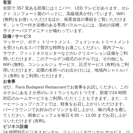
客室
全部で 357 室ある部屋にはミニバー、LED テレビがあります。セレ
クト コンフォート製のベッドに、高級寝具が付いています。WiFi
(無料)をお使いいただけるほか、衛星放送の番組をご覧いただけま
す。シャワー付き浴槽のある専用バスルームには、深めの浴槽、デ
ザイナーバスアメニティが備わっています。
設備 / サービス
マッサージ、ボディ トリートメント、フェイシャル トリートメント
を受けられるスパで贅沢な時間をお過ごしください。屋内プール、
サウナ、フィットネスセンターなどのレクリエーション設備をご利
用いただけます。このアールデコ様式のホテルでは、その他にも
WiFi (無料)、コンシェルジュ サービス、託児サービス (有料)をご利
用いただけます。近隣の名所へのお出かけには、地域内シャトルバ
ス (有料) をご利用いただけます。
お食事
ぜひ、Paris Budapest Restaurantでお食事をお試しください。この
ホテルにある 2 か所のレストランうちの 1 つです。部屋で24 時間
対応のルームサービスをご利用いただくこともできます。また、コ
ーヒーショップ / カフェでは、軽食をお召し上がりいただけます。
バー / ラウンジでお好みのドリンクを召し上がり、喉の渇きを癒し
てください。朝食ビュッフェを毎日 6:30 ～ 11:00 までお召し上が
りいただけます (有料)。
ビジネス設備
24 時間対応ビジネスセンター、リムジン / タウンカー サービス、ロ