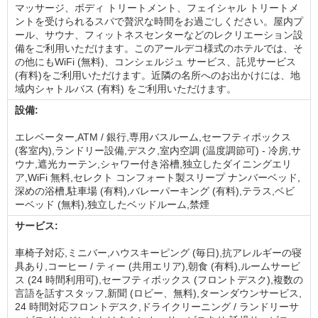
マッサージ、ボディ トリートメント、フェイシャル トリートメ
ントを受けられるスパで贅沢な時間をお過ごしください。屋内プ
ール、サウナ、フィットネスセンターなどのレクリエーション設
備をご利用いただけます。このアールデコ様式のホテルでは、そ
の他にもWiFi (無料)、コンシェルジュ サービス、託児サービス
(有料)をご利用いただけます。近隣の名所へのお出かけには、地
域内シャトルバス (有料) をご利用いただけます。
設備:
エレベーター,ATM / 銀行,専用バスルーム,セーフティボックス
(客室内),ランドリー設備,デスク,室内空調 (温度調節可) - 冷房,サ
ウナ,遮光カーテン,シャワー付き浴槽,独立したダイニングエリ
ア,WiFi 無料,セレクト コンフォート製スリープ ナンバーベッド,
深めの浴槽,駐車場 (有料),バレーパーキング (有料),テラス,ベビ
ーベッド (無料),独立したベッドルーム,禁煙
サービス:
車椅子対応,ミニバー,ハウスキーピング (毎日),抗アレルギーの寝
具あり,コーヒー / ティー (共用エリア),朝食 (有料),ルームサービ
ス (24 時間利用可),セーフティボックス (フロントデスク),複数の
言語を話すスタッフ,新聞 (ロビー、無料),ターンダウンサービス,
24 時間対応フロントデスク,ドライクリーニング / ランドリーサ