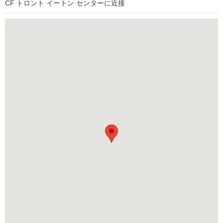
CF トロント イートン センターに近接