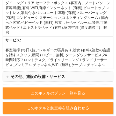
ダイニングエリア,セーフティボックス (客室内、ノートパソコン
収容可能),有料 WiFi,有線インターネット (有料),ピロートップ マ
ットレス,家具付きバルコニー,駐車場 (有料),バレーパーキング
(有料),コンピュータ ステーション,コネクティングルーム / 隣合
った客室,ベビーベッド (無料),独立したベッドルーム,禁煙,可動
式ベッド / エキストラベッド (有料),室内空調 (温度調節可) - 暖
房
サービス:
客室清掃 (毎日),抗アレルギーの寝具あり,朝食 (有料),複数の言語
を話すスタッフ,新聞 (ロビー、無料),ターンダウンサービス,24
時間対応フロントデスク,ドライクリーニング / ランドリーサー
ビス,プレミアム チャンネル,WiFi (無料),ケーブル チャンネル
＋
その他、施設の設備・サービス
このホテルのプラン一覧を見る
このホテルと航空券を組み合わせる