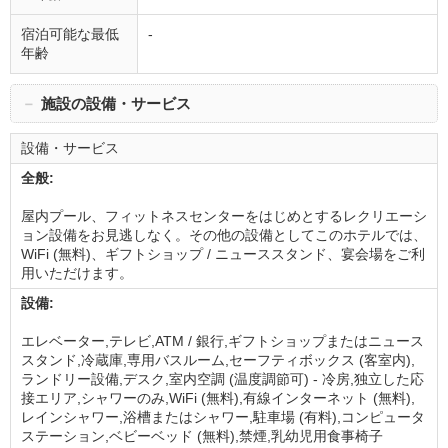
宿泊可能な最低
-
年齢
－
施設の設備・サービス
設備・サービス
全般:
屋内プール、フィットネスセンターをはじめとするレクリエーシ
ョン設備をお見逃しなく。その他の設備としてこのホテルでは、
WiFi (無料)、ギフトショップ / ニューススタンド、宴会場をご利
用いただけます。
設備:
エレベーター,テレビ,ATM / 銀行,ギフトショップまたはニュース
スタンド,冷蔵庫,専用バスルーム,セーフティボックス (客室内),
ランドリー設備,デスク,室内空調 (温度調節可) - 冷房,独立した応
接エリア,シャワーのみ,WiFi (無料),有線インターネット (無料),
レインシャワー,浴槽またはシャワー,駐車場 (有料),コンピュータ
ステーション,ベビーベッド (無料),禁煙,乳幼児用食事椅子