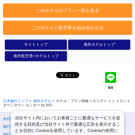
このホテルのプラン一覧を見る
このホテルと航空券を組み合わせる
サイトトップ
海外ホテルトップ
海外航空券+ホテルトップ
日本旅行トップ
>
海外ホテル
>
ホテル・プラン情報 > ホリデイ イン トロント
ダウンタウン センター by IHG
当社サイト内においてお客様ごとに最適なサービスを提
会社情報
プライバシーポリシー
供する目的及び当社サイト外で最適な広告を表示するこ
旅行業登録票・約款
規約集
とを目的にCookieを使用しています。Cookieの使用に
旅行条件書
ニュースリリース