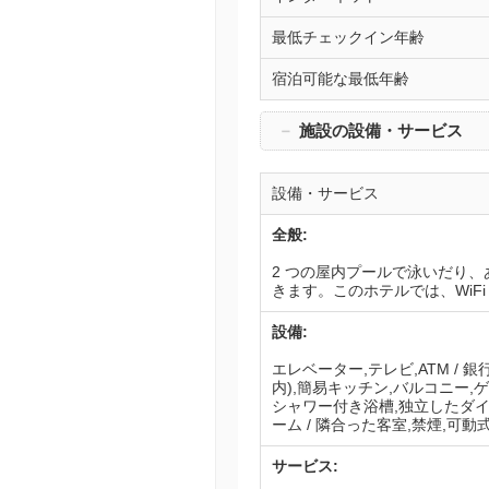
最低チェックイン年齢
宿泊可能な最低年齢
－
施設の設備・サービス
設備・サービス
全般:
2 つの屋内プールで泳いだり
きます。このホテルでは、WiFi
設備:
エレベーター,テレビ,ATM /
内),簡易キッチン,バルコニー,
シャワー付き浴槽,独立したダイニ
ーム / 隣合った客室,禁煙,可動
サービス: