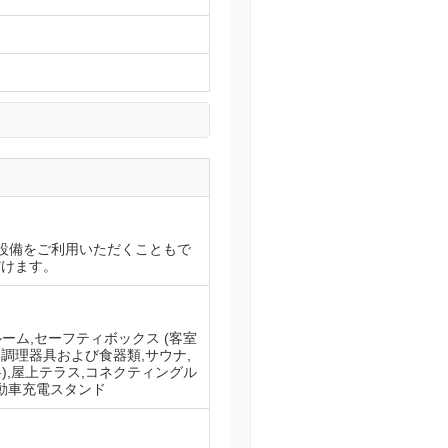
設備をご利用いただくこともで
だけます。
ルーム,セーフティボックス (客室
ア,調理器具および食器類,サウナ,
料),屋上テラス,コネクティングル
気自動車充電スタンド