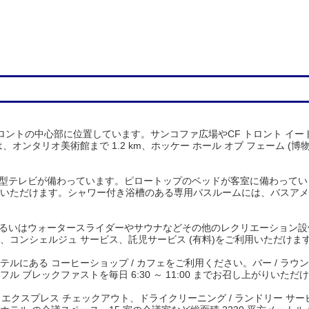
ロントの中心部に位置しています。サンコファ広場やCF トロント イート
ンタリオ美術館まで 1.2 km、ホッケー ホール オブ フェーム (博物館
、薄型テレビが備わっています。ピロートップのベッドが客室に備わっています
いただけます。シャワー付き浴槽のある専用バスルームには、バスアメニ
あるいはウォータースライダーやサウナなどその他のレクリエーション
料)、コンシェルジュ サービス、託児サービス (有料)をご利用いただけま
ルにある コーヒーショップ / カフェをご利用ください。バー / ラ
ブレックファストを毎日 6:30 ～ 11:00 までお召し上がりいただけます 
ス、エクスプレス チェックアウト、ドライクリーニング / ランドリー 