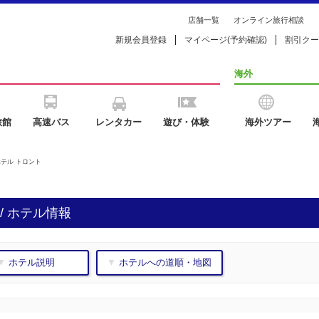
店舗一覧
オンライン旅行相談
新規会員登録
マイページ(予約確認)
割引クー
海外
旅館
高速バス
レンタカー
遊び・体験
海外ツアー
ホテル トロント
/ ホテル情報
▼ ホテル説明
▼ ホテルへの道順・地図