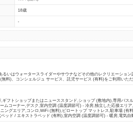
18歳
-
、あるいはウォータースライダーやサウナなどその他のレクリエーション
 (無料)、コンシェルジュ サービス、託児サービス (有料)をご利用いた
 銀行,ギフトショップまたはニューススタンド,ショップ (敷地内),専用バス
ゲームコーナー,デスク,室内空調 (温度調節可) - 冷房,独立した応接エリ
ングエリア,コンロ,WiFi (無料),ピロートップ マットレス,駐車場 (有
式ベッド / エキストラベッド (有料),室内空調 (温度調節可) - 暖房,電