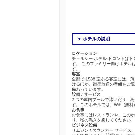
▼ ホテルの説明
ロケーション
チェルシー ホテル トロントはト
す。 このファミリー向けホテルは、オ
す。
客室
全部で 1588 室ある客室には
けるほか、衛星放送の番組をご覧
備わっています。
設備 / サービス
2 つの屋内プールで泳いだり、
す。このホテルでは、WiFi (無
お食事
お食事にはレストランや、このホテ
り、喉の渇きを癒してください。フル 
ビジネス設備
リムジン / タウンカー サービ