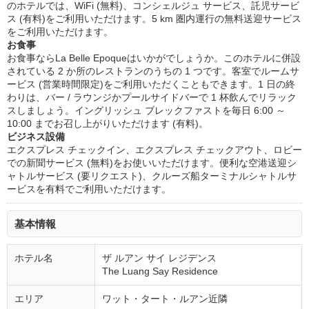
のホテルでは、WiFi (無料)、コンシェルジュ サービス、託児サービ
ス (有料)をご利用いただけます。5 km 圏内運行の無料送迎サービス
をご利用いただけます。
お食事
お食事ならLa Belle Epoqueはいかがでしょうか。このホテルに併設
されている 2 か所のレストランのうちの 1 つです。客室でルームサ
ービス (営業時間限定)をご利用いただくこともできます。1 日の終
わりは、バー / ラウンジかプールサイドバーで 1 杯飲んでリラック
スしましょう。イングリッシュ ブレックファストを毎日 6:00 ～
10:00 までお召し上がりいただけます (有料)。
ビジネス設備
エクスプレス チェックイン、エクスプレス チェックアウト、ロビー
での新聞サービス (無料)をお使いいただけます。便利な空港送迎シ
ャトルサービス (要リクエスト)、クルーズ船ターミナルシャトルサ
ービスを有料でご利用いただけます。
基本情報
ホテル名
ザ ルアン サイ レジデンス
The Luang Say Residence
エリア
ワット・タート・ルアン近隣