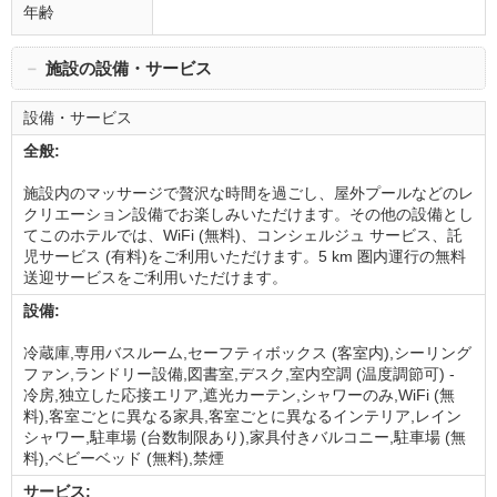
年齢
－
施設の設備・サービス
設備・サービス
全般:
施設内のマッサージで贅沢な時間を過ごし、屋外プールなどのレ
クリエーション設備でお楽しみいただけます。その他の設備とし
てこのホテルでは、WiFi (無料)、コンシェルジュ サービス、託
児サービス (有料)をご利用いただけます。5 km 圏内運行の無料
送迎サービスをご利用いただけます。
設備:
冷蔵庫,専用バスルーム,セーフティボックス (客室内),シーリング
ファン,ランドリー設備,図書室,デスク,室内空調 (温度調節可) -
冷房,独立した応接エリア,遮光カーテン,シャワーのみ,WiFi (無
料),客室ごとに異なる家具,客室ごとに異なるインテリア,レイン
シャワー,駐車場 (台数制限あり),家具付きバルコニー,駐車場 (無
料),ベビーベッド (無料),禁煙
サービス: