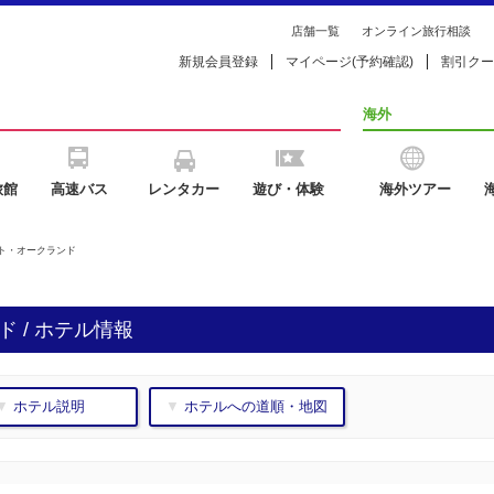
店舗一覧
オンライン旅行相談
新規会員登録
マイページ(予約確認)
割引クー
海外
旅館
高速バス
レンタカー
遊び・体験
海外ツアー
ット・オークランド
 / ホテル情報
▼ ホテル説明
▼ ホテルへの道順・地図