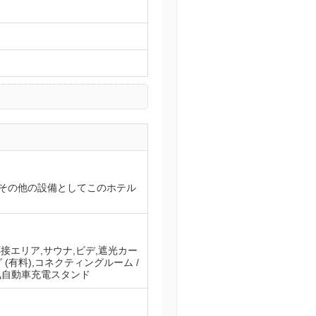
その他の設備としてこのホテル
応接エリア,サウナ,ビデ,遮光カー
 (有料),コネクティングルーム /
電気自動車充電スタンド