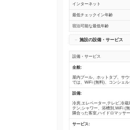
インターネット
最低チェックイン年齢
宿泊可能な最低年齢
－
施設の設備・サービス
設備・サービス
全般:
屋内プール、ホットタブ、サウ
では、WiFi (無料)、コン
設備:
冷房,エレベーター,テレビ,冷蔵
テン,シャワー、浴槽別,WiFi 
隣合った客室,ハイドロマッサージ
サービス: