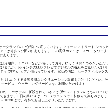
はオークランドの中心部に位置しています。クイーン ストリート ショッ
イは徒歩 5 分圏内にあります。 この高級ホテルは、スカイ タワーまで 
場所にあります。
室には冷蔵庫、ミニバーなどが備わっており、ゆっくりおくつろぎいただけます
だけるほか、55 インチのLED テレビでデジタルの番組をご覧いただけ
ティ (無料)、ビデが備わっています。電話の他に、セーフティボック
をはじめとする多種多彩なレクリエーション設備をご利用ください。そ
ルジュ サービス、ウェディングサービスをご利用いただけます。
ょうか。このホテルに併設されている 2 か所のレストランのうちの 1 つ
きます。1 日の終わりは、バー / ラウンジで 1 杯飲んで楽しみま
6:30 ～ 10:30 まで、有料でお召し上がりいただけます。