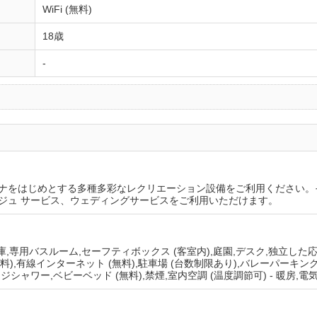
WiFi (無料)
18歳
-
ナをはじめとする多種多彩なレクリエーション設備をご利用ください。
シェルジュ サービス、ウェディングサービスをご利用いただけます。
庫,専用バスルーム,セーフティボックス (客室内),庭園,デスク,独立した
(無料),有線インターネット (無料),駐車場 (台数制限あり),バレーパーキング
シャワー,ベビーベッド (無料),禁煙,室内空調 (温度調節可) - 暖房,