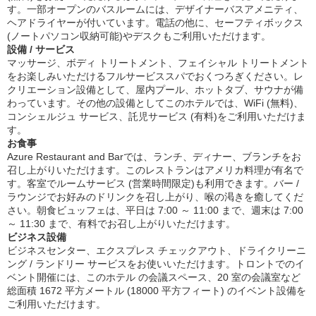
す。一部オープンのバスルームには、デザイナーバスアメニティ、
ヘアドライヤーが付いています。電話の他に、セーフティボックス
(ノートパソコン収納可能)やデスクもご利用いただけます。
設備 / サービス
マッサージ、ボディ トリートメント、フェイシャル トリートメント
をお楽しみいただけるフルサービススパでおくつろぎください。レ
クリエーション設備として、屋内プール、ホットタブ、サウナが備
わっています。その他の設備としてこのホテルでは、WiFi (無料)、
コンシェルジュ サービス、託児サービス (有料)をご利用いただけま
す。
お食事
Azure Restaurant and Barでは、ランチ、ディナー、ブランチをお
召し上がりいただけます。このレストランはアメリカ料理が有名で
す。客室でルームサービス (営業時間限定)も利用できます。バー /
ラウンジでお好みのドリンクを召し上がり、喉の渇きを癒してくだ
さい。朝食ビュッフェは、平日は 7:00 ～ 11:00 まで、週末は 7:00
～ 11:30 まで、有料でお召し上がりいただけます。
ビジネス設備
ビジネスセンター、エクスプレス チェックアウト、ドライクリーニ
ング / ランドリー サービスをお使いいただけます。トロントでのイ
ベント開催には、このホテル の会議スペース、20 室の会議室など
総面積 1672 平方メートル (18000 平方フィート) のイベント設備を
ご利用いただけます。