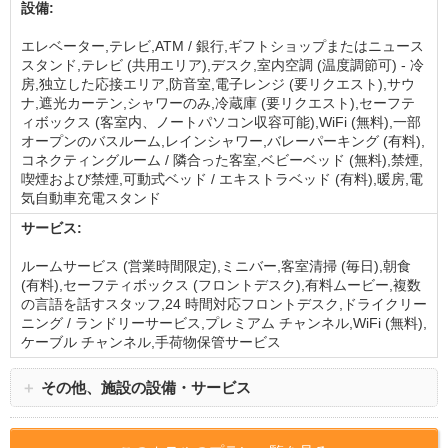
設備:
エレベーター,テレビ,ATM / 銀行,ギフトショップまたはニュース
スタンド,テレビ (共用エリア),デスク,室内空調 (温度調節可) - 冷
房,独立した応接エリア,防音室,電子レンジ (要リクエスト),サウ
ナ,遮光カーテン,シャワーのみ,冷蔵庫 (要リクエスト),セーフテ
ィボックス (客室内、ノートパソコン収容可能),WiFi (無料),一部
オープンのバスルーム,レインシャワー,バレーパーキング (有料),
コネクティングルーム / 隣合った客室,ベビーベッド (無料),禁煙,
喫煙および禁煙,可動式ベッド / エキストラベッド (有料),暖房,電
気自動車充電スタンド
サービス:
ルームサービス (営業時間限定),ミニバー,客室清掃 (毎日),朝食
(有料),セーフティボックス (フロントデスク),有料ムービー,複数
の言語を話すスタッフ,24 時間対応フロントデスク,ドライクリー
ニング / ランドリーサービス,プレミアム チャンネル,WiFi (無料),
ケーブル チャンネル,手荷物保管サービス
＋
その他、施設の設備・サービス