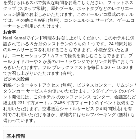
を受けられるスパで贅沢な時間をお過ごしください。フィットネス
クラブ (スタッフ常駐)、屋外プール、ホットタブなどのレクリエー
ション設備でお楽しみいただけます。このアールデコ様式のホテル
では、その他にもWiFi (無料)、コンシェルジュ サービス、ゲームコ
ーナーをご利用いただけます。
お食事
Neel Kamalでインド料理をお召し上がりください。このホテルに併
設されている 3 か所のレストランのうちの 1 つです。24 時間対応
のルームサービスを利用することもできます。小腹が空いたとき
は、コーヒーショップ / カフェで軽食を楽しむこともできます。プ
ールサイドバーや 2 か所のバー / ラウンジでドリンク片手におくつ
ろぎいただけます。フル ブレックファストを毎日 5:30 ～ 10:30 ま
でお召し上がりいただけます (有料)。
ビジネス設備
有線インターネットアクセス (無料)、ビジネスセンター、リムジン /
タウンカー サービスをお使いいただけます。ウダイプールでのイベ
ント開催には、このホテル のカンファレンス センター、会議室など
総面積 231 平方メートル (2486 平方フィート) のイベント設備をご
利用いただけます。空港送迎シャトルサービス (24 時間対応) を有
料でご利用いただけるほか、敷地内にはセルフパーキング (無料) も
備わっています。
基本情報