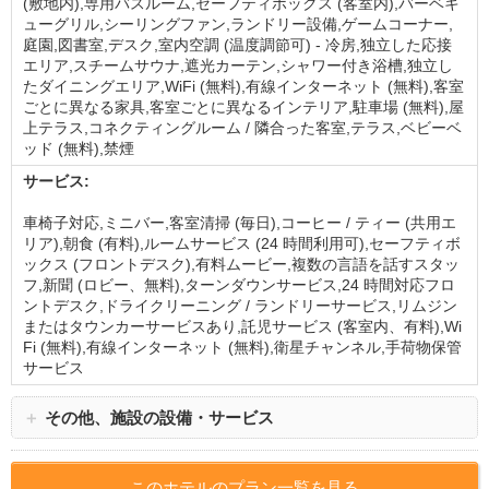
(敷地内),専用バスルーム,セーフティボックス (客室内),バーベキ
ューグリル,シーリングファン,ランドリー設備,ゲームコーナー,
庭園,図書室,デスク,室内空調 (温度調節可) - 冷房,独立した応接
エリア,スチームサウナ,遮光カーテン,シャワー付き浴槽,独立し
たダイニングエリア,WiFi (無料),有線インターネット (無料),客室
ごとに異なる家具,客室ごとに異なるインテリア,駐車場 (無料),屋
上テラス,コネクティングルーム / 隣合った客室,テラス,ベビーベ
ッド (無料),禁煙
サービス:
車椅子対応,ミニバー,客室清掃 (毎日),コーヒー / ティー (共用エ
リア),朝食 (有料),ルームサービス (24 時間利用可),セーフティボ
ックス (フロントデスク),有料ムービー,複数の言語を話すスタッ
フ,新聞 (ロビー、無料),ターンダウンサービス,24 時間対応フロ
ントデスク,ドライクリーニング / ランドリーサービス,リムジン
またはタウンカーサービスあり,託児サービス (客室内、有料),Wi
Fi (無料),有線インターネット (無料),衛星チャンネル,手荷物保管
サービス
＋
その他、施設の設備・サービス
このホテルのプラン一覧を見る