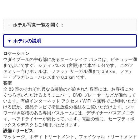
＋
ホテル写真一覧を開く：
▼ ホテルの説明
ロケーション
ウダイプールの中心部にあるタージ レイク パレスは、ピチョラー湖
まで歩いてすぐ、シティ パレス (宮殿)まで車で 1 分です。 このフ
ァミリー向けホテルは、ファッテ サーガル湖まで 3.9 km、ファテ
ー・プラカシュ・パレスまで 0.1 km です。
客室
全 83 室のそれぞれ異なる装飾のが施された客室には、お客様にお
くつろぎいただけるようミニバー、DVD プレーヤーなどが備わって
います。有線インターネット アクセス / WiFi を無料でご利用いただ
けるほか、液晶テレビで衛星放送の番組をご覧いただけます。シャ
ワー付き浴槽のある専用バスルームには、デザイナーバスアメニテ
ィ、ヘアドライヤーが備わっています。電話の他に、セーフティボ
ックスやデスクもご利用いただけます。
設備 / サービス
マッサージ、ボディ トリートメント、フェイシャル トリートメント