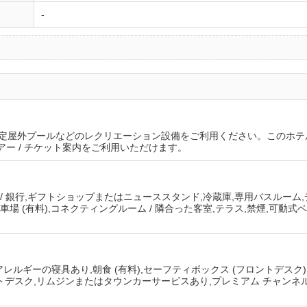
-
屋外プールなどのレクリエーション設備をご利用ください。このホテルでは
アー / チケット案内をご利用いただけます。
 / 銀行,ギフトショップまたはニューススタンド,冷蔵庫,専用バスルーム,デス
車場 (有料),コネクティングルーム / 隣合った客室,テラス,禁煙,可動式ベッ
抗アレルギーの寝具あり,朝食 (有料),セーフティボックス (フロントデスク
トデスク,リムジンまたはタウンカーサービスあり,プレミアム チャンネル,Wi