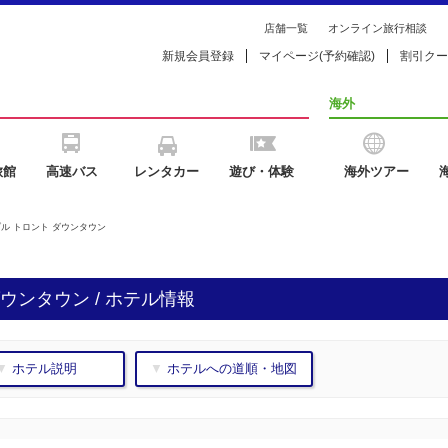
店舗一覧
オンライン旅行相談
新規会員登録
マイページ(予約確認)
割引クー
海外
旅館
高速バス
レンタカー
遊び・体験
海外ツアー
ブル トロント ダウンタウン
ウンタウン / ホテル情報
▼ ホテル説明
▼ ホテルへの道順・地図