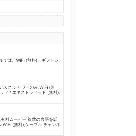
、WiFi (無料)、ギフトシ
ク,シャワーのみ,WiFi (無
ド / エキストラベッド (無料),
),有料ムービー,複数の言語を話
Fi (無料),ケーブル チャンネ