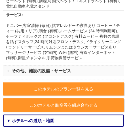
ビーベッド (無料),禁煙,可動式ベッド / エキストラベッド (有料),
電気自動車充電スタンド
サービス:
ミニバー,客室清掃 (毎日),抗アレルギーの寝具あり,コーヒー / テ
ィー (共用エリア),朝食 (有料),ルームサービス (24 時間利用可),
セーフティボックス (フロントデスク),有料ムービー,複数の言語
を話すスタッフ,24 時間対応フロントデスク,ドライクリーニング
/ ランドリーサービス,リムジンまたはタウンカーサービスあり,
マッサージサービス (客室内),WiFi (無料),有線インターネット
(無料),衛星チャンネル,手荷物保管サービス
＋
その他、施設の設備・サービス
このホテルのプラン一覧を見る
このホテルと航空券を組み合わせる
▼ ホテルへの道順・地図