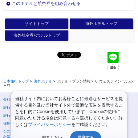
このホテルと航空券を組み合わせる
サイトトップ
海外ホテルトップ
海外航空券+ホテルトップ
日本旅行トップ
>
海外ホテル
>
ホテル・プラン情報 > ザ ウェスティン ワルシ
ャワ
当社サイト内においてお客様ごとに最適なサービスを提
会社情報
プライバシーポリシー
供する目的及び当社サイト外で最適な広告を表示するこ
旅行業登録票・約款
規約集
とを目的にCookieを使用しています。Cookieの使用に
旅行条件書
ニュースリリース
同意いただける場合は同意するを選択してください。詳
採用情報
サイトマップ
しくは
プライバシーポリシー
をご確認ください。
システムメンテナンスの
お知らせ
同意しない
同意する