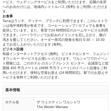
ービス、ウェディングサービスをご利用いただけます。近隣の名所
へのお出かけには、地域内シャトルバス (有料) をご利用いただけま
す。
お食事
Terraはランチ、ディナー、ブランチに利用できます。このレストラ
ンは地中海料理が有名です。コーヒーショップ / カフェでも食事を
提供しています。また、客室で24 時間対応のルームサービスも利用
できます。バー / ラウンジでお好みのドリンクを召し上がり、喉の
渇きを癒してください。オーダー形式の朝食を毎日 6:30 ～ 10:30
までお召し上がりいただけます (有料)。
ビジネス設備
有線インターネットアクセス (無料)、ビジネスセンター、リムジン /
タウンカー サービスをお使いいただけます。ワルシャワでのイベン
ト開催には、このホテル のカンファレンス センター、会議室など総
面積 455 平方メートル (4898 平方フィート) のイベント設備をご利
用いただけます。便利な空港お迎え (24 時間対応)、駅でのお迎えサ
ービスを有料でご利用いただけます。
基本情報
ホテル名
ザ ウェスティン ワルシャワ
The Westin Warsaw