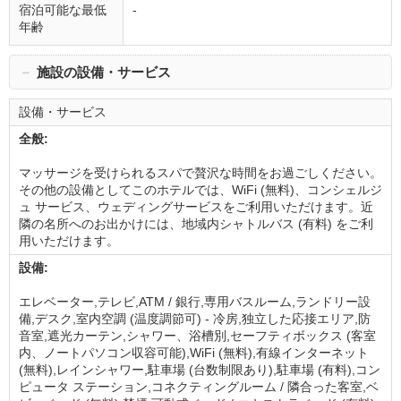
宿泊可能な最低
-
年齢
－
施設の設備・サービス
設備・サービス
全般:
マッサージを受けられるスパで贅沢な時間をお過ごしください。
その他の設備としてこのホテルでは、WiFi (無料)、コンシェルジ
ュ サービス、ウェディングサービスをご利用いただけます。近
隣の名所へのお出かけには、地域内シャトルバス (有料) をご利
用いただけます。
設備:
エレベーター,テレビ,ATM / 銀行,専用バスルーム,ランドリー設
備,デスク,室内空調 (温度調節可) - 冷房,独立した応接エリア,防
音室,遮光カーテン,シャワー、浴槽別,セーフティボックス (客室
内、ノートパソコン収容可能),WiFi (無料),有線インターネット
(無料),レインシャワー,駐車場 (台数制限あり),駐車場 (有料),コン
ピュータ ステーション,コネクティングルーム / 隣合った客室,ベ