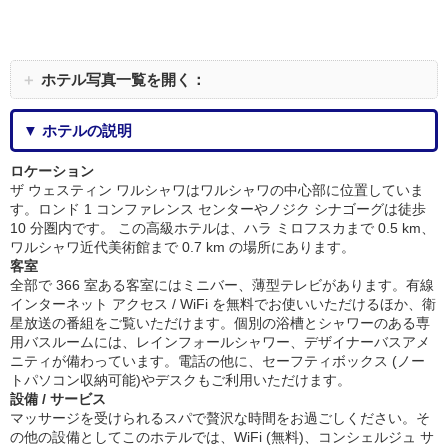
＋
ホテル写真一覧を開く：
▼ ホテルの説明
ロケーション
ザ ウェスティン ワルシャワはワルシャワの中心部に位置していま
す。ロンド 1 コンファレンス センターやノジク シナゴーグは徒歩
10 分圏内です。 この高級ホテルは、ハラ ミロフスカまで 0.5 km、
ワルシャワ近代美術館まで 0.7 km の場所にあります。
客室
全部で 366 室ある客室にはミニバー、薄型テレビがあります。有線
インターネット アクセス / WiFi を無料でお使いいただけるほか、衛
星放送の番組をご覧いただけます。個別の浴槽とシャワーのある専
用バスルームには、レインフォールシャワー、デザイナーバスアメ
ニティが備わっています。電話の他に、セーフティボックス (ノー
トパソコン収納可能)やデスクもご利用いただけます。
設備 / サービス
マッサージを受けられるスパで贅沢な時間をお過ごしください。そ
の他の設備としてこのホテルでは、WiFi (無料)、コンシェルジュ サ