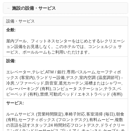
－
施設の設備・サービス
設備・サービス
全般:
屋内プール、フィットネスセンターをはじめとするレクリエーシ
ョン設備をお見逃しなく。このホテルでは、コンシェルジュ サ
ービス、ボールルームもご利用いただけます。
設備:
エレベーター,テレビ,ATM / 銀行,専用バスルーム,セーフティボ
ックス (客室内),ランドリー設備,デスク,室内空調 (温度調節可) -
冷房,ソファーベッド,防音室,遮光カーテン,浴槽またはシャワー,
バレーパーキング (有料),コンピュータ ステーション,テラス,ベ
ビーベッド (有料),禁煙,可動式ベッド / エキストラベッド (有料)
サービス:
ルームサービス (営業時間限定),車椅子対応,客室清掃 (毎日),朝食
(有料),セーフティボックス (フロントデスク),有料ムービー,複数
の言語を話すスタッフ,24 時間対応フロントデスク,ドライクリー
ニング / ランドリーサービス,プレミアム チャンネル,ケーブル チ