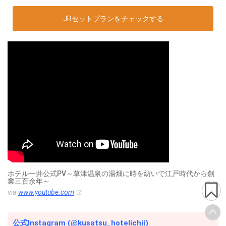
JRセットプランをチェックする
ホテル一井公式PV～草津温泉の湯畑に時を紡いで江戸時代から創
業三百余年～
via
www.youtube.com
公式Instagram (@kusatsu_hotelichii)