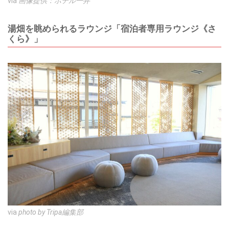
via
画像提供：ホテル一井
湯畑を眺められるラウンジ「宿泊者専用ラウンジ《さ
くら》」
via
photo by Tripa編集部