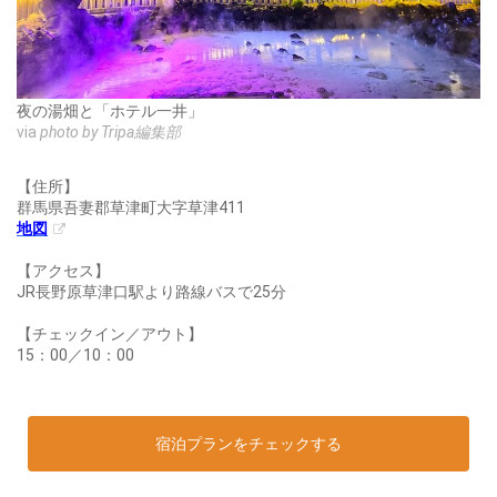
夜の湯畑と「ホテル一井」
via
photo by Tripa編集部
【住所】
群馬県吾妻郡草津町大字草津411
地図
【アクセス】
JR長野原草津口駅より路線バスで25分
【チェックイン／アウト】
15：00／10：00
宿泊プランをチェックする