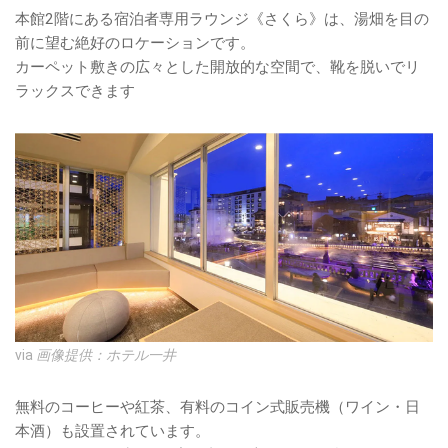
本館2階にある宿泊者専用ラウンジ《さくら》は、湯畑を目の
前に望む絶好のロケーションです。
カーペット敷きの広々とした開放的な空間で、靴を脱いでリ
ラックスできます
via
画像提供：ホテル一井
無料のコーヒーや紅茶、有料のコイン式販売機（ワイン・日
本酒）も設置されています。