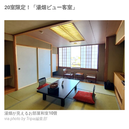
20室限定！「湯畑ビュー客室」
湯畑が見えるお部屋和室10畳
via
photo by Tripa編集部