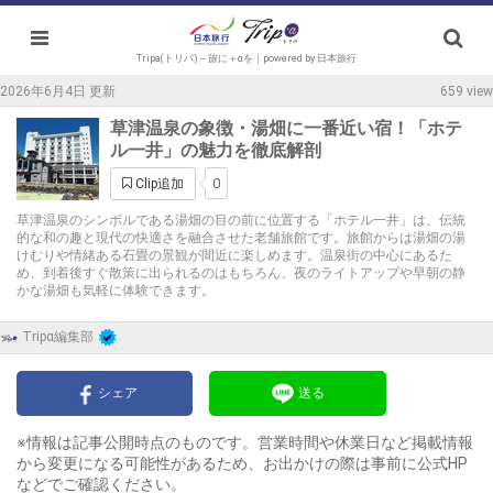
Tripa(トリパ)～旅に＋αを｜powered by 日本旅行
2026年6月4日 更新
659 view
草津温泉の象徴・湯畑に一番近い宿！「ホテ
ル一井」の魅力を徹底解剖
0
Clip追加
草津温泉のシンボルである湯畑の目の前に位置する「ホテル一井」は、伝統
的な和の趣と現代の快適さを融合させた老舗旅館です。旅館からは湯畑の湯
けむりや情緒ある石畳の景観が間近に楽しめます。温泉街の中心にあるた
め、到着後すぐ散策に出られるのはもちろん、夜のライトアップや早朝の静
かな湯畑も気軽に体験できます。
Tripα編集部
シェア
送る
※情報は記事公開時点のものです。営業時間や休業日など掲載情報
から変更になる可能性があるため、お出かけの際は事前に公式HP
などでご確認ください。