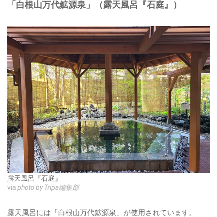
「白根山万代鉱源泉」（露天風呂『石庭』）
露天風呂『石庭』
via
photo by Tripa編集部
露天風呂には「白根山万代鉱源泉」が使用されています。