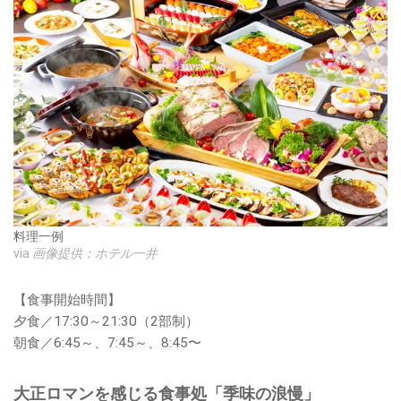
料理一例
via
画像提供：ホテル一井
【食事開始時間】
夕食／17:30～21:30（2部制）
朝食／6:45～、7:45～、8:45〜
大正ロマンを感じる食事処「季味の浪慢」