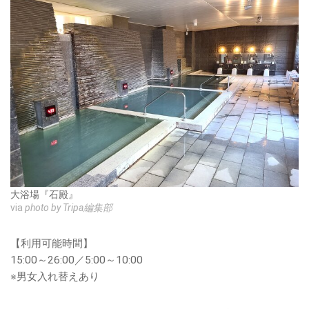
大浴場『石殿』
via
photo by Tripa編集部
【利用可能時間】
15:00～26:00／5:00～10:00
※男女入れ替えあり