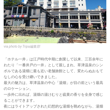
via
photo by Tripa編集部
「ホテル一井」は江戸時代中期に創業して以来、三百余年に
わたり「一番井戸の一井」として親しまれ、草津温泉のシン
ボルである湯畑に最も近い老舗旅館として、変わらぬおもて
なしの心を受け継いできました。
最大の魅力は、草津温泉の中心「湯畑」が目の前という最高
のロケーション。
一歩外に出れば、湯畑の湯けむりと硫黄の香りを全身で感じ
ることができます。
夜にはライトアップされた幻想的な湯畑を眺めながら、湯畑