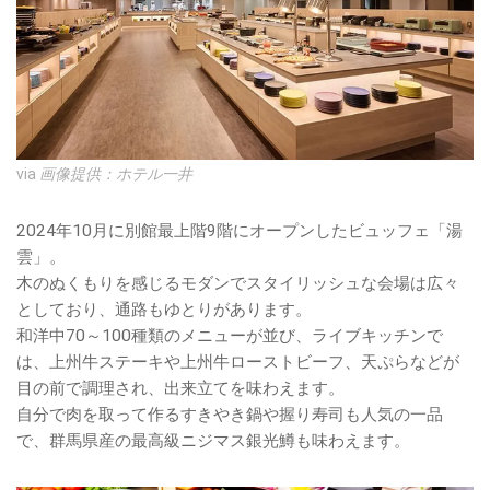
via
画像提供：ホテル一井
2024年10月に別館最上階9階にオープンしたビュッフェ「湯
雲」。
木のぬくもりを感じるモダンでスタイリッシュな会場は広々
としており、通路もゆとりがあります。
和洋中70～100種類のメニューが並び、ライブキッチンで
は、上州牛ステーキや上州牛ローストビーフ、天ぷらなどが
目の前で調理され、出来立てを味わえます。
自分で肉を取って作るすきやき鍋や握り寿司も人気の一品
で、群馬県産の最高級ニジマス銀光鱒も味わえます。