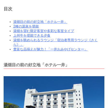
目次
湯畑目の前の好立地「ホテル一井」
2種の源泉を堪能
湯畑を望む限定客室や多彩な客室タイプ
上州牛を堪能できる夕食
湯畑を眺められるラウンジ「宿泊者専用ラウンジ《さく
ら》」
豊富な品揃えが魅力！「一井おみやげセンター」
湯畑目の前の好立地「ホテル一井」