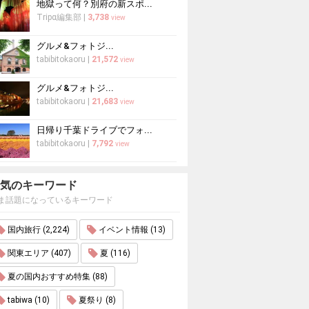
地獄って何？別府の新スポ...
Tripα編集部
|
3,738
view
グルメ&フォトジ...
tabibitokaoru
|
21,572
view
グルメ&フォトジ...
tabibitokaoru
|
21,683
view
日帰り千葉ドライブでフォ...
tabibitokaoru
|
7,792
view
気のキーワード
ま話題になっているキーワード
国内旅行 (2,224)
イベント情報 (13)
関東エリア (407)
夏 (116)
夏の国内おすすめ特集 (88)
tabiwa (10)
夏祭り (8)