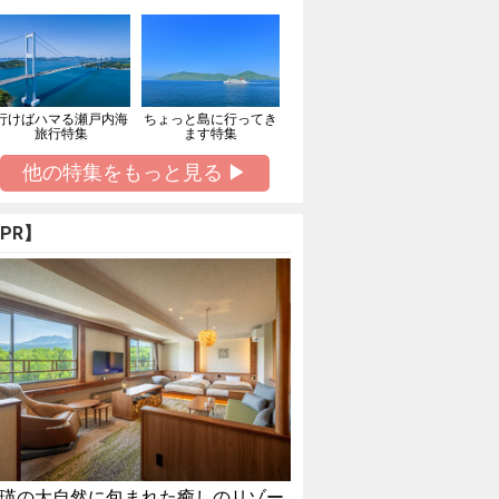
行けばハマる瀬戸内海
ちょっと島に行ってき
旅行特集
ます特集
他の特集をもっと見る ▶
PR】
瑛の大自然に包まれた癒しのリゾー