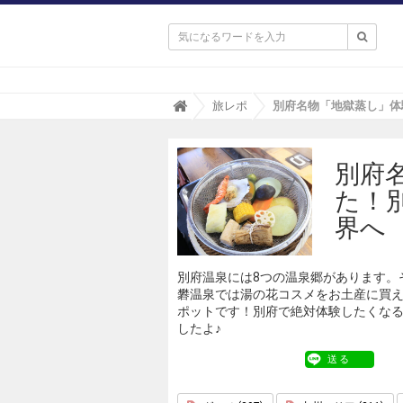

T
旅レポ
r
i
p
別府
a
(
た！
ト
リ
界へ
パ
)
別府温泉には8つの温泉郷があります。
礬温泉では湯の花コスメをお土産に買
ポットです！別府で絶対体験したくなる
したよ♪
送る