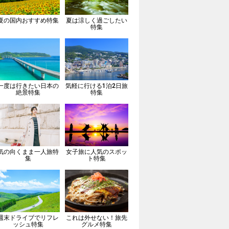
夏の国内おすすめ特集
夏は涼しく過ごしたい
特集
一度は行きたい日本の
気軽に行ける1泊2日旅
絶景特集
特集
気の向くまま一人旅特
女子旅に人気のスポッ
集
ト特集
週末ドライブでリフレ
これは外せない！旅先
ッシュ特集
グルメ特集