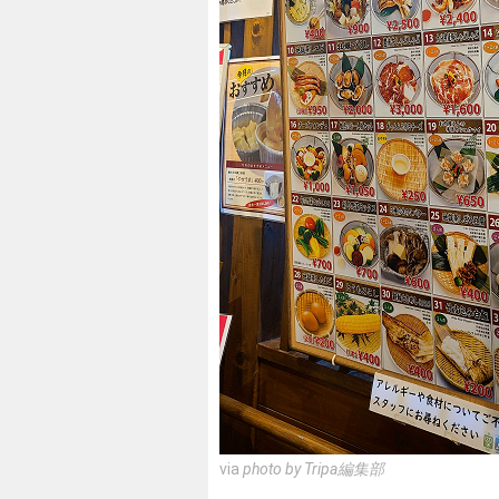
via
photo by Tripa編集部