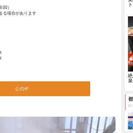
ト
:00）
まる場合があります
車
車
絶
泉
公式HP
都
お