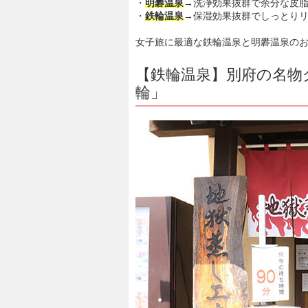
・
明礬温泉
→洗浄効果抜群で余分な皮
・
鉄輪温泉
→保湿効果抜群でしっとり
女子旅に最適な鉄輪温泉と明礬温泉の
【鉄輪温泉】別府の名物
輪」