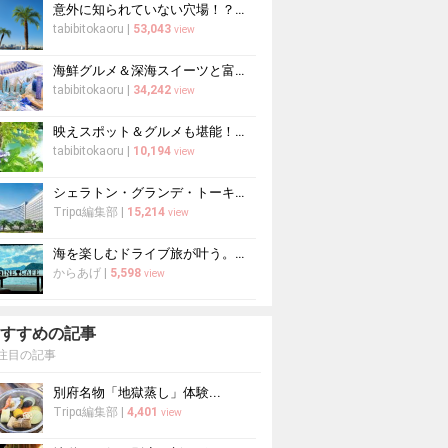
意外に知られていない穴場！？レインボーブリッジを歩いて渡ってみたら…？
tabibitokaoru
|
53,043
view
海鮮グルメ＆深海スイーツと富士山の絶景を楽しむ沼津港日帰りモデルコース
tabibitokaoru
|
34,242
view
映えスポット＆グルメも堪能！猪苗代・裏磐梯の大自然を楽しむ夏の旅
tabibitokaoru
|
10,194
view
シェラトン・グランデ・トーキョーベイ・ホテルを楽しもう！子連れで泊まれる千...
Tripα編集部
|
15,214
view
海を楽しむドライブ旅が叶う。今話題の「伊根の舟屋」を満喫する旅へ！
からあげ
|
5,598
view
すすめの記事
注目の記事
別府名物「地獄蒸し」体験...
Tripα編集部
|
4,401
view