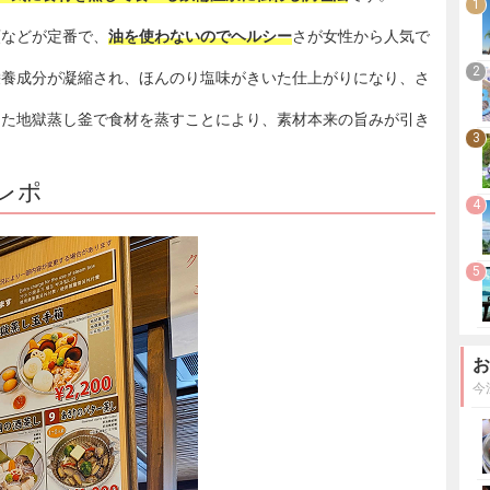
1
類などが定番で、
油を使わないのでヘルシー
さが女性から人気で
2
栄養成分が凝縮され、ほんのり塩味がきいた仕上がりになり、さ
した地獄蒸し釜で食材を蒸すことにより、素材本来の旨みが引き
3
レポ
4
5
お
今