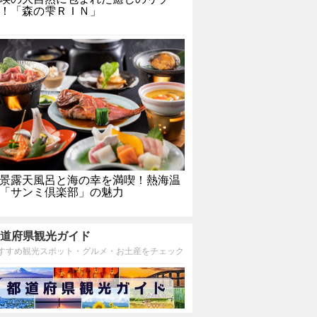
！「森の雫ＲＩＮ」
景露天風呂と海の幸を満喫！熱海温
「サンミ倶楽部」の魅力
道府県観光ガイド
すすめ観光スポット・グルメ・お土産をチェック