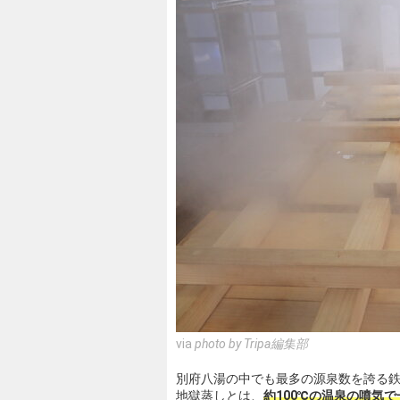
via
photo by Tripa編集部
別府八湯の中でも最多の源泉数を誇る
地獄蒸しとは、
約100℃の温泉の噴気