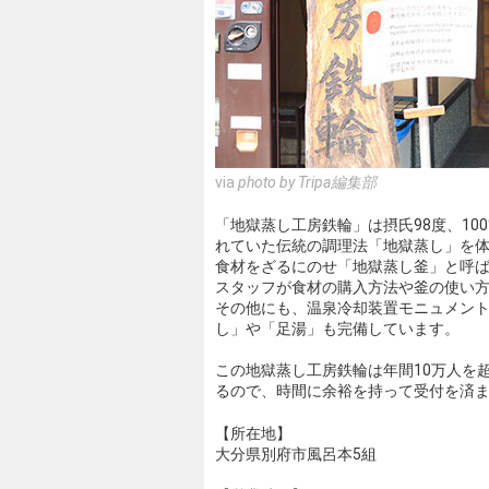
via
photo by Tripa編集部
「地獄蒸し工房鉄輪」は摂氏98度、1
れていた伝統の調理法「地獄蒸し」を
食材をざるにのせ「地獄蒸し釜」と呼ば
スタッフが食材の購入方法や釜の使い
その他にも、温泉冷却装置モニュメン
し」や「足湯」も完備しています。
この地獄蒸し工房鉄輪は年間10万人を
るので、時間に余裕を持って受付を済
【所在地】
大分県別府市風呂本5組