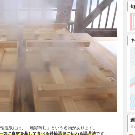
旬
キ
週
最
鉄輪温泉には、「地獄蒸し」という名物があります。
で一気に食材を蒸して食べる鉄輪温泉に伝わる調理法
です。