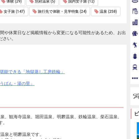
体験 (29)
別府温泉 (5)
国内女子旅 (12)
女子旅 (147)
旅行先で体験・見学特集 (24)
温泉 (258)
時間や休業日など掲載情報から変更になる可能性があるため、お出
ださい。
堪能できる「地獄蒸し工房鉄輪」
うばん・湯の里」
ピ
温泉、観海寺温泉、堀田温泉、明礬温泉、鉄輪温泉、柴石温泉、
す。
輪温泉と明礬温泉です。