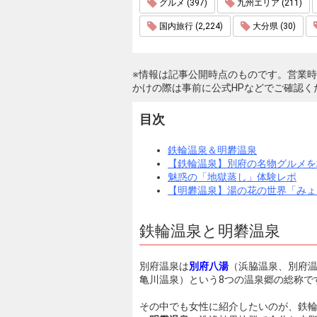
グルメ (397)
九州エリア (211)
国内旅行 (2,224)
大分県 (30)
※情報は記事公開時点のものです。営業
かけの際は事前に公式HPなどでご確認く
目次
鉄輪温泉＆明礬温泉
【鉄輪温泉】別府の名物グルメを
魅惑の「地獄蒸し」体験レポ
【明礬温泉】湯の花の世界「みょ
鉄輪温泉と明礬温泉
別府温泉は
別府八湯
（浜脇温泉、別府
亀川温泉）という8つの温泉郷の総称で
その中でも女性に紹介したいのが、鉄