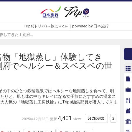
Tripa(トリパ)～旅に＋αを｜powered by 日本旅行
別府名物「地獄蒸し」体験してきた！別府でヘルシー＆スベスベの世界へ - Tripa(トリパ)
名物「地獄蒸し」体験してき
別府でヘルシー＆スベスベの世
その中のひとつ鉄輪温泉ではヘルシーな地獄蒸しを食べて、明
えたりと、肌も体の中もキレイになる女子旅におすすめの温泉ス
大人気の「地獄蒸し工房鉄輪」にTripa編集部員が潜入してきま
4,401
2
Clip追加
view
2025年12月23日 更新