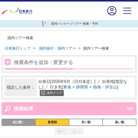
国内パッケージツアー 検索・予約
国内ツアー検索
日本旅行トップ
>
国内旅行・国内ツアー
>
国内ツアー検索
検索条件を追加・変更する
出発日[2026年8月（日付未定）] ／ 出発地[指定な
し] ／ 行き先[
東海
>
静岡県
>
熱海・伊豆山
]
指定した条件：
条件クリア
検索結果
0
件
並び順：
新着順
安い順
高い順
前へ
次へ