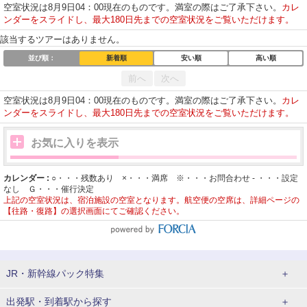
空室状況は8月9日04：00現在のものです。満室の際はご了承下さい。
カレ
ンダーをスライドし、最大180日先までの空室状況をご覧いただけます。
該当するツアーはありません。
並び順：
新着順
安い順
高い順
前へ
次へ
空室状況は8月9日04：00現在のものです。満室の際はご了承下さい。
カレ
ンダーをスライドし、最大180日先までの空室状況をご覧いただけます。
お気に入りを表示
カレンダー :
○・・・残数あり ×・・・満席 ※・・・お問合わせ - ・・・設定
なし Ｇ・・・催行決定
上記の空室状況は、宿泊施設の空室となります。航空便の空席は、詳細ページの
【往路・復路】の選択画面にてご確認ください。
JR・新幹線パック
特集
JR・新幹線＋ホテルパック
日帰り JR・新幹線 パック
出発駅・到着駅
から探す