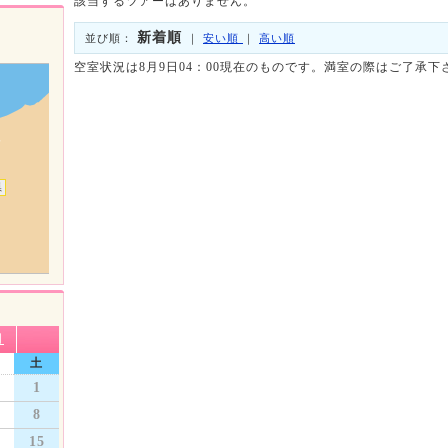
該当するツアーはありません。
新着順
並び順：
｜
安い順
｜
高い順
空室状況は8月9日04：00現在のものです。満室の際はご了承下
県
月
土
1
8
15