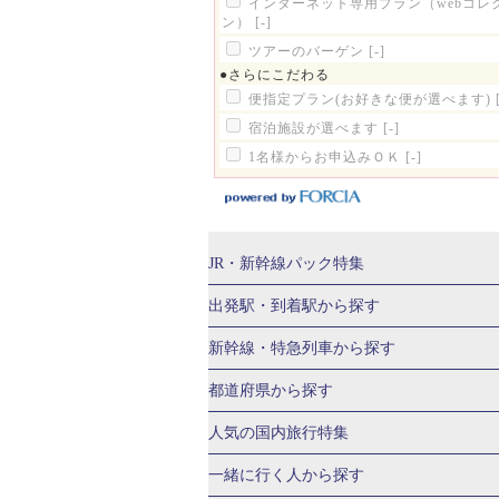
インターネット専用プラン（webコレ
ン）
[-]
ツアーのバーゲン
[-]
●さらにこだわる
便指定プラン(お好きな便が選べます)
宿泊施設が選べます
[-]
1名様からお申込みＯＫ
[-]
JR・新幹線パック
特集
JR・新幹線＋ホテルパック
日帰り JR
出発駅・到着駅
から探す
秋田⇔東京 新幹線パック
山形⇔東京 
新幹線・特急列車
から探す
富山⇔東京 新幹線パック
東京→青森 
北海道新幹線 旅行
東北新幹線 旅行
都道府県から探す
東京→新潟 新幹線パック
東京⇔軽井沢
上越新幹線 旅行
山陽新幹線 旅行
九
北海道旅行・ツアー
東北
人気の国内旅行特集
東京→京都 新幹線パック
東京→大阪（
山形旅行・ツアー
福島旅行・ツアー
東京→広島 新幹線パック
東京⇔山口 
東京ディズニーリゾート®への旅
ユニ
一緒に行く人
から探す
茨城旅行・ツアー
栃木旅行・ツアー
新横浜⇔京都 新幹線パック
新横浜⇔大