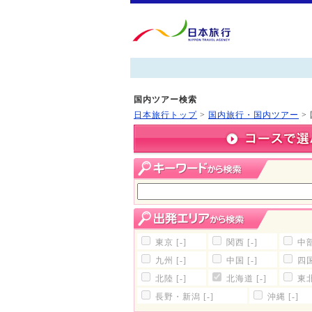
国内ツアー検索
日本旅行トップ
>
国内旅行・国内ツアー
>
東京
[-]
関西
[-]
中
九州
[-]
中国
[-]
四
北陸
[-]
北海道
[-]
東
長野・新潟
[-]
沖縄
[-]