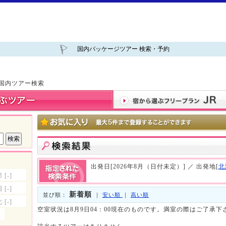
国内パッケージツアー 検索・予約
 国内ツアー検索
出発日[2026年8月（日付未定）] ／ 出発地[
北
部
[-]
国
[-]
新着順
並び順：
｜
安い順
｜
高い順
北
[-]
空室状況は8月9日04：00現在のものです。満室の際はご了承下