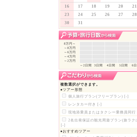
16
17
18
19
20
21
23
24
25
26
27
28
30
31
8万円～
～8万円
～6万円
～4万円
～2万円
～2日間
3日間
4日間
5日間
6
複数選択ができます。
●ツアー形態
個人旅行プラン(フリープラン)
[-]
レンタカー付き
[-]
現地添乗員またはタクシー乗務員同行
2名出発保証の観光周遊プラン(旅ラク
[-]
●おすすめツアー