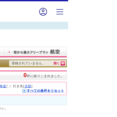
登録されていません。
0
件に絞りこまれました。
海道
] ／ 行き先[
北陸
]
すべての条件をリセット
さい。