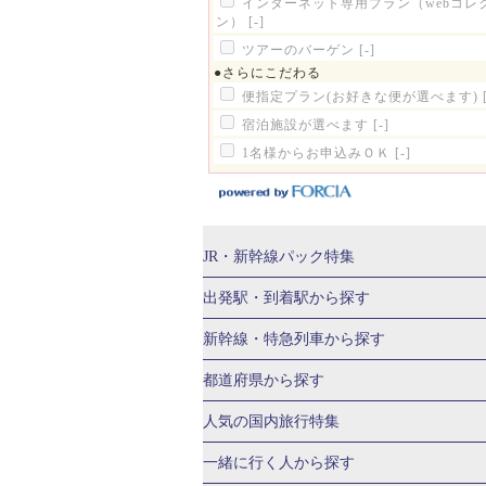
インターネット専用プラン（webコレ
ン）
[-]
ツアーのバーゲン
[-]
●さらにこだわる
便指定プラン(お好きな便が選べます)
宿泊施設が選べます
[-]
1名様からお申込みＯＫ
[-]
JR・新幹線パック
特集
JR・新幹線＋ホテルパック
日帰り JR
出発駅・到着駅
から探す
秋田⇔東京 新幹線パック
山形⇔東京 
新幹線・特急列車
から探す
富山⇔東京 新幹線パック
東京→青森 
北海道新幹線 旅行
東北新幹線 旅行
都道府県から探す
東京→新潟 新幹線パック
東京⇔軽井沢
上越新幹線 旅行
山陽新幹線 旅行
九
北海道旅行・ツアー
東北
人気の国内旅行特集
東京→京都 新幹線パック
東京→大阪（
山形旅行・ツアー
福島旅行・ツアー
東京→広島 新幹線パック
東京⇔山口 
東京ディズニーリゾート®への旅
ユニ
一緒に行く人
から探す
茨城旅行・ツアー
栃木旅行・ツアー
新横浜⇔京都 新幹線パック
新横浜⇔大