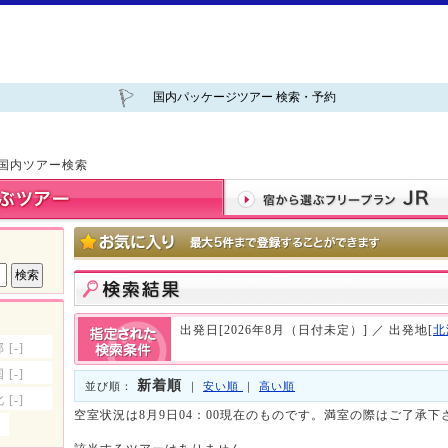
国内パッケージツアー 検索・予約
 国内ツアー検索
出発日[2026年8月（日付未定）] ／ 出発地[
北
部
[-]
国
[-]
新着順
並び順：
｜
安い順
｜
高い順
北
[-]
空室状況は8月9日04：00現在のものです。満室の際はご了承下