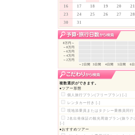
16
17
18
19
20
21
23
24
25
26
27
28
30
31
8万円～
～8万円
～6万円
～4万円
～2万円
～2日間
3日間
4日間
5日間
6
複数選択ができます。
●ツアー形態
個人旅行プラン(フリープラン)
[-]
レンタカー付き
[-]
現地添乗員またはタクシー乗務員同行
2名出発保証の観光周遊プラン(旅ラク
[-]
●おすすめツアー