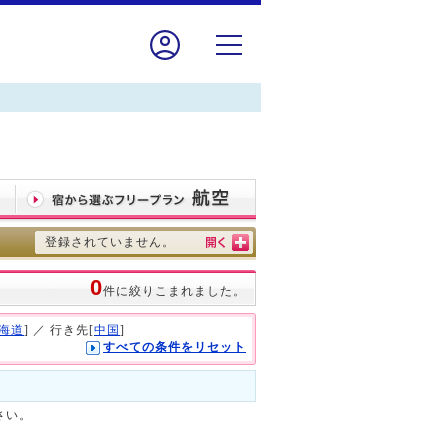
登録されていません。
0
件に絞りこまれました。
海道
] ／ 行き先[
中国
]
すべての条件をリセット
さい。