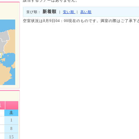
該当するツアーはありません。
新着順
並び順：
｜
安い順
｜
高い順
空室状況は8月9日04：00現在のものです。満室の際はご了承下
県
月
土
1
8
15