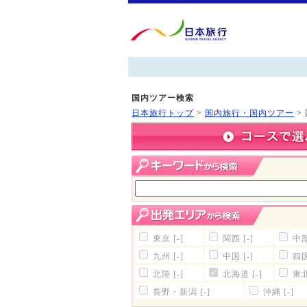
国内ツアー検索
日本旅行トップ
>
国内旅行・国内ツアー
>
東京
[-]
関西
[-]
中
九州
[-]
中国
[-]
四
北陸
[-]
北海道
[-]
東
長野・新潟
[-]
沖縄
[-]