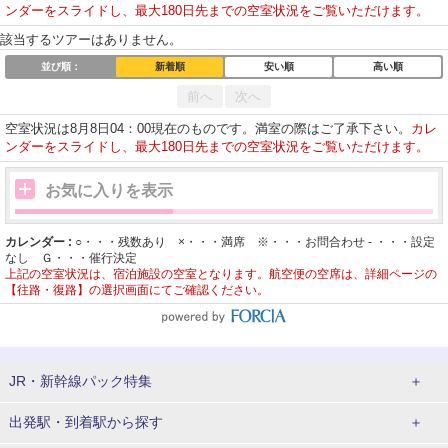
ンダーをスライドし、最大180日先までの空室状況をご覧いただけます。
該当するツアーはありません。
並び順：
新着順
安い順
高い順
前へ
次へ
空室状況は8月8日04：00現在のものです。満室の際はご了承下さい。
カレ
ンダーをスライドし、最大180日先までの空室状況をご覧いただけます。
お気に入りを表示
カレンダー :
○・・・残数あり ×・・・満席 ※・・・お問合わせ - ・・・設定
なし Ｇ・・・催行決定
上記の空室状況は、宿泊施設の空室となります。航空便の空席は、詳細ページの
【往路・復路】の選択画面にてご確認ください。
JR・新幹線パック
特集
JR・新幹線＋ホテルパック
日帰り JR・新幹線 パック
出発駅・到着駅
から探す