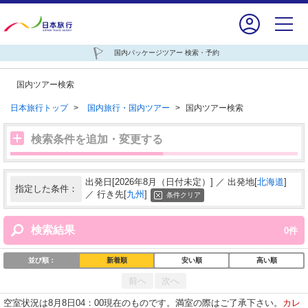
国内パッケージツアー 検索・予約
国内ツアー検索
日本旅行トップ
>
国内旅行・国内ツアー
>
国内ツアー検索
検索条件を追加・変更する
出発日[2026年8月（日付未定）] ／ 出発地[
北海道
]
指定した条件：
／ 行き先[
九州
]
条件クリア
検索結果
0
件
並び順：
新着順
安い順
高い順
前へ
次へ
空室状況は8月8日04：00現在のものです。満室の際はご了承下さい。
カレ