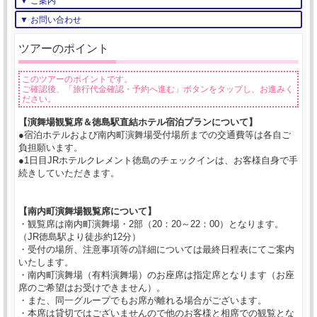
▼ ご案内
▼ お問い合わせ
ツアーのポイント
このツアーのポイントです。
ご確認後、「旅行代金確認・予約へ進む」ボタンをタップし、お進みく
ださい。
【演舞場観覧席＆徳島駅直結ホテル宿泊プランについて】
●宿泊ホテルおよび南内町演舞場受付場所までの交通費等は各自ご
負担願います。
●1日目JRホテルクレメント徳島のチェックインは、お客様自身で手
続きしていただきます。
【南内町演舞場観覧席について】
・観覧席は南内町演舞場・2部（20：20～22：00）となります。
（JR徳島駅より徒歩約12分）
・受付の場所、注意事項等の詳細については最終日程表にてご案内
いたします。
・南内町演舞場（有料演舞場）のお座席は指定席となります（お座
席のご希望はお受けできません）。
・また、同一グループでもお席が離れる場合がございます。
・本席は貸切ではございませんので他のお客様と相席での観覧とな