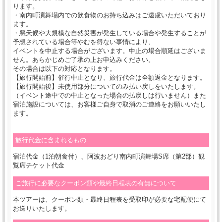
ります。
・南内町演舞場内での飲食物のお持ち込みはご遠慮いただいており
ます。
・悪天候や大規模な自然災害が発生している場合や発生することが
予想されている場合等やむを得ない事情により、
イベントを中止する場合がございます。中止の場合順延はございま
せん。あらかじめご了承の上お申込みください。
その場合は以下の対応となります。
【旅行開始前】催行中止となり、旅行代金は全額返金となります。
【旅行開始後】未使用部分についてのみ払い戻しをいたします。
（イベント途中での中止となった場合の払戻しは行いません）また
宿泊施設については、お客様ご自身で取消のご連絡をお願いいたし
ます。
旅行代金に含まれるもの
宿泊代金（1泊朝食付）、阿波おどり南内町演舞場S席（第2部）観
覧席チケット代金
ご旅行に必要なクーポン類や最終日程表の有無について
本ツアーは、クーポン類・最終日程表を受取印が必要な宅配便にて
お送りいたします。