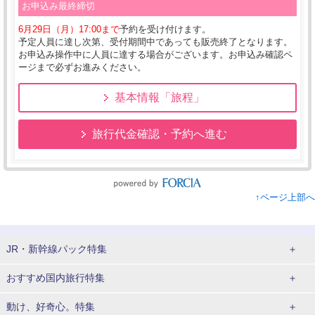
お申込み最終締切
6月29日（月）17:00まで
予約を受け付けます。
予定人員に達し次第、受付期間中であっても販売終了となります。
お申込み操作中に人員に達する場合がございます。お申込み確認ペ
ージまで必ずお進みください。
基本情報「旅程」
旅行代金確認・予約へ進む
↑ページ上部へ
JR・新幹線パック特集
tabiwaスペシャル
tabiwa得
おすすめ国内旅行特集
日帰りTrip
駅プラン
ユニバーサル・スタジオ・ジャパンへの旅
動け、好奇心。特集