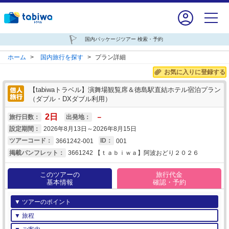
国内パッケージツアー 検索・予約
ホーム
>
国内旅行を探す
>
プラン詳細
お気に入りに登録する
【tabiwaトラベル】演舞場観覧席＆徳島駅直結ホテル宿泊プラン
（ダブル・DXダブル利用）
2
日
－
旅行日数：
出発地：
設定期間：
2026年8月13日～2026年8月15日
ツアーコード：
3661242-001
ID：
001
掲載パンフレット：
3661242 【ｔａｂｉｗａ】阿波おどり２０２６
このツアーの
旅行代金
基本情報
確認・予約
▼ ツアーのポイント
▼ 旅程