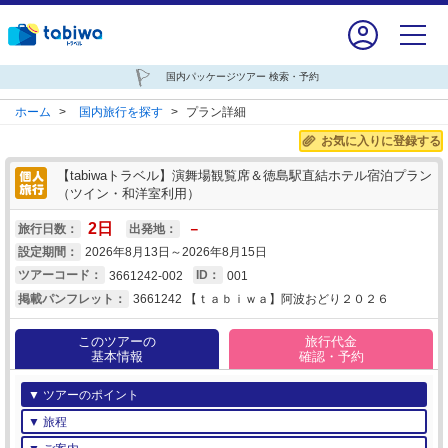
国内パッケージツアー 検索・予約
ホーム
>
国内旅行を探す
>
プラン詳細
お気に入りに登録する
【tabiwaトラベル】演舞場観覧席＆徳島駅直結ホテル宿泊プラン
（ツイン・和洋室利用）
2
日
－
旅行日数：
出発地：
設定期間：
2026年8月13日～2026年8月15日
ツアーコード：
3661242-002
ID：
001
掲載パンフレット：
3661242 【ｔａｂｉｗａ】阿波おどり２０２６
このツアーの
旅行代金
基本情報
確認・予約
▼ ツアーのポイント
▼ 旅程