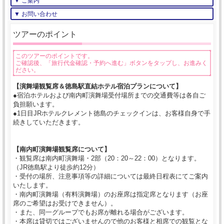
▼ ご案内
▼ お問い合わせ
ツアーのポイント
このツアーのポイントです。
ご確認後、「旅行代金確認・予約へ進む」ボタンをタップし、お進みく
ださい。
【演舞場観覧席＆徳島駅直結ホテル宿泊プランについて】
●宿泊ホテルおよび南内町演舞場受付場所までの交通費等は各自ご
負担願います。
●1日目JRホテルクレメント徳島のチェックインは、お客様自身で手
続きしていただきます。
【南内町演舞場観覧席について】
・観覧席は南内町演舞場・2部（20：20～22：00）となります。
（JR徳島駅より徒歩約12分）
・受付の場所、注意事項等の詳細については最終日程表にてご案内
いたします。
・南内町演舞場（有料演舞場）のお座席は指定席となります（お座
席のご希望はお受けできません）。
・また、同一グループでもお席が離れる場合がございます。
・本席は貸切ではございませんので他のお客様と相席での観覧とな