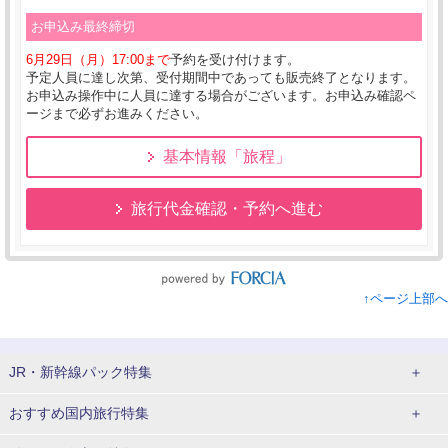
お申込み最終締切
6月29日（月）17:00まで
予約を受け付けます。
予定人員に達し次第、受付期間中であっても販売終了となります。
お申込み操作中に人員に達する場合がございます。お申込み確認ペ
ージまで必ずお進みください。
基本情報「旅程」
旅行代金確認・予約へ進む
↑ページ上部へ
JR・新幹線パック特集
tabiwaスペシャル
tabiwa得
おすすめ国内旅行特集
日帰りTrip
駅プラン