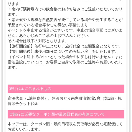
ります。
・南内町演舞場内での飲食物のお持ち込みはご遠慮いただいており
ます。
・悪天候や大規模な自然災害が発生している場合や発生することが
予想されている場合等やむを得ない事情により、
イベントを中止する場合がございます。中止の場合順延はございま
せん。あらかじめご了承の上お申込みください。
その場合は以下の対応となります。
【旅行開始前】催行中止となり、旅行代金は全額返金となります。
【旅行開始後】未使用部分についてのみ払い戻しをいたします。
（イベント途中での中止となった場合の払戻しは行いません）また
宿泊施設については、お客様ご自身で取消のご連絡をお願いいたし
ます。
旅行代金に含まれるもの
宿泊代金（1泊朝食付）、阿波おどり南内町演舞場S席（第2部）観
覧席チケット代金
ご旅行に必要なクーポン類や最終日程表の有無について
本ツアーは、クーポン類・最終日程表を受取印が必要な宅配便にて
お送りいたします。