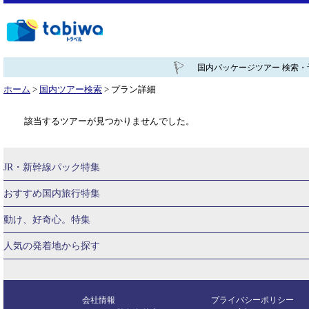
国内パッケージツアー 検索・
ホーム
>
国内ツアー検索
> プラン詳細
該当するツアーが見つかりませんでした。
JR・新幹線パック特集
tabiwaスペシャル
tabiwa得
おすすめ国内旅行特集
ユニバーサル・スタジオ・ジャパンへの旅
動け、好奇心。特集
贅沢時間
熊本
大阪
西の日キャンペーン
人気の発着地から探す
こだわり企画
鉄道
京都
美酒旅
祭り花火
期間限定イベン
関西→金沢旅
関西→広島旅
演劇
イベント
スポーツ
音楽
関西→博多旅
広島→大阪旅
会社情報
プライバシーポリシー
広島→岡山旅
博多→大阪旅