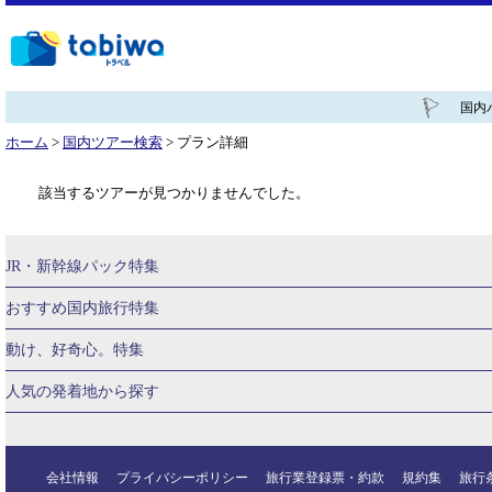
国内
ホーム
>
国内ツアー検索
> プラン詳細
該当するツアーが見つかりませんでした。
JR・新幹線パック特集
tabiwaスペシャル
tabiwa得
日帰りTrip
駅プラン
おすすめ国内旅行特集
ユニバーサル・スタジオ・ジャパンへの旅
贅沢時間
熊本
大阪
動け、好奇心。特集
西の日キャンペーン
こだわり企画
鉄道
京都
美酒旅
祭り
人気の発着地から探す
演劇
イベント
スポーツ
音楽
関西→金沢旅
関西→広島旅
関西→岡山旅
関西→博多旅
広島
博多→広島旅
会社情報
プライバシーポリシー
旅行業登録票・約款
規約集
旅行