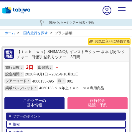
国内パッケージツアー 検索・予約
ホーム
>
国内旅行を探す
>
プラン詳細
お気に入りに登録する
【ｔａｂｉｗａ】SHIMANO鮎インストラクター 坂本 禎がレク
チャー 球磨川鮎釣りツアー 3日間
3
日
－
旅行日数：
出発地：
設定期間：
2026年9月1日～2026年10月31日
ツアーコード：
4060133-095
ID：
001
掲載パンフレット：
4060133 ２６年上ｔａｂｉｗａ専用商品
このツアーの
旅行代金
基本情報
確認・予約
▼ ツアーのポイント
▼ 旅程