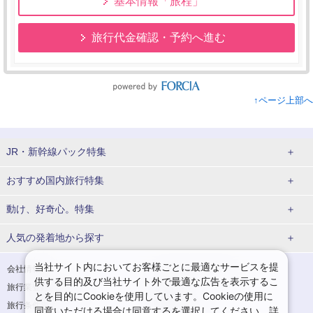
基本情報「旅程」
旅行代金確認・予約へ進む
↑ページ上部へ
JR・新幹線パック特集
tabiwaスペシャル
tabiwa得
おすすめ国内旅行特集
日帰りTrip
駅プラン
ユニバーサル・スタジオ・ジャパンへの旅
動け、好奇心。特集
贅沢時間
熊本
西の日キャンペーン
人気の発着地から探す
大阪
こだわり企画
鉄道
京都
美酒旅
祭り花火
期間限定イベント
観光
関西→金沢旅
関西→広島旅
当社サイト内においてお客様ごとに最適なサービスを提
会社情報
プライバシーポリシー
体験プラン
親子旅
供する目的及び当社サイト外で最適な広告を表示するこ
旅行業登録票・約款
規約集
関西→岡山旅
関西→博多旅
とを目的にCookieを使用しています。Cookieの使用に
演劇
イベント
スポーツ
音楽
旅行条件書
商標について
同意いただける場合は同意するを選択してください。詳