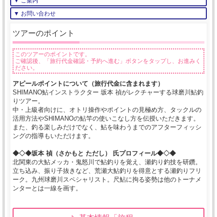
▼ ご案内
▼ お問い合わせ
ツアーのポイント
このツアーのポイントです。
ご確認後、「旅行代金確認・予約へ進む」ボタンをタップし、お進みく
ださい。
アピールポイントについて（旅行代金に含まれます）
SHIMANO鮎インストラクター 坂本 禎がレクチャーする球磨川鮎釣
りツアー。
中・上級者向けに、オトリ操作やポイントの見極め方、タックルの
活用方法やSHIMANOの鮎竿の使いこなし方を伝授いただきます。
また、釣る楽しみだけでなく、鮎を味わうまでのアフターフィッシ
ングの指導もいただけます。
◆◇◆坂本 禎（さかもと ただし） 氏プロフィール◆◇◆
北関東の大鮎メッカ・鬼怒川で鮎釣りを覚え、瀬釣り釣技を研鑽。
立ち込み、振り子抜きなど、荒瀬大鮎釣りを得意とする瀬釣りフリ
ーク。九州球磨川スペシャリスト。尺鮎に拘る姿勢は他のトーナメ
ンターとは一線を画す。