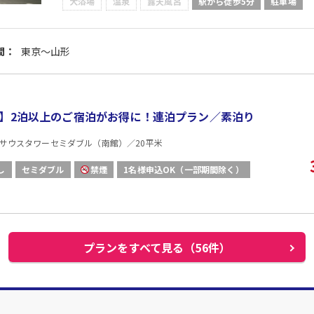
大浴場
温泉
露天風呂
駅から徒歩5分
駐車場
間：
東京～山形
】2泊以上のご宿泊がお得に！連泊プラン／素泊り
サウスタワーセミダブル（南館）／20平米
し
セミダブル
禁煙
1名様申込OK（一部期間除く）
プランをすべて見る（56件）