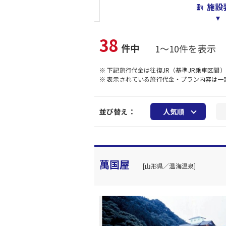
施設
38
件中
1～10件を表示
※ 下記旅行代金は往復JR（基準JR乗車区間
※ 表示されている旅行代金・プラン内容は
並び替え：
人気順
萬国屋
[山形県／温海温泉]