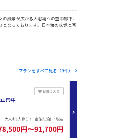
々の風景が広がる大浴場への空中廊下、
りとなっております。日本海の味覚と客
プランをすべて見る（9件）
お気に入り
は山形牛
大人お1人様(JR＋宿泊/1泊) ：税込
78,500円～91,700円