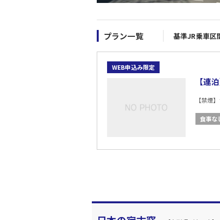
プラン一覧
基準JR乗車区
WEB申込み限定
【連泊
【禁煙】
食事な