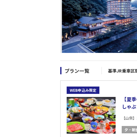
プラン一覧
基準JR乗車区
WEB申込み限定
【夏季
しゃぶ
【山側】
夕・朝