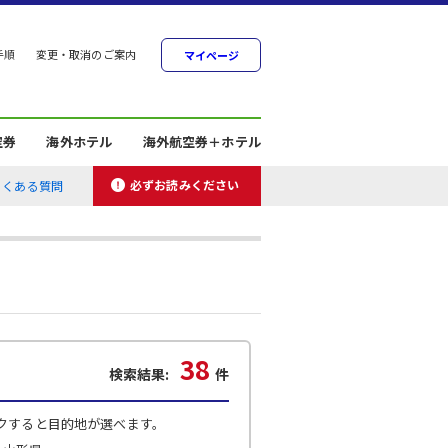
手順
変更・取消のご案内
マイページ
空券
海外ホテル
海外航空券＋ホテル
必ずお読みください
よくある質問
38
検索結果:
件
クすると目的地が選べます。