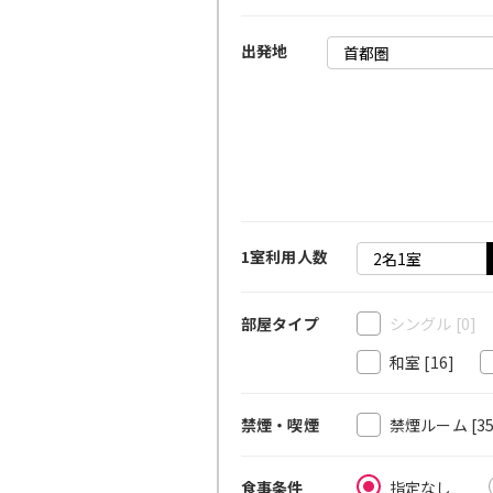
出発地
1室利用人数
シングル
[0]
部屋タイプ
和室
[16]
禁煙ルーム
[3
禁煙・喫煙
指定なし
食事条件