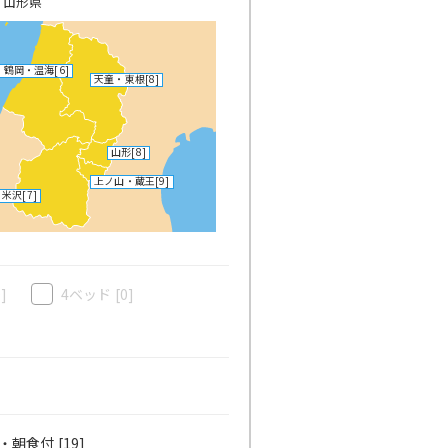
>
山形県
・鶴岡・温海
[6]
天童・東根
[8]
山形
[8]
上ノ山・蔵王
[9]
米沢
[7]
0]
4ベッド
[0]
・朝食付 [19]