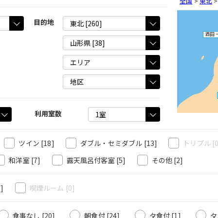
全国
>
東北
目的地
酒田
利用室数
ツイン
[18]
ダブル・セミダブル
[13]
トリプル
[
和洋室
[7]
露天風呂付客室
[5]
その他
[2]
5]
喫煙ルーム
[0]
食事なし [20]
朝食付 [24]
夕食付 [1]
夕