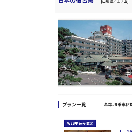
日本の宿古窯
[山形県／上ノ山]
プラン一覧
基準JR乗車区
WEB申込み限定
【 1