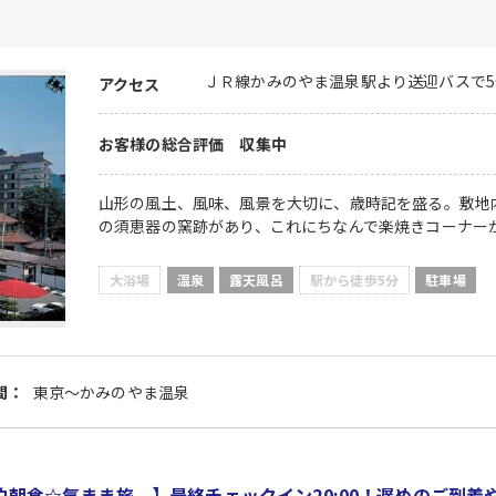
ＪＲ線かみのやま温泉駅より送迎バスで5
アクセス
お客様の総合評価 収集中
山形の風土、風味、風景を大切に、歳時記を盛る。敷地
の須恵器の窯跡があり、これにちなんで楽焼きコーナー
大浴場
温泉
露天風呂
駅から徒歩5分
駐車場
間：
東京～かみのやま温泉
泊朝食☆気まま旅 】最終チェックイン20:00！遅めのご到着