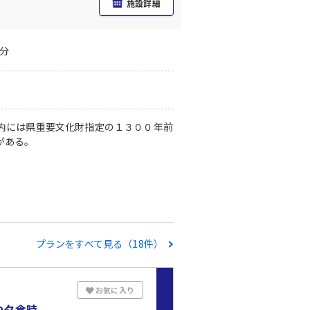
施設詳細
分
内には県重要文化財指定の１３００年前
がある。
プランをすべて見る（18件）
お気に入り
や夕食時