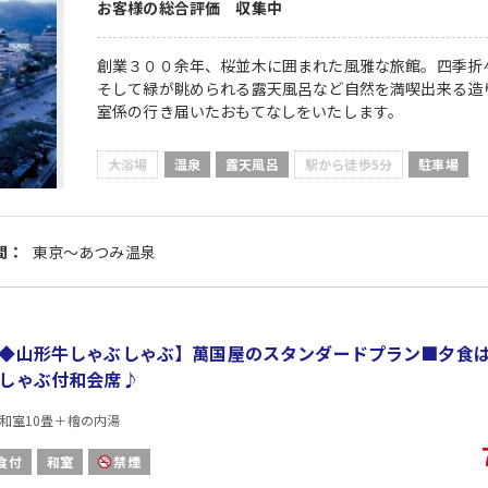
お客様の総合評価 収集中
創業３００余年、桜並木に囲まれた風雅な旅館。四季折
そして緑が眺められる露天風呂など自然を満喫出来る造
室係の行き届いたおもてなしをいたします。
大浴場
温泉
露天風呂
駅から徒歩5分
駐車場
間：
東京～あつみ温泉
◆山形牛しゃぶしゃぶ】萬国屋のスタンダードプラン■夕食
しゃぶ付和会席♪
和室10畳＋檜の内湯
食付
和室
禁煙