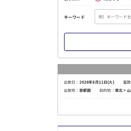
キーワード
出発日：
2026年8月11日(火)
室数
出発地：
首都圏
目的地：
東北 > 