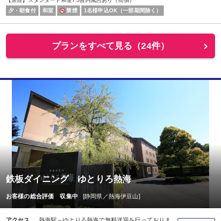
【禁煙】スタンダード和室7.5畳内風呂あり（街側）
夕・朝食付
和室
禁煙
1名様申込OK（一部期間除く）
プランをすべて見る（24件）
鉄板ダイニング ゆとりろ熱海
お客様の総合評価 収集中
[静岡県／熱海伊豆山]
アクセス
熱海駅⇔ゆとりろ熱海で無料送迎を行っておりま