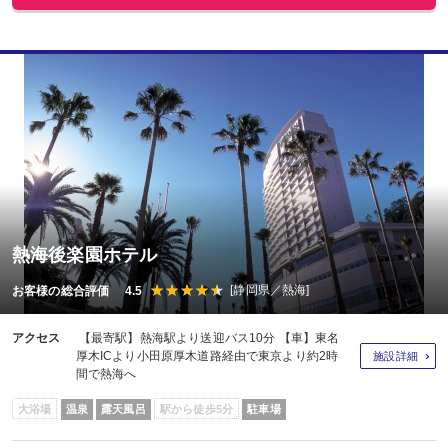
熱海後楽園ホテル
[静岡県／熱海]
お客様の総合評価 4.5
アクセス
【最寄駅】熱海駅より送迎バス10分 【車】東名
厚木ICより小田原厚木道路経由で東京より約2時
施設詳細
間で熱海へ
大浴場
温泉
露天風呂
駅から徒歩5分
駐車場