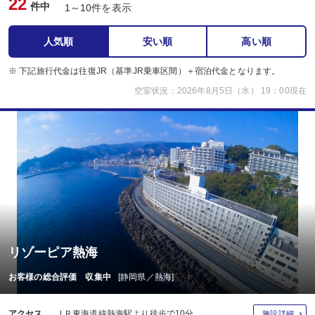
22
件中
1～10件を表示
人気順
安い順
高い順
※ 下記旅行代金は往復JR（基準JR乗車区間）＋宿泊代金となります。
空室状況：2026年8月5日（水） 19：00現在
リゾーピア熱海
お客様の総合評価 収集中
[静岡県／熱海]
アクセス
ＪＲ東海道線熱海駅より徒歩で10分
施設詳細