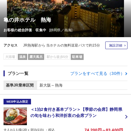
亀の井ホテル 熱海
お客様の総合評価 収集中
[静岡県／熱海]
アクセス
JR熱海駅から 当ホテルの無料送迎バスで約15分
施設詳細
大浴場
温泉
露天風呂
駅から徒歩5分
駐車場
プラン一覧
プランをすべて見る（30件）
基準JR乗車区間
新大阪～熱海
WEB申込み限定
＜1泊2食付き基本プラン＞【季節の会席】静岡県
の旬を味わう和洋折衷の会席プラン
74,200円～83,400円
大人お1人様(JR＋宿泊/1泊) ：税込