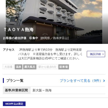
ＴＡＯＹＡ熱海
お客様の総合評価 収集中
[静岡県／熱海伊豆山]
アクセス
JR熱海駅より車で約10分 熱海駅より定時送迎
バスあり ※送迎協力金を申し受けます。詳しく
施設詳細
は大江戸温泉物語公式HPにてご確認ください。
大浴場
温泉
露天風呂
駅から徒歩5分
駐車場
プラン一覧
プランをすべて見る（9件）
基準JR乗車区間
新大阪～熱海
WEB申込み限定