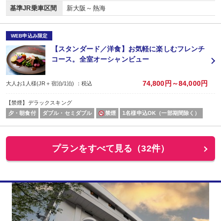
基準JR乗車区間
新大阪～熱海
WEB申込み限定
【スタンダード／洋食】お気軽に楽しむフレンチ
コース。全室オーシャンビュー
74,800円～84,000円
大人お1人様(JR＋宿泊/1泊) ：税込
【禁煙】デラックスキング
夕・朝食付
ダブル・セミダブル
禁煙
1名様申込OK（一部期間除く）
プランをすべて見る（32件）