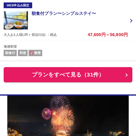
WEB申込み限定
朝食付プラン〜シンプルステイ〜
47,600円～56,800円
大人お1人様(JR＋宿泊/1泊) ：税込
海側和室
朝食付
和室
禁煙
プランをすべて見る（31件）