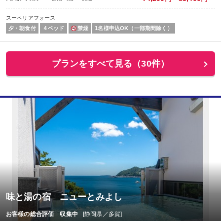
スーペリアフォース
夕・朝食付
４ベッド
禁煙
1名様申込OK（一部期間除く）
プランをすべて見る（30件）
味と湯の宿 ニューとみよし
お客様の総合評価 収集中
[静岡県／多賀]