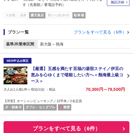
施設詳細
す（先着順／要電話予約）
大浴場
温泉
露天風呂
駅から徒歩5分
駐車場
プラン一覧
プランをすべて見る（6件）
基準JR乗車区間
新大阪～熱海
WEB申込み限定
【厳選】五感を満たす至福の湯宿ステイ／伊豆の
恵みを心ゆくまで堪能したい方へ＜熱海最上級コ
ース＞
70,300円～79,500円
大人お1人様(JR＋宿泊/1泊) ：税込
【洋室】オーシャンビューキング／22平米／2名定員
夕・朝食付
ダブル・セミダブル
禁煙
プランをすべて見る（6件）