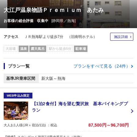
大江戸温泉物語Ｐｒｅｍｉｕｍ あたみ
お客様の総合評価 収集中
[静岡県／熱海]
アクセス
ＪＲ熱海駅より徒歩7分 （旧南明ホテル）
施設詳細
大浴場
温泉
露天風呂
駅から徒歩5分
駐車場
プラン一覧
プランをすべて見る（24件）
基準JR乗車区間
新大阪～熱海
WEB申込み限定
【1泊2食付】海を望む贅沢旅 基本バイキングプ
ラン
87,500円～96,700円
大人お1人様(JR＋宿泊/1泊) ：税込