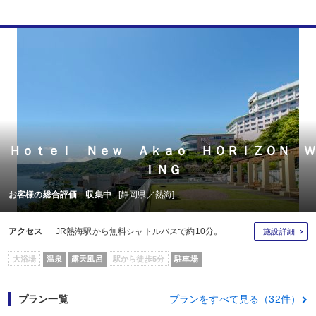
Ｈｏｔｅｌ Ｎｅｗ Ａｋａｏ ＨＯＲＩＺＯＮ Ｗ
ＩＮＧ
お客様の総合評価 収集中
[静岡県／熱海]
アクセス
JR熱海駅から無料シャトルバスで約10分。
施設詳細
大浴場
温泉
露天風呂
駅から徒歩5分
駐車場
プラン一覧
プランをすべて見る（32件）