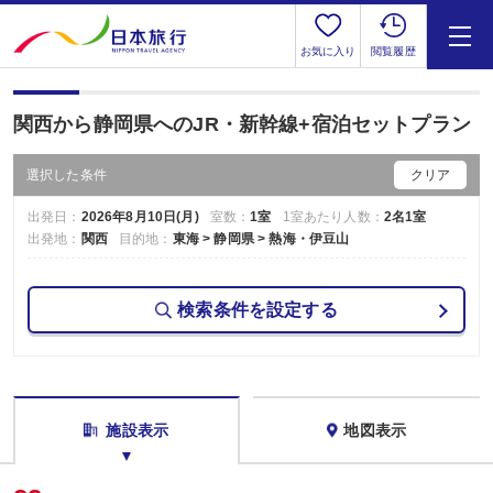
お気に入り
閲覧履歴
関西から静岡県へのJR・新幹線+宿泊セットプラン
選択した条件
クリア
出発日：
2026年8月10日(月)
室数：
1室
1室あたり人数：
2名1室
出発地：
関西
目的地：
東海 > 静岡県 > 熱海・伊豆山
検索条件を設定する
施設表示
地図表示