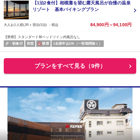
【1泊2食付】相模灘を望む露天風呂が自慢の温泉
リゾート 基本バイキングプラン
84,900円～94,100円
大人お1人様(JR＋宿泊/1泊) ：税込
【禁煙】スタンダード和ベッドツイン内風呂なし
夕・朝食付
和室
禁煙
1名様申込OK（一部期間除く）
プランをすべて見る（9件）