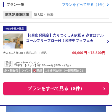
プラン一覧
プランをすべて見る（8件）
基準JR乗車区間
新大阪～熱海
WEB申込み限定
【6月出発限定】売りつくし★伊豆★ 夕食はアル
コールフリーフロー付！和洋中ブッフェ★
69,600円～78,800円
大人お1人様(JR＋宿泊/1泊) ：税込
【禁煙】コートヤードツイン
【広さ】24平米 【ベッド】幅120cm×長さ206cm(2台)
夕・朝食付
ツイン
禁煙
1名様申込OK（一部期間除く）
プランをすべて見る（8件）