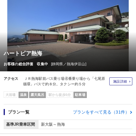
ハートピア熱海
お客様の総合評価 収集中
[静岡県／熱海伊豆山]
アクセス
ＪＲ熱海駅前バス乗り場④番乗り場から「七尾原
施設詳細
循環」バスで約８分。タクシー約５分
大浴場
温泉
露天風呂
駅から徒歩5分
駐車場
プラン一覧
プランをすべて見る（31件）
基準JR乗車区間
新大阪～熱海