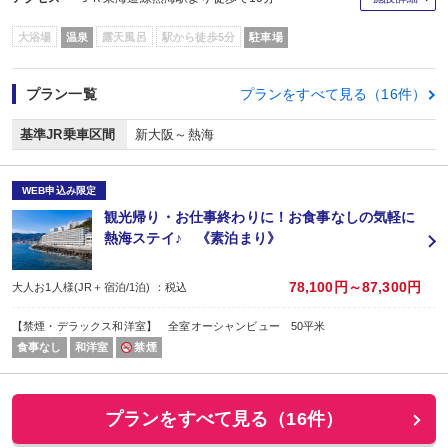
大浴場
温泉
露天風呂
駅から徒歩5分
駐車場
プラン一覧
プランをすべて見る（16件）
基準JR乗車区間
新大阪～熱海
WEB申込み限定
観光帰り・お仕事終わりに！お食事なしの気軽に
熱海ステイ♪ 《素泊まり》
78,100円～87,300円
大人お1人様(JR＋宿泊/1泊) ：税込
【禁煙・デラックス和洋室】 全室オーシャンビュー 50平米
食事なし
和洋室
禁煙
プランをすべて見る（16件）