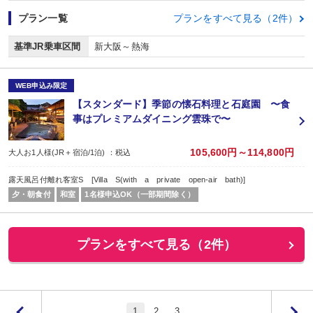
プラン一覧
プランをすべて見る（2件）
基準JR乗車区間
新大阪～熱海
WEB申込み限定
【スタンダード】季節の懐石料理と石庭園 〜食
事はプレミアムダイニング雲珠で〜
105,600円～114,800円
大人お1人様(JR＋宿泊/1泊) ：税込
露天風呂付離れ客室S [Villa S(with a private open-air bath)]
夕・朝食付
和室
1名様申込OK（一部期間除く）
プランをすべて見る（2件）
1
2
3