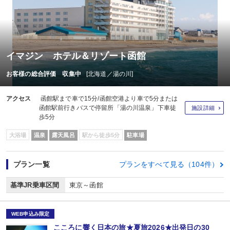
イマジン ホテル＆リゾート函館
お客様の総合評価 収集中
[北海道／湯の川]
アクセス
函館駅まで車で15分/函館空港より車で5分または
函館駅前行きバスで停留所「湯の川温泉」下車徒
施設詳細
歩5分
大浴場
温泉
露天風呂
駅から徒歩5分
駐車場
プラン一覧
プランをすべて見る（104件）
基準JR乗車区間
東京～函館
WEB申込み限定
こころに響く日本の旅★夏旅2026★出発日の30