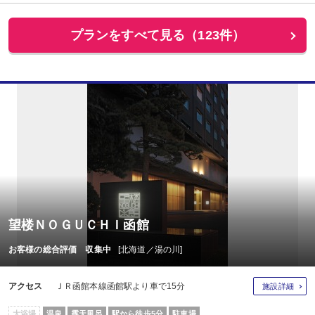
プランをすべて見る（123件）
望楼ＮＯＧＵＣＨＩ函館
お客様の総合評価 収集中
[北海道／湯の川]
アクセス
ＪＲ函館本線函館駅より車で15分
施設詳細
大浴場
温泉
露天風呂
駅から徒歩5分
駐車場