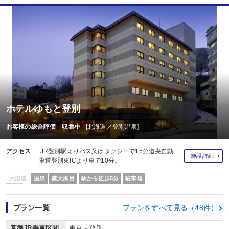
ホテルゆもと登別
お客様の総合評価 収集中
[北海道／登別温泉]
アクセス
JR登別駅よりバス又はタクシーで15分道央自動
施設詳細
車道登別東ICより車で10分。
大浴場
温泉
露天風呂
駅から徒歩5分
駐車場
プラン一覧
プランをすべて見る（48件）
基準JR乗車区間
東京～登別