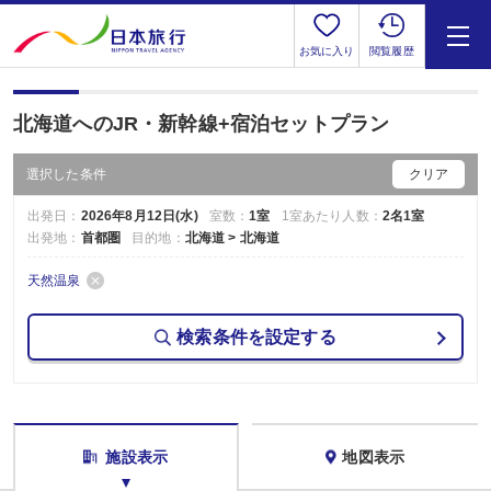
お気に入り
閲覧履歴
北海道へのJR・新幹線+宿泊セットプラン
選択した条件
クリア
出発日：
2026年8月12日(水)
室数：
1室
1室あたり人数：
2名1室
出発地：
首都圏
目的地：
北海道 > 北海道
天然温泉
検索条件を設定する
施設表示
地図表示