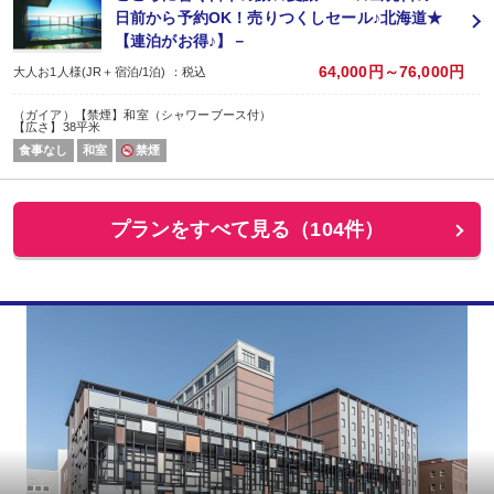
日前から予約OK！売りつくしセール♪北海道★
【連泊がお得♪】－
64,000円～76,000円
大人お1人様(JR＋宿泊/1泊) ：税込
（ガイア）【禁煙】和室（シャワーブース付）
【広さ】38平米
食事なし
和室
禁煙
プランをすべて見る（104件）