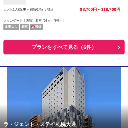
98,700円～118,700円
大人お1人様(JR＋宿泊/1泊) ：税込
スタンダード【西館】和室 (26㎡～/8畳～）
食事なし
和室
禁煙
プランをすべて見る（6件）
ラ・ジェント・ステイ札幌大通