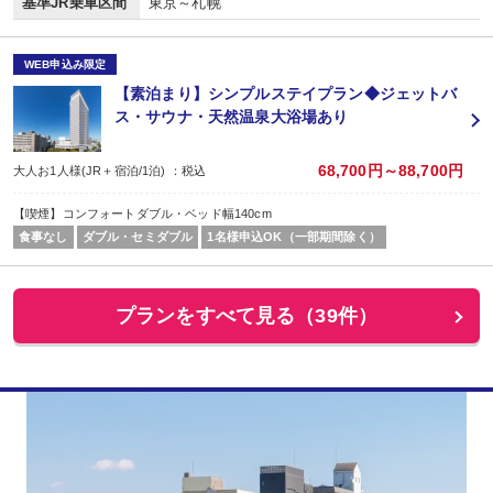
基準JR乗車区間
東京～札幌
WEB申込み限定
【素泊まり】シンプルステイプラン◆ジェットバ
ス・サウナ・天然温泉大浴場あり
68,700円～88,700円
大人お1人様(JR＋宿泊/1泊) ：税込
【喫煙】コンフォートダブル・ベッド幅140cm
食事なし
ダブル・セミダブル
1名様申込OK（一部期間除く）
プランをすべて見る（39件）