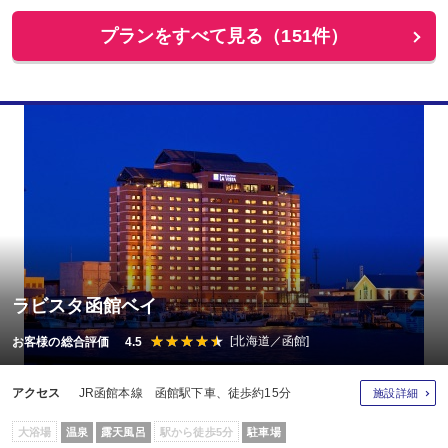
プランをすべて見る（151件）
ラビスタ函館ベイ
[北海道／函館]
お客様の総合評価 4.5
アクセス
JR函館本線 函館駅下車、徒歩約15分
施設詳細
大浴場
温泉
露天風呂
駅から徒歩5分
駐車場