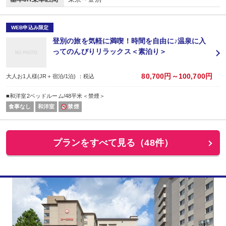
WEB申込み限定
登別の旅を気軽に満喫！時間を自由に♪温泉に入
ってのんびりリラックス＜素泊り＞
80,700円～100,700円
大人お1人様(JR＋宿泊/1泊) ：税込
■和洋室2ベッドルーム/48平米＜禁煙＞
食事なし
和洋室
禁煙
プランをすべて見る（48件）