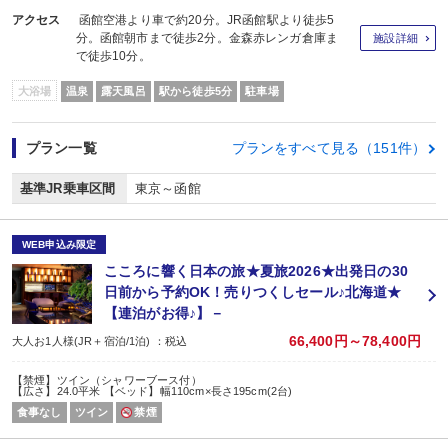
アクセス
函館空港より車で約20分。JR函館駅より徒歩5
分。函館朝市まで徒歩2分。金森赤レンガ倉庫ま
施設詳細
で徒歩10分。
大浴場
温泉
露天風呂
駅から徒歩5分
駐車場
プラン一覧
プランをすべて見る（151件）
基準JR乗車区間
東京～函館
WEB申込み限定
こころに響く日本の旅★夏旅2026★出発日の30
日前から予約OK！売りつくしセール♪北海道★
【連泊がお得♪】－
66,400円～78,400円
大人お1人様(JR＋宿泊/1泊) ：税込
【禁煙】ツイン（シャワーブース付）
【広さ】24.0平米 【ベッド】幅110cm×長さ195cm(2台)
食事なし
ツイン
禁煙