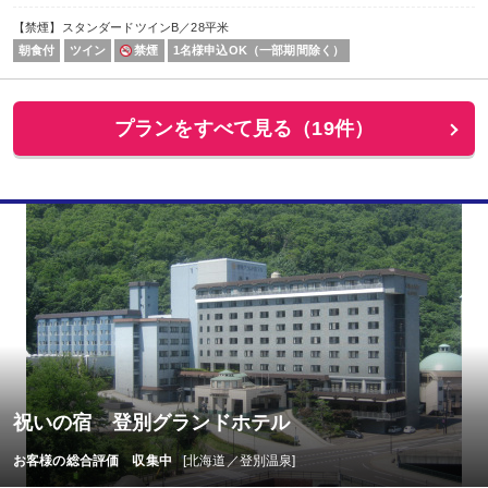
【禁煙】スタンダードツインB／28平米
朝食付
ツイン
禁煙
1名様申込OK（一部期間除く）
プランをすべて見る（19件）
祝いの宿 登別グランドホテル
お客様の総合評価 収集中
[北海道／登別温泉]