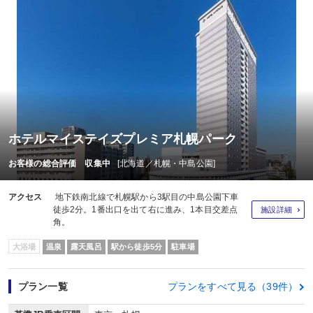
ホテルマイステイズプレミア札幌パーク
お客様の総合評価 収集中
[北海道／札幌・中島公園]
アクセス
地下鉄南北線で札幌駅から3駅目の中島公園下車
徒歩2分。1番出口を出て右に進み、1本目交差点
施設詳細
角。
大浴場
温泉
露天風呂
駅から徒歩5分
駐車場
プラン一覧
プランをすべて見る（39件）