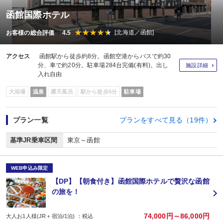
函館国際ホテル
[北海道／函館]
お客様の総合評価 4.5
アクセス
函館駅から徒歩約8分。函館空港からバスで約30
分、車で約20分。駐車場284台完備(有料)。出し
施設詳細
入れ自由
大浴場
温泉
露天風呂
駅から徒歩5分
駐車場
プラン一覧
プランをすべて見る（19件）
基準JR乗車区間
東京～函館
WEB申込み限定
【DP】【朝食付き】函館国際ホテルで贅沢な函館
の旅を！
74,000円～86,000円
大人お1人様(JR＋宿泊/1泊) ：税込