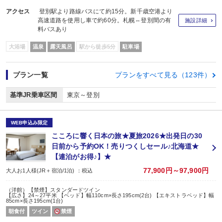
アクセス
登別駅より路線バスにて約15分。新千歳空港より
高速道路を使用し車で約60分。札幌⇔登別間の有
施設詳細
料バスあり
大浴場
温泉
露天風呂
駅から徒歩5分
駐車場
プラン一覧
プランをすべて見る（123件）
基準JR乗車区間
東京～登別
WEB申込み限定
こころに響く日本の旅★夏旅2026★出発日の30
日前から予約OK！売りつくしセール♪北海道★
【連泊がお得♪】★
77,900円～97,900円
大人お1人様(JR＋宿泊/1泊) ：税込
（洋館）【禁煙】スタンダードツイン
【広さ】24～27平米 【ベッド】幅110cm×長さ195cm(2台) 【エキストラベッド】幅
85cm×長さ195cm(1台)
朝食付
ツイン
禁煙