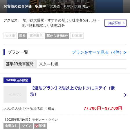
お客様の総合評価 収集中
[北海道／札幌・大通周辺]
アクセス
地下鉄大通駅・すすきの駅より徒歩各5分、JR・
施設詳細
地下鉄札幌駅より徒歩13分
大浴場
温泉
露天風呂
駅から徒歩5分
駐車場
プラン一覧
プランをすべて見る（4件）
基準JR乗車区間
東京～札幌
WEB申込み限定
【連泊プラン】2泊以上でおトクにステイ（素
泊）
77,700円～97,700円
大人お1人様(JR＋宿泊/1泊) ：税込
【2025年5月改装】モデレートツイン
食事なし
ツイン
禁煙