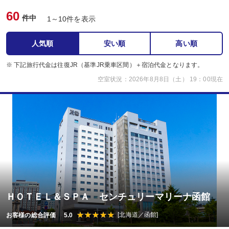
60
件中
1～10件を表示
人気順
安い順
高い順
※ 下記旅行代金は往復JR（基準JR乗車区間）＋宿泊代金となります。
空室状況：2026年8月8日（土） 19：00現在
ＨＯＴＥＬ＆ＳＰＡ センチュリーマリーナ函館
[北海道／函館]
お客様の総合評価 5.0