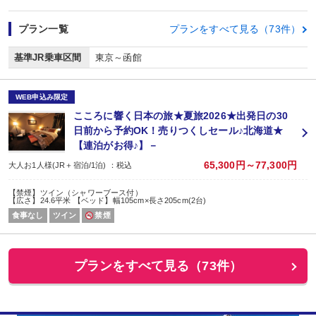
プラン一覧
プランをすべて見る（73件）
基準JR乗車区間
東京～函館
WEB申込み限定
こころに響く日本の旅★夏旅2026★出発日の30
日前から予約OK！売りつくしセール♪北海道★
【連泊がお得♪】－
65,300円～77,300円
大人お1人様(JR＋宿泊/1泊) ：税込
【禁煙】ツイン（シャワーブース付）
【広さ】24.6平米 【ベッド】幅105cm×長さ205cm(2台)
食事なし
ツイン
禁煙
プランをすべて見る（73件）