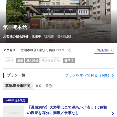
第一滝本館
お客様の総合評価 収集中
[北海道／登別温泉]
アクセス
室蘭本線登別駅より路線バスで15分
施設詳細
大浴場
温泉
露天風呂
駅から徒歩5分
駐車場
プラン一覧
プランをすべて見る（6件）
基準JR乗車区間
東京～登別
WEB申込み限定
【温泉満喫】大浴場は全て源泉かけ流し！5種類
の温泉を存分に満喫／食事なし