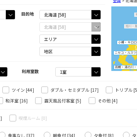
全国
>
北海
目的地
旭川・
小樽・キロロ
ニセコ・ルスツ
函館・湯の川・
利用室数
ツイン
[44]
ダブル・セミダブル
[17]
トリプル
[
和洋室
[16]
露天風呂付客室
[5]
その他
[4]
6]
喫煙ルーム
[0]
食事なし [37]
朝食付 [34]
夕食付 [8]
夕