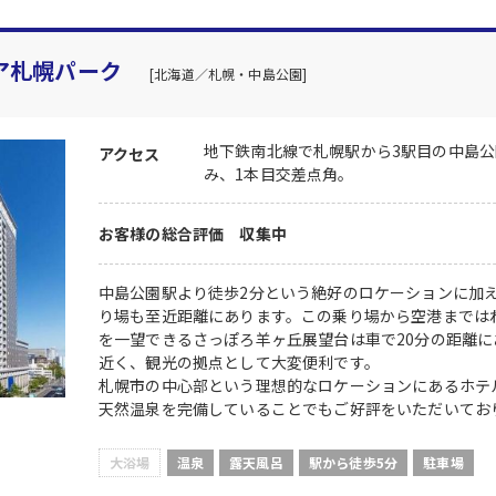
ア札幌パーク
[北海道／札幌・中島公園]
地下鉄南北線で札幌駅から3駅目の中島公
アクセス
み、1本目交差点角。
お客様の総合評価 収集中
中島公園駅より徒歩2分という絶好のロケーションに加
り場も至近距離にあります。この乗り場から空港までは
を一望できるさっぽろ羊ヶ丘展望台は車で20分の距離
近く、観光の拠点として大変便利です。
札幌市の中心部という理想的なロケーションにあるホテ
天然温泉を完備していることでもご好評をいただいてお
大浴場
温泉
露天風呂
駅から徒歩5分
駐車場