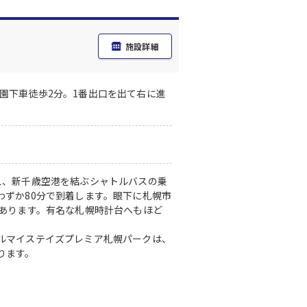
施設詳細
園下車徒歩2分。1番出口を出て右に進
え、新千歳空港を結ぶシャトルバスの乗
わずか80分で到着します。眼下に札幌市
にあります。有名な札幌時計台へもほど
ルマイステイズプレミア札幌パークは、
ります。