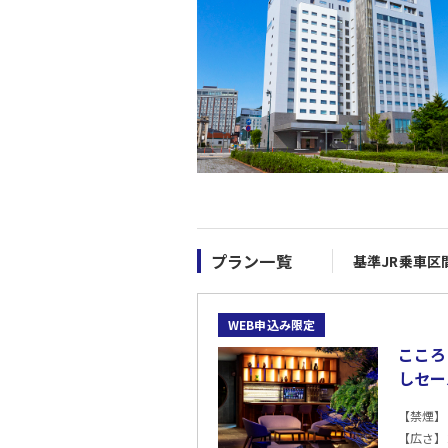
プラン一覧
基準JR乗車区
WEB申込み限定
こころ
しセー
【禁煙】
【広さ】2