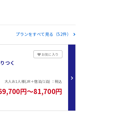
プランをすべて見る（52件）
お気に入り
売りつく
大人お1人様(JR＋宿泊/1泊) ：税込
69,700円～81,700円