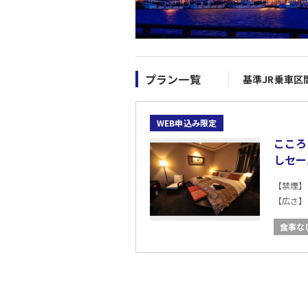
プラン一覧
基準JR乗車区
WEB申込み限定
こころ
しセー
【禁煙】
【広さ】2
食事な