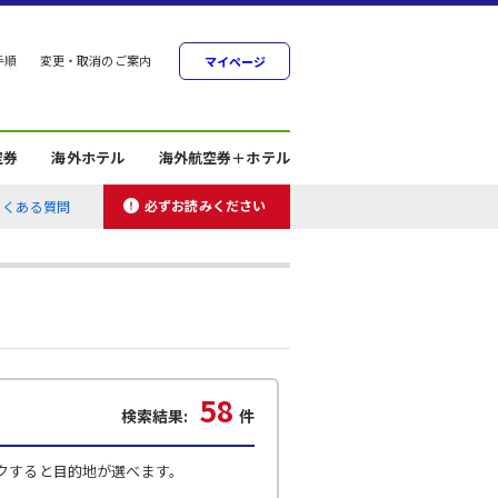
手順
変更・取消のご案内
マイページ
空券
海外ホテル
海外航空券＋ホテル
必ずお読みください
よくある質問
58
検索結果:
件
クすると目的地が選べます。