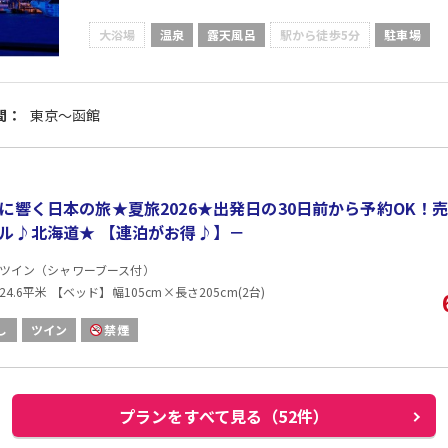
大浴場
温泉
露天風呂
駅から徒歩5分
駐車場
間：
東京～函館
に響く日本の旅★夏旅2026★出発日の30日前から予約OK！
ル♪北海道★ 【連泊がお得♪】－
ツイン（シャワーブース付）
4.6平米 【ベッド】幅105cm×長さ205cm(2台)
し
ツイン
禁煙
プランをすべて見る（52件）