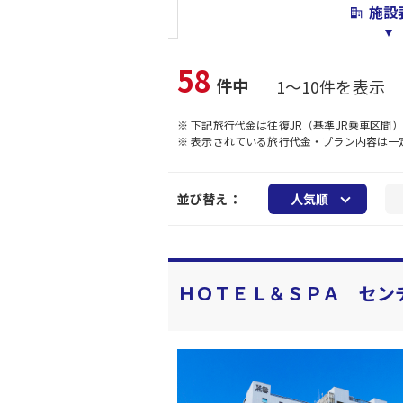
施設
58
件中
1～10件を表示
※ 下記旅行代金は往復JR（基準JR乗車区間
※ 表示されている旅行代金・プラン内容は
並び替え：
人気順
ＨＯＴＥＬ＆ＳＰＡ セン