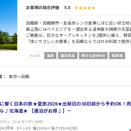
お客様の総合評価 5.0
函館駅・函館朝市・金森赤レンガ倉庫にほど近い好立地
最上階にはベイエリアを一望出来る道南最大規模の天空
ご朝食は、巨大なオープンキッチンを2箇所に備え、野
「体にやさしいお食事」を函館ならではのお料理で提供
大浴場
温泉
露天風呂
駅から徒歩5分
駐車場
間：
東京～函館
に響く日本の旅★夏旅2026★出発日の30日前から予約OK！
ル♪北海道★ 【連泊がお得♪】－
ツイン（シャワーブース付）
4.0平米 【ベッド】幅110cm×長さ195cm(2台)