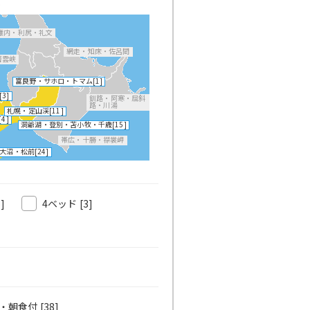
道
稚内・利尻・礼文
網走・知床・佐呂間
層雲峡
富良野・サホロ・トマム
[1]
[3]
釧路・阿寒・屈斜
路・川湯
札幌・定山渓
[11]
[4]
洞爺湖・登別・苫小牧・千歳
[15]
帯広・十勝・襟裳岬
大沼・松前
[24]
5]
4ベッド
[3]
・朝食付 [38]