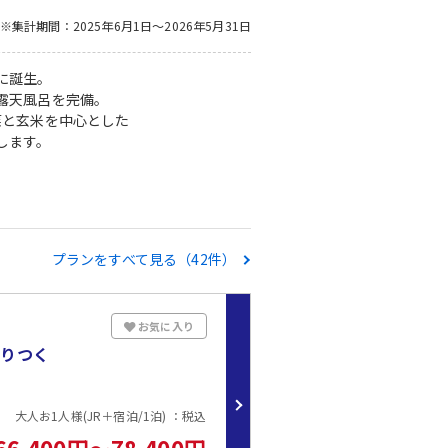
※集計期間：2025年6月1日～2026年5月31日
に誕生。
露天風呂を完備。
菜と玄米を中心とした
します。
プランをすべて見る（42件）
お気に入り
売りつく
大人お1人様(JR＋宿泊/1泊) ：税込