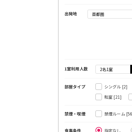
出発地
1室利用人数
シングル
[2]
部屋タイプ
和室
[21]
禁煙ルーム
[5
禁煙・喫煙
指定なし
食事条件