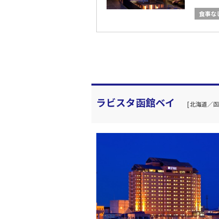
食事な
ラビスタ函館ベイ
[北海道／函