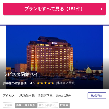
プランをすべて見る（151件）
ラビスタ函館ベイ
[北海道／函館]
お客様の総合評価 4.5
アクセス
JR函館本線 函館駅下車、徒歩約15分
施設詳細
大浴場
温泉
露天風呂
駅から徒歩5分
駐車場