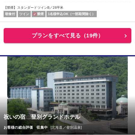
【禁煙】スタンダードツインB／28平米
朝食付
ツイン
禁煙
1名様申込OK（一部期間除く）
プランをすべて見る（19件）
祝いの宿 登別グランドホテル
お客様の総合評価 収集中
[北海道／登別温泉]