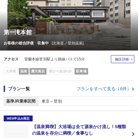
第一滝本館
お客様の総合評価 収集中
[北海道／登別温泉]
アクセス
室蘭本線登別駅より路線バスで15分
施設詳細
大浴場
温泉
露天風呂
駅から徒歩5分
駐車場
プラン一覧
プランをすべて見る（6件）
基準JR乗車区間
東京～登別
WEB申込み限定
【温泉満喫】大浴場は全て源泉かけ流し！5種類
の温泉を存分に満喫／食事なし