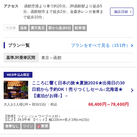
アクセス
函館空港より車で約20分。JR函館駅より徒歩5
分。函館朝市まで徒歩2分。金森赤レンガ倉庫ま
施設詳細
で徒歩10分。
大浴場
温泉
露天風呂
駅から徒歩5分
駐車場
プラン一覧
プランをすべて見る（151件）
基準JR乗車区間
東京～函館
WEB申込み限定
こころに響く日本の旅★夏旅2026★出発日の30
日前から予約OK！売りつくしセール♪北海道★
【連泊がお得♪】－
66,400円～78,400円
大人お1人様(JR＋宿泊/1泊) ：税込
【禁煙】ツイン（シャワーブース付）
【広さ】24.0平米 【ベッド】幅110cm×長さ195cm(2台)
食事なし
ツイン
禁煙