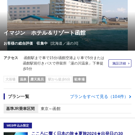
イマジン ホテル＆リゾート函館
お客様の総合評価 収集中
[北海道／湯の川]
アクセス
函館駅まで車で15分/函館空港より車で5分または
函館駅前行きバスで停留所「湯の川温泉」下車徒
施設詳細
歩5分
大浴場
温泉
露天風呂
駅から徒歩5分
駐車場
プラン一覧
プランをすべて見る（104件）
基準JR乗車区間
東京～函館
WEB申込み限定
こころに響く日本の旅★夏旅2026★出発日の30