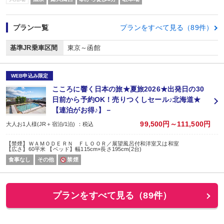
プラン一覧
プランをすべて見る（89件）
基準JR乗車区間
東京～函館
WEB申込み限定
こころに響く日本の旅★夏旅2026★出発日の30
日前から予約OK！売りつくしセール♪北海道★
【連泊がお得♪】－
99,500円～111,500円
大人お1人様(JR＋宿泊/1泊) ：税込
【禁煙】ＷＡＭＯＤＥＲＮ ＦＬＯＯＲ／展望風呂付和洋室又は和室
【広さ】60平米 【ベッド】幅115cm×長さ195cm(2台)
食事なし
その他
禁煙
プランをすべて見る（89件）