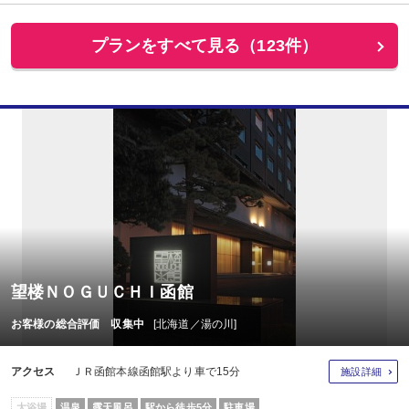
プランをすべて見る（123件）
望楼ＮＯＧＵＣＨＩ函館
お客様の総合評価 収集中
[北海道／湯の川]
アクセス
ＪＲ函館本線函館駅より車で15分
施設詳細
大浴場
温泉
露天風呂
駅から徒歩5分
駐車場