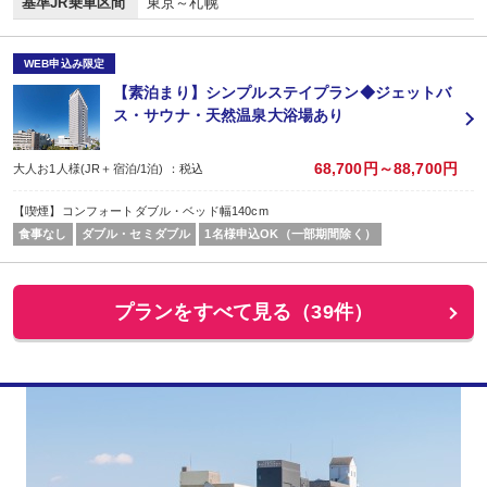
基準JR乗車区間
東京～札幌
WEB申込み限定
【素泊まり】シンプルステイプラン◆ジェットバ
ス・サウナ・天然温泉大浴場あり
68,700円～88,700円
大人お1人様(JR＋宿泊/1泊) ：税込
【喫煙】コンフォートダブル・ベッド幅140cm
食事なし
ダブル・セミダブル
1名様申込OK（一部期間除く）
プランをすべて見る（39件）