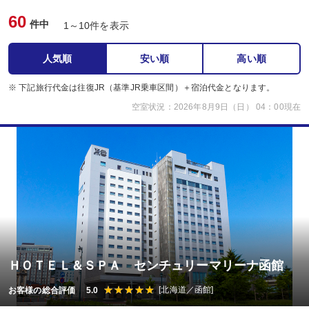
60
件中
1～10件を表示
人気順
安い順
高い順
※ 下記旅行代金は往復JR（基準JR乗車区間）＋宿泊代金となります。
空室状況：2026年8月9日（日） 04：00現在
ＨＯＴＥＬ＆ＳＰＡ センチュリーマリーナ函館
[北海道／函館]
お客様の総合評価 5.0