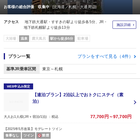
お客様の総合評価 収集中
[北海道／札幌・大通周辺]
アクセス
地下鉄大通駅・すすきの駅より徒歩各5分、JR・
施設詳細
地下鉄札幌駅より徒歩13分
大浴場
温泉
露天風呂
駅から徒歩5分
駐車場
プラン一覧
プランをすべて見る（4件）
基準JR乗車区間
東京～札幌
WEB申込み限定
【連泊プラン】2泊以上でおトクにステイ（素
泊）
77,700円～97,700円
大人お1人様(JR＋宿泊/1泊) ：税込
【2025年5月改装】モデレートツイン
食事なし
ツイン
禁煙