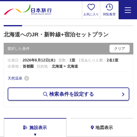
お気に入り
閲覧履歴
北海道へのJR・新幹線+宿泊セットプラン
選択した条件
クリア
出発日：
2026年8月12日(水)
室数：
1室
1室あたり人数：
2名1室
出発地：
首都圏
目的地：
北海道 > 北海道
天然温泉
検索条件を設定する
施設表示
地図表示