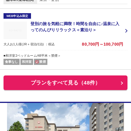
WEB申込み限定
登別の旅を気軽に満喫！時間を自由に♪温泉に入
ってのんびりリラックス＜素泊り＞
80,700円～100,700円
大人お1人様(JR＋宿泊/1泊) ：税込
■和洋室2ベッドルーム/48平米＜禁煙＞
食事なし
和洋室
禁煙
プランをすべて見る（48件）