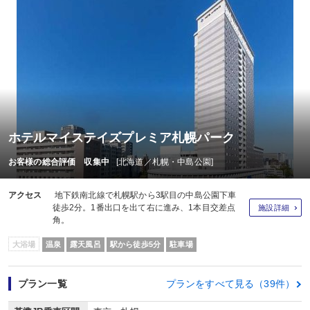
ホテルマイステイズプレミア札幌パーク
お客様の総合評価 収集中
[北海道／札幌・中島公園]
アクセス
地下鉄南北線で札幌駅から3駅目の中島公園下車
徒歩2分。1番出口を出て右に進み、1本目交差点
施設詳細
角。
大浴場
温泉
露天風呂
駅から徒歩5分
駐車場
プラン一覧
プランをすべて見る（39件）