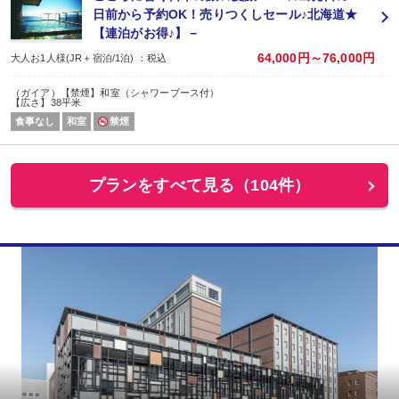
日前から予約OK！売りつくしセール♪北海道★
【連泊がお得♪】－
64,000円～76,000円
大人お1人様(JR＋宿泊/1泊) ：税込
（ガイア）【禁煙】和室（シャワーブース付）
【広さ】38平米
食事なし
和室
禁煙
プランをすべて見る（104件）