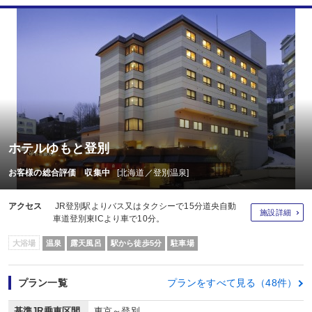
ホテルゆもと登別
お客様の総合評価 収集中
[北海道／登別温泉]
アクセス
JR登別駅よりバス又はタクシーで15分道央自動
施設詳細
車道登別東ICより車で10分。
大浴場
温泉
露天風呂
駅から徒歩5分
駐車場
プラン一覧
プランをすべて見る（48件）
基準JR乗車区間
東京～登別