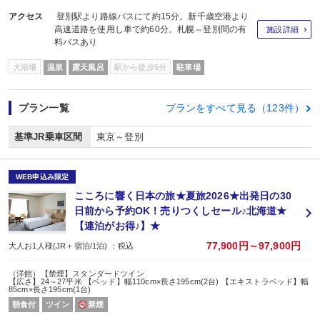
アクセス
登別駅より路線バスにて約15分。新千歳空港より
高速道路を使用し車で約60分。札幌⇔登別間の有
施設詳細
料バスあり
大浴場
温泉
露天風呂
駅から徒歩5分
駐車場
プラン一覧
プランをすべて見る（123件）
基準JR乗車区間
東京～登別
WEB申込み限定
こころに響く日本の旅★夏旅2026★出発日の30
日前から予約OK！売りつくしセール♪北海道★
【連泊がお得♪】★
77,900円～97,900円
大人お1人様(JR＋宿泊/1泊) ：税込
（洋館）【禁煙】スタンダードツイン
【広さ】24～27平米 【ベッド】幅110cm×長さ195cm(2台) 【エキストラベッド】幅
85cm×長さ195cm(1台)
朝食付
ツイン
禁煙