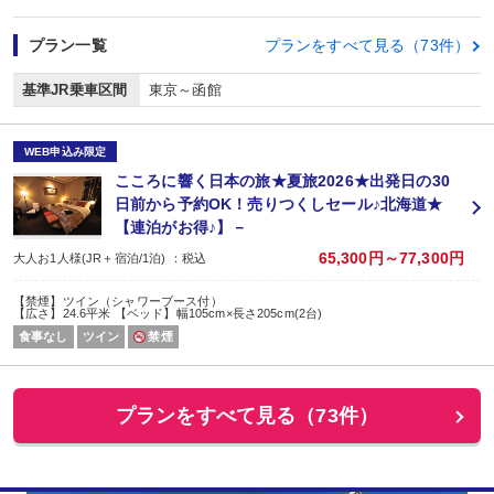
プラン一覧
プランをすべて見る（73件）
基準JR乗車区間
東京～函館
WEB申込み限定
こころに響く日本の旅★夏旅2026★出発日の30
日前から予約OK！売りつくしセール♪北海道★
【連泊がお得♪】－
65,300円～77,300円
大人お1人様(JR＋宿泊/1泊) ：税込
【禁煙】ツイン（シャワーブース付）
【広さ】24.6平米 【ベッド】幅105cm×長さ205cm(2台)
食事なし
ツイン
禁煙
プランをすべて見る（73件）