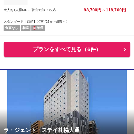
98,700円～118,700円
大人お1人様(JR＋宿泊/1泊) ：税込
スタンダード【西館】和室 (26㎡～/8畳～）
食事なし
和室
禁煙
プランをすべて見る（6件）
ラ・ジェント・ステイ札幌大通