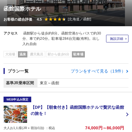
函館国際ホテル
[北海道／函館]
お客様の総合評価 4.5
アクセス
函館駅から徒歩約8分。函館空港からバスで約30
分、車で約20分。駐車場284台完備(有料)。出し
施設詳細
入れ自由
大浴場
温泉
露天風呂
駅から徒歩5分
駐車場
プラン一覧
プランをすべて見る（19件）
基準JR乗車区間
東京～函館
WEB申込み限定
【DP】【朝食付き】函館国際ホテルで贅沢な函館
の旅を！
74,000円～86,000円
大人お1人様(JR＋宿泊/1泊) ：税込