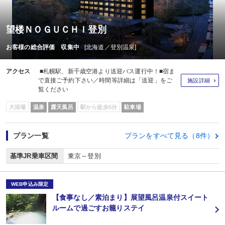
望楼ＮＯＧＵＣＨＩ登別
お客様の総合評価 収集中
[北海道／登別温泉]
アクセス
■札幌駅、新千歳空港より送迎バス運行中！■宿ま
で直接ご予約下さい／時間等詳細は「送迎」をご
施設詳細
覧ください
大浴場
温泉
露天風呂
駅から徒歩5分
駐車場
プラン一覧
プランをすべて見る（8件）
基準JR乗車区間
東京～登別
WEB申込み限定
【食事なし／素泊まり】展望風呂温泉付スイート
ルームで過ごすお籠りステイ