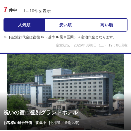
7
件中
1～10件を表示
人気順
安い順
高い順
※ 下記旅行代金は往復JR（基準JR乗車区間）＋宿泊代金となります。
空室状況：2026年8月8日（土） 19：00現在
祝いの宿 登別グランドホテル
お客様の総合評価 収集中
[北海道／登別温泉]