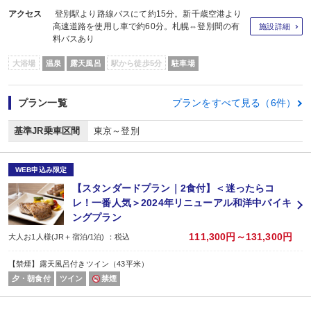
アクセス
登別駅より路線バスにて約15分。新千歳空港より
高速道路を使用し車で約60分。札幌⇔登別間の有
施設詳細
料バスあり
大浴場
温泉
露天風呂
駅から徒歩5分
駐車場
プラン一覧
プランをすべて見る（6件）
基準JR乗車区間
東京～登別
WEB申込み限定
【スタンダードプラン｜2食付】＜迷ったらコ
レ！一番人気＞2024年リニューアル和洋中バイキ
ングプラン
111,300円～131,300円
大人お1人様(JR＋宿泊/1泊) ：税込
【禁煙】露天風呂付きツイン（43平米）
夕・朝食付
ツイン
禁煙