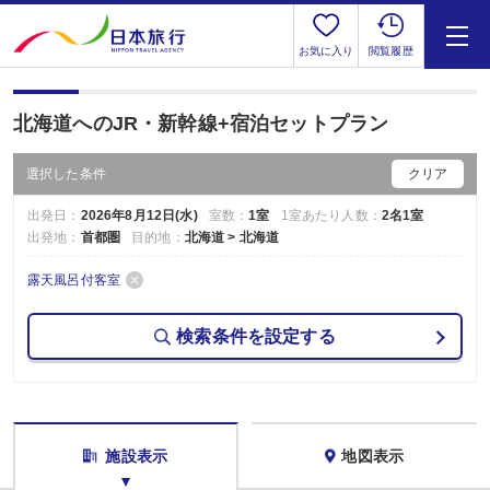
お気に入り
閲覧履歴
北海道へのJR・新幹線+宿泊セットプラン
選択した条件
クリア
出発日：
2026年8月12日(水)
室数：
1室
1室あたり人数：
2名1室
出発地：
首都圏
目的地：
北海道 > 北海道
露天風呂付客室
検索条件を設定する
施設表示
地図表示