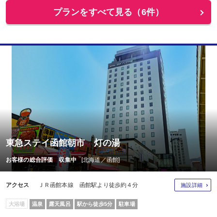
プランをすべて見る（6件）
東急ステイ函館朝市 灯の湯
お客様の総合評価 収集中
[北海道／函館]
アクセス
ＪＲ函館本線 函館駅より徒歩約４分
施設詳細
大浴場
温泉
露天風呂
駅から徒歩5分
駐車場