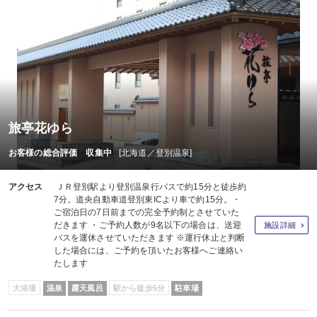
旅亭花ゆら
お客様の総合評価 収集中
[北海道／登別温泉]
アクセス
ＪＲ登別駅より登別温泉行バスで約15分と徒歩約
7分。道央自動車道登別東ICより車で約15分。・
ご宿泊日の7日前までの完全予約制とさせていた
だきます ・ご予約人数が9名以下の場合は、送迎
施設詳細
バスを運休させていただきます ※運行休止と判断
した場合には、ご予約を頂いたお客様へご連絡い
たします
大浴場
温泉
露天風呂
駅から徒歩5分
駐車場