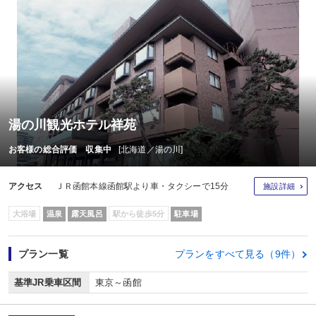
湯の川観光ホテル祥苑
お客様の総合評価 収集中
[北海道／湯の川]
アクセス
ＪＲ函館本線函館駅より車・タクシーで15分
施設詳細
大浴場
温泉
露天風呂
駅から徒歩5分
駐車場
プラン一覧
プランをすべて見る（9件）
基準JR乗車区間
東京～函館