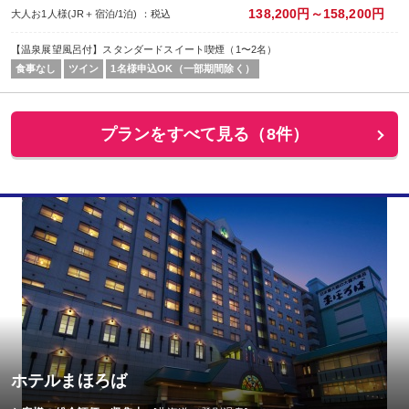
138,200円～158,200円
大人お1人様(JR＋宿泊/1泊) ：税込
【温泉展望風呂付】スタンダードスイート喫煙（1〜2名）
食事なし
ツイン
1名様申込OK（一部期間除く）
プランをすべて見る（8件）
ホテルまほろば