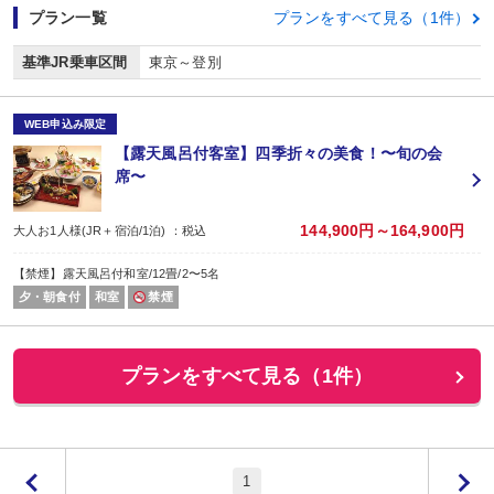
プラン一覧
プランをすべて見る（1件）
基準JR乗車区間
東京～登別
WEB申込み限定
【露天風呂付客室】四季折々の美食！〜旬の会
席〜
144,900円～164,900円
大人お1人様(JR＋宿泊/1泊) ：税込
【禁煙】露天風呂付和室/12畳/2〜5名
夕・朝食付
和室
禁煙
プランをすべて見る（1件）
1