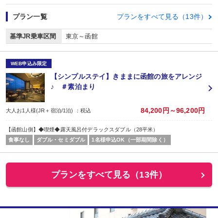
プラン一覧
プランをすべて見る（13件）
基準JR乗車区間
東京～函館
WEB申込み限定
【シンプルステイ】きままに函館の旅をアレンジ
♪ ＃素泊まり
84,200円～96,200円
大人お1人様(JR＋宿泊/1泊) ：税込
【函館山側】◆喫煙◆露天風呂付デラックスダブル（28平米）
食事なし
ダブル・セミダブル
1名様申込OK（一部期間除く）
プランをすべて見る（13件）