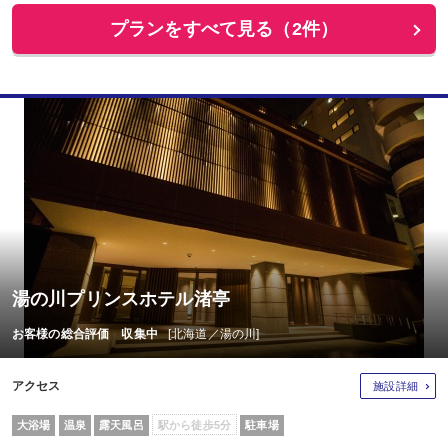
プランをすべて見る（2件）
湯の川プリンスホテル渚亭
お客様の総合評価 収集中
[北海道／湯の川]
アクセス
施設詳細
大浴場
温泉
露天風呂
駅から徒歩5分
駐車場