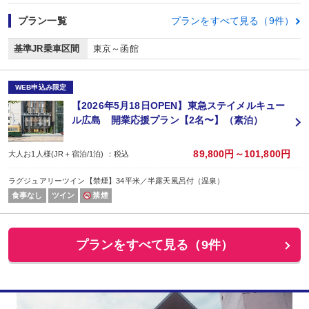
プラン一覧
プランをすべて見る（9件）
基準JR乗車区間
東京～函館
WEB申込み限定
【2026年5月18日OPEN】東急ステイメルキュー
ル広島 開業応援プラン【2名〜】（素泊）
89,800円～101,800円
大人お1人様(JR＋宿泊/1泊) ：税込
ラグジュアリーツイン【禁煙】34平米／半露天風呂付（温泉）
食事なし
ツイン
禁煙
プランをすべて見る（9件）