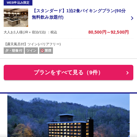
WEB申込み限定
【スタンダード】1泊2食バイキングプラン(90分
無料飲み放題付)
80,500円～92,500円
大人お1人様(JR＋宿泊/1泊) ：税込
【露天風呂付】ツイン(バリアフリー)
夕・朝食付
ツイン
禁煙
プランをすべて見る（9件）