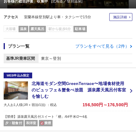
お客様の総合評価 収集中
[北海道／登別温泉]
アクセス
室蘭本線登別駅より車・タクシーで15分
施設詳細
大浴場
温泉
露天風呂
駅から徒歩5分
駐車場
プラン一覧
プランをすべて見る（2件）
基準JR乗車区間
東京～登別
WEB申込み限定
北海道モダン空間GreenTerrace〜地場食材使用
のビュッフェ＆蟹食べ放題 源泉露天風呂付客室
を愉しむ
156,500円～176,500円
大人お1人様(JR＋宿泊/1泊) ：税込
【禁煙】源泉露天風呂付スイート「楢」/64平米/2〜4名
夕・朝食付
和洋室
禁煙