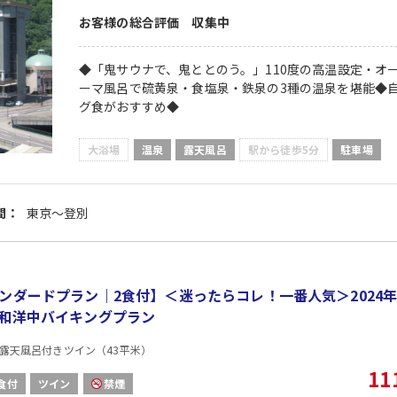
お客様の総合評価 収集中
◆「鬼サウナで、鬼ととのう。」110度の高温設定・オ
ーマ風呂で硫黄泉・食塩泉・鉄泉の3種の温泉を堪能◆
グ食がおすすめ◆
大浴場
温泉
露天風呂
駅から徒歩5分
駐車場
間：
東京～登別
ンダードプラン｜2食付】＜迷ったらコレ！一番人気＞2024
和洋中バイキングプラン
露天風呂付きツイン（43平米）
11
食付
ツイン
禁煙