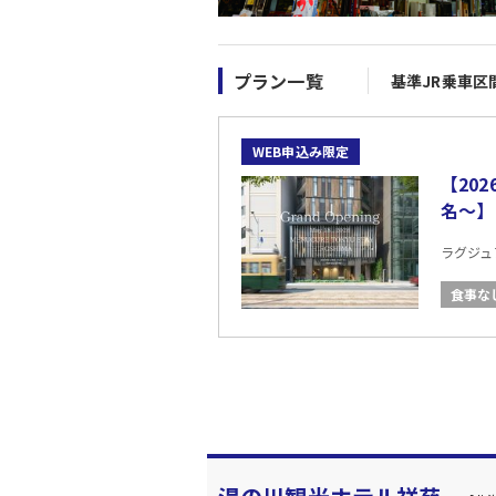
プラン一覧
基準JR乗車区
WEB申込み限定
【20
名〜】
ラグジュ
食事な