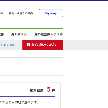
手順
変更・取消のご案内
マイページ
空券
海外ホテル
海外航空券＋ホテル
必ずお読みください
よくある質問
5
検索結果:
件
クすると目的地が選べます。