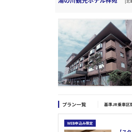
湯の川観光ホテル祥苑
[北
プラン一覧
基準JR乗車区
WEB申込み限定
【スタ