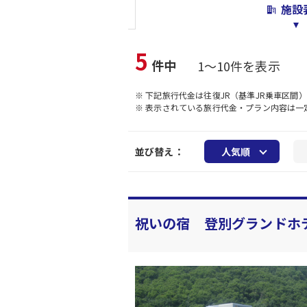
施設
5
件中
1～10件を表示
※ 下記旅行代金は往復JR（基準JR乗車区間
※ 表示されている旅行代金・プラン内容は
並び替え：
人気順
祝いの宿 登別グランドホ