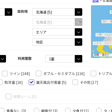
全国
>
北海
目的地
旭川・
小樽・キロロ
ニセコ・ルスツ
函館・湯の川・
利用室数
ツイン
[148]
ダブル・セミダブル
[116]
トリプ
和洋室
[16]
露天風呂付客室
[5]
その他
[17]
]
喫煙ルーム
[0]
食事なし [3]
朝食付 [3]
夕食付 [1]
夕・朝