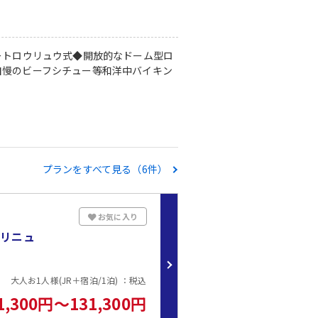
ートロウリュウ式◆開放的なドーム型ロ
自慢のビーフシチュー等和洋中バイキン
プランをすべて見る（6件）
お気に入り
年リニュ
大人お1人様(JR＋宿泊/1泊) ：税込
1,300円～131,300円