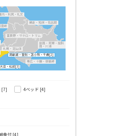
道
稚内・利尻・礼文
網走・知床・佐呂間
層雲峡
富良野・サホロ・トマム
釧路・阿寒・屈斜
路・川湯
札幌・定山渓
洞爺湖・登別・苫小牧・千歳
[2]
帯広・十勝・襟裳岬
大沼・松前
[3]
ル
[7]
4ベッド
[4]
食付 [4]