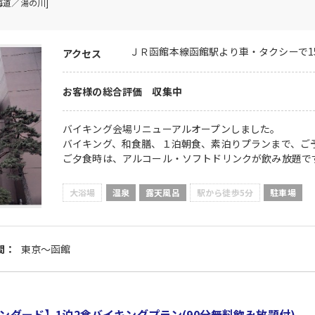
海道／湯の川]
ＪＲ函館本線函館駅より車・タクシーで1
アクセス
お客様の総合評価 収集中
バイキング会場リニューアルオープンしました。
バイキング、和食膳、１泊朝食、素泊りプランまで、ご
ご夕食時は、アルコール・ソフトドリンクが飲み放題で
大浴場
温泉
露天風呂
駅から徒歩5分
駐車場
間：
東京～函館
ンダード】1泊2食バイキングプラン(90分無料飲み放題付)