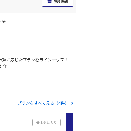
施設詳細
5分
予算に応じたプランをラインナップ！
す☆
プランをすべて見る（4件）
お気に入り