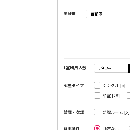
出発地
1室利用人数
シングル
[5]
部屋タイプ
和室
[28]
禁煙ルーム
[5
禁煙・喫煙
指定なし
食事条件