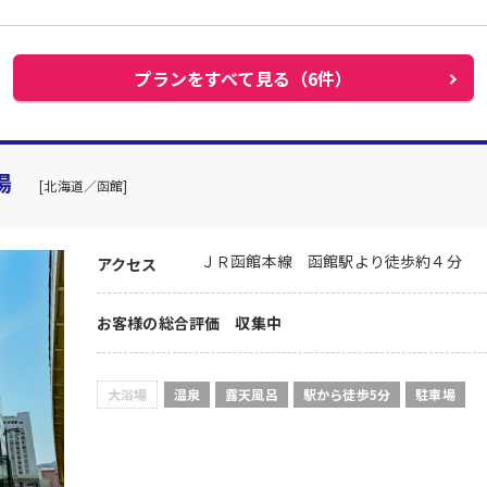
プランをすべて見る（6件）
湯
[北海道／函館]
ＪＲ函館本線 函館駅より徒歩約４分
アクセス
お客様の総合評価 収集中
大浴場
温泉
露天風呂
駅から徒歩5分
駐車場