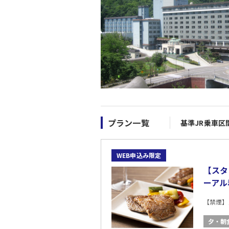
プラン一覧
基準JR乗車区
WEB申込み限定
【スタ
ーアル
【禁煙】
夕・朝