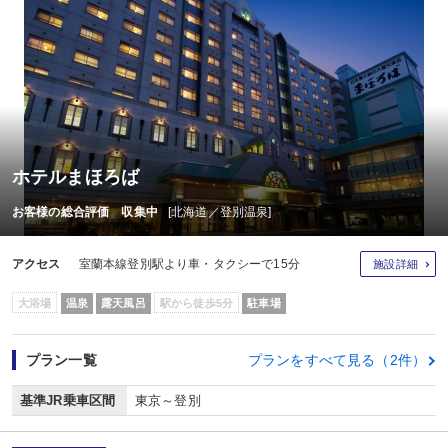
ホテルまほろば
お客様の総合評価 収集中
[北海道／登別温泉]
アクセス
室蘭本線登別駅より車・タクシーで15分
施設詳細
大浴場
温泉
露天風呂
駅から徒歩5分
駐車場
プラン一覧
プランをすべて見る（2件）
基準JR乗車区間
東京～登別