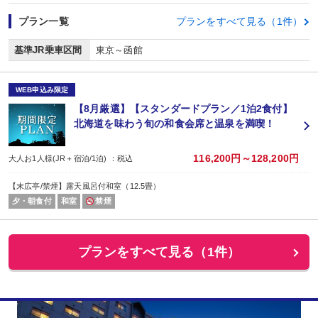
プラン一覧
プランをすべて見る（1件）
基準JR乗車区間
東京～函館
WEB申込み限定
【8月厳選】【スタンダードプラン／1泊2食付】
北海道を味わう旬の和食会席と温泉を満喫！
116,200円～128,200円
大人お1人様(JR＋宿泊/1泊) ：税込
【末広亭/禁煙】露天風呂付和室（12.5畳）
夕・朝食付
和室
禁煙
プランをすべて見る（1件）