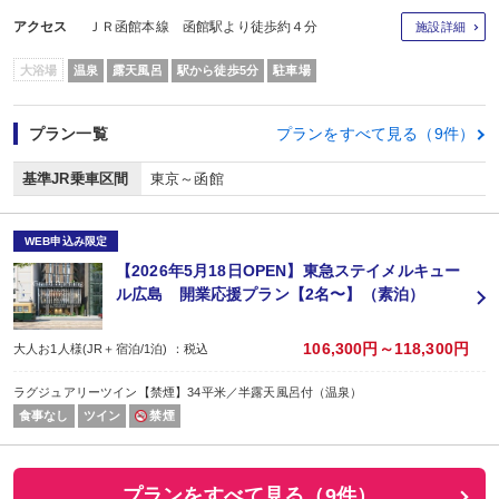
アクセス
ＪＲ函館本線 函館駅より徒歩約４分
施設詳細
大浴場
温泉
露天風呂
駅から徒歩5分
駐車場
プラン一覧
プランをすべて見る（9件）
基準JR乗車区間
東京～函館
WEB申込み限定
【2026年5月18日OPEN】東急ステイメルキュー
ル広島 開業応援プラン【2名〜】（素泊）
106,300円～118,300円
大人お1人様(JR＋宿泊/1泊) ：税込
ラグジュアリーツイン【禁煙】34平米／半露天風呂付（温泉）
食事なし
ツイン
禁煙
プランをすべて見る（9件）