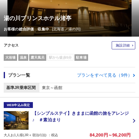
湯の川プリンスホテル渚亭
お客様の総合評価 収集中
[北海道／湯の川]
アクセス
施設詳細
大浴場
温泉
露天風呂
駅から徒歩5分
駐車場
プラン一覧
プランをすべて見る（9件）
基準JR乗車区間
東京～函館
WEB申込み限定
【シンプルステイ】きままに函館の旅をアレンジ
♪ ＃素泊まり
84,200円～96,200円
大人お1人様(JR＋宿泊/1泊) ：税込