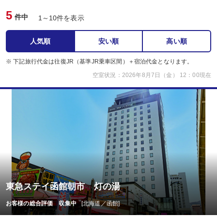
5
件中
1～10件を表示
人気順
安い順
高い順
※ 下記旅行代金は往復JR（基準JR乗車区間）＋宿泊代金となります。
空室状況：2026年8月7日（金） 12：00現在
東急ステイ函館朝市 灯の湯
お客様の総合評価 収集中
[北海道／函館]