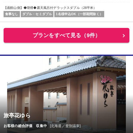
【函館山側】◆喫煙◆露天風呂付デラックスダブル（28平米）
食事なし
ダブル・セミダブル
1名様申込OK（一部期間除く）
プランをすべて見る（9件）
旅亭花ゆら
お客様の総合評価 収集中
[北海道／登別温泉]