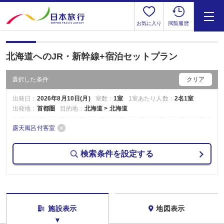
お気に入り
閲覧履歴
北海道へのJR・新幹線+宿泊セットプラン
選択した条件
クリア
出発日：
2026年8月10日(月)
室数：
1室
1室あたり人数：
2名1室
出発地：
首都圏
目的地：
北海道 > 北海道
露天風呂付客室
検索条件を設定する
施設表示
地図表示