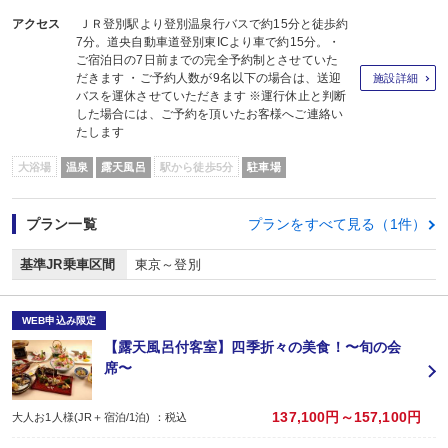
アクセス
ＪＲ登別駅より登別温泉行バスで約15分と徒歩約
7分。道央自動車道登別東ICより車で約15分。・
ご宿泊日の7日前までの完全予約制とさせていた
だきます ・ご予約人数が9名以下の場合は、送迎
施設詳細
バスを運休させていただきます ※運行休止と判断
した場合には、ご予約を頂いたお客様へご連絡い
たします
大浴場
温泉
露天風呂
駅から徒歩5分
駐車場
プラン一覧
プランをすべて見る（1件）
基準JR乗車区間
東京～登別
WEB申込み限定
【露天風呂付客室】四季折々の美食！〜旬の会
席〜
137,100円～157,100円
大人お1人様(JR＋宿泊/1泊) ：税込