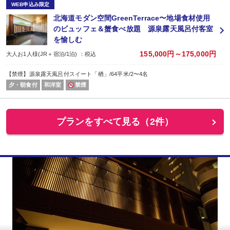
WEB申込み限定
北海道モダン空間GreenTerrace〜地場食材使用
のビュッフェ＆蟹食べ放題 源泉露天風呂付客室
を愉しむ
155,000円～175,000円
大人お1人様(JR＋宿泊/1泊) ：税込
【禁煙】源泉露天風呂付スイート「楢」/64平米/2〜4名
夕・朝食付
和洋室
禁煙
プランをすべて見る（2件）