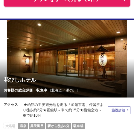
花びしホテル
お客様の総合評価 収集中
[北海道／湯の川]
アクセス
★函館の主要観光地を走る「函館市電」停留所よ
り徒歩約2分★函館駅～車で約15分★函館空港～
施設詳細
車で約10分
大浴場
温泉
露天風呂
駅から徒歩5分
駐車場