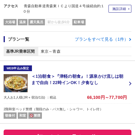
アクセス
青森自動車道青森東ＩＣより国道４号線経由約１
施設詳細
０分
大浴場
温泉
露天風呂
駅から徒歩5分
駐車場
プラン一覧
プランをすべて見る（1件）
基準JR乗車区間
東京～青森
WEB申込み限定
＜1泊朝食＞『津軽の朝食』！源泉かけ流しは朝
まで自由！22時インOK！夕食なし
66,100円～77,700円
大人お1人様(JR＋宿泊/1泊) ：税込
2階和室ベッド禁煙（階段のみ・バス無し・シャワー、トイレ付）
朝食付
和室
禁煙