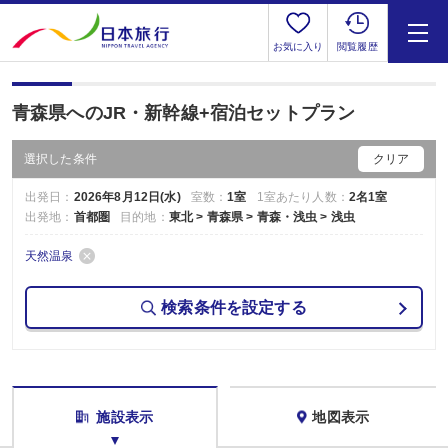
お気に入り
閲覧履歴
青森県へのJR・新幹線+宿泊セットプラン
選択した条件
クリア
出発日：
2026年8月12日(水)
室数：
1室
1室あたり人数：
2名1室
出発地：
首都圏
目的地：
東北 > 青森県 > 青森・浅虫 > 浅虫
天然温泉
検索条件を設定する
施設表示
地図表示