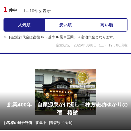
1
件中
1～10件を表示
人気順
安い順
高い順
※ 下記旅行代金は往復JR（基準JR乗車区間）＋宿泊代金となります。
空室状況：2026年8月8日（土） 19：00現在
創業400年 自家源泉かけ流し 棟方志功ゆかりの
宿 椿館
お客様の総合評価 収集中
[青森県／浅虫]