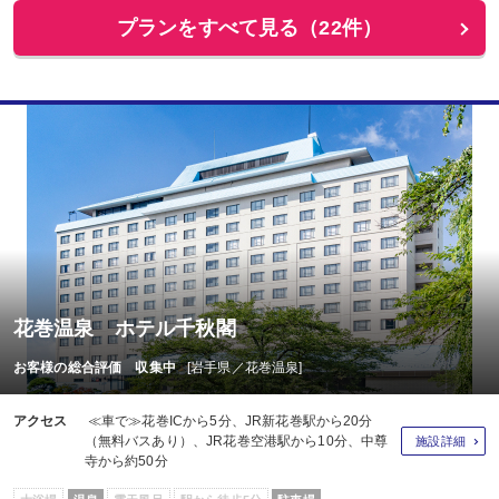
プランをすべて見る（22件）
花巻温泉 ホテル千秋閣
お客様の総合評価 収集中
[岩手県／花巻温泉]
アクセス
≪車で≫花巻ICから5分、JR新花巻駅から20分
（無料バスあり）、JR花巻空港駅から10分、中尊
施設詳細
寺から約50分