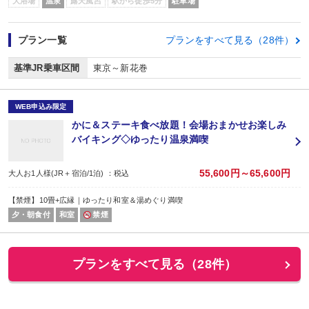
大浴場
温泉
露天風呂
駅から徒歩5分
駐車場
プラン一覧
プランをすべて見る（28件）
基準JR乗車区間
東京～新花巻
WEB申込み限定
かに＆ステーキ食べ放題！会場おまかせお楽しみ
バイキング◇ゆったり温泉満喫
55,600円～65,600円
大人お1人様(JR＋宿泊/1泊) ：税込
【禁煙】10畳+広縁｜ゆったり和室＆湯めぐり満喫
夕・朝食付
和室
禁煙
プランをすべて見る（28件）