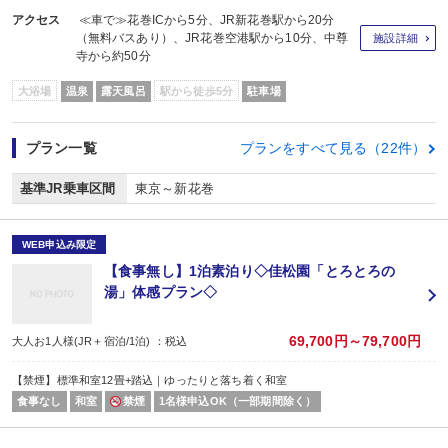
アクセス
≪車で≫花巻ICから5分、JR新花巻駅から20分
（無料バスあり）、JR花巻空港駅から10分、中尊
施設詳細
寺から約50分
大浴場
温泉
露天風呂
駅から徒歩5分
駐車場
プラン一覧
プランをすべて見る（22件）
基準JR乗車区間
東京～新花巻
WEB申込み限定
【食事無し】1泊素泊り◇佳松園「とろとろの
湯」体感プラン◇
69,700円～79,700円
大人お1人様(JR＋宿泊/1泊) ：税込
【禁煙】標準和室12畳+踏込｜ゆったりと落ち着く和室
食事なし
和室
禁煙
1名様申込OK（一部期間除く）