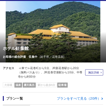
ホテル紅葉館
お客様の総合評価 収集中
[岩手県／花巻温泉]
アクセス
≪車で≫花巻ICから5分、JR新花巻駅から20分
（無料バスあり）、JR花巻空港駅から10分、中尊
施設詳細
寺から約50分
大浴場
温泉
露天風呂
駅から徒歩5分
駐車場
プラン一覧
プランをすべて見る（20件）