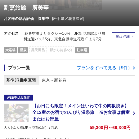
割烹旅館 廣美亭
お客様の総合評価 収集中
[岩手県／花巻温泉]
アクセス
花巻空港よりタクシー10分、JR新花巻駅より無
施設詳細
料送迎バス25分、東北自動車道花巻ICより7分
大浴場
温泉
露天風呂
駅から徒歩5分
駐車場
プラン一覧
プランをすべて見る（9件）
基準JR乗車区間
東京～新花巻
WEB申込み限定
【お日にち限定！メインはいわて牛の陶板焼き】
全12室のお宿でのんびり温泉旅 ※お食事は個室
またはお部屋
59,300円～69,300円
大人お1人様(JR＋宿泊/1泊) ：税込