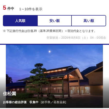
5
件中
1～10件を表示
人気順
安い順
高い順
※ 下記旅行代金は往復JR（基準JR乗車区間）＋宿泊代金となります。
空室状況：2026年8月8日（土） 04：00現在
佳松園
お客様の総合評価 収集中
[岩手県／花巻温泉]