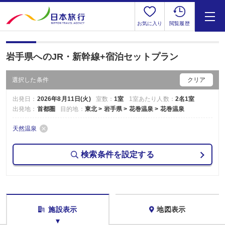
お気に入り
閲覧履歴
岩手県へのJR・新幹線+宿泊セットプラン
選択した条件
クリア
出発日：
2026年8月11日(火)
室数：
1室
1室あたり人数：
2名1室
出発地：
首都圏
目的地：
東北 > 岩手県 > 花巻温泉 > 花巻温泉
天然温泉
検索条件を設定する
施設表示
地図表示