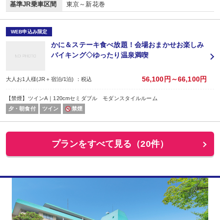
基準JR乗車区間
東京～新花巻
WEB申込み限定
かに＆ステーキ食べ放題！会場おまかせお楽しみ
バイキング◇ゆったり温泉満喫
56,100円～66,100円
大人お1人様(JR＋宿泊/1泊) ：税込
【禁煙】ツインA｜120cmセミダブル モダンスタイルルーム
夕・朝食付
ツイン
禁煙
プランをすべて見る（20件）