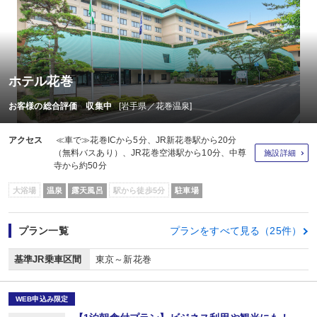
ホテル花巻
お客様の総合評価 収集中
[岩手県／花巻温泉]
アクセス
≪車で≫花巻ICから5分、JR新花巻駅から20分
（無料バスあり）、JR花巻空港駅から10分、中尊
施設詳細
寺から約50分
大浴場
温泉
露天風呂
駅から徒歩5分
駐車場
プラン一覧
プランをすべて見る（25件）
基準JR乗車区間
東京～新花巻
WEB申込み限定