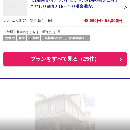
【1泊朝食付プラン】ビジネス利用や観光にも！
こだわり朝食とゆったり温泉満喫♪
48,000円～58,000円
大人お1人様(JR＋宿泊/1泊) ：税込
【禁煙】和室おまかせ｜10畳または8畳
朝食付
和室
禁煙
1名様申込OK（一部期間除く）
プランをすべて見る（25件）