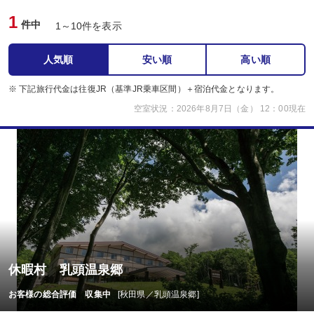
1
件中
1～10件を表示
人気順
安い順
高い順
※ 下記旅行代金は往復JR（基準JR乗車区間）＋宿泊代金となります。
空室状況：2026年8月7日（金） 12：00現在
休暇村 乳頭温泉郷
お客様の総合評価 収集中
[秋田県／乳頭温泉郷]