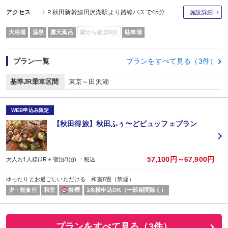
アクセス
ＪＲ秋田新幹線田沢湖駅より路線バスで45分
施設詳細
大浴場
温泉
露天風呂
駅から徒歩5分
駐車場
プラン一覧
プランをすべて見る（3件）
基準JR乗車区間
東京～田沢湖
WEB申込み限定
【秋田得旅】秋田ふぅ〜どビュッフェプラン
57,100円～67,900円
大人お1人様(JR＋宿泊/1泊) ：税込
ゆったりとお過ごしいただける 和室8畳（禁煙）
夕・朝食付
和室
禁煙
1名様申込OK（一部期間除く）
プランをすべて見る（3件）