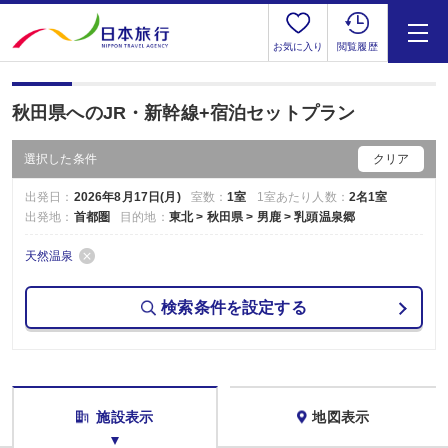
お気に入り
閲覧履歴
秋田県へのJR・新幹線+宿泊セットプラン
選択した条件
クリア
出発日：
2026年8月17日(月)
室数：
1室
1室あたり人数：
2名1室
出発地：
首都圏
目的地：
東北 > 秋田県 > 男鹿 > 乳頭温泉郷
天然温泉
検索条件を設定する
施設表示
地図表示