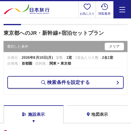
お気に入り
閲覧履歴
東京都へのJR・新幹線+宿泊セットプラン
選択した条件
クリア
出発日：
2026年8月10日(月)
室数：
1室
1室あたり人数：
2名1室
出発地：
首都圏
目的地：
関東 > 東京都
検索条件を設定する
施設表示
地図表示