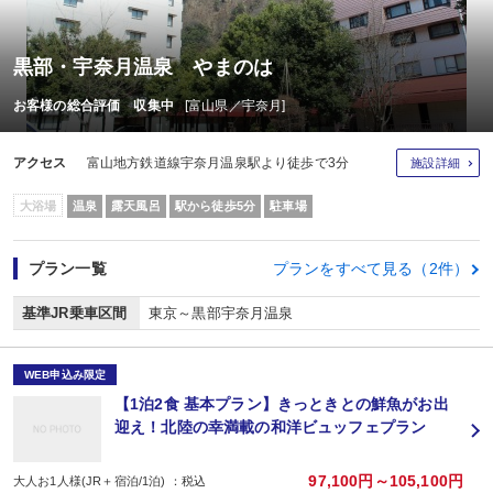
黒部・宇奈月温泉 やまのは
お客様の総合評価 収集中
[富山県／宇奈月]
アクセス
富山地方鉄道線宇奈月温泉駅より徒歩で3分
施設詳細
大浴場
温泉
露天風呂
駅から徒歩5分
駐車場
プラン一覧
プランをすべて見る（2件）
基準JR乗車区間
東京～黒部宇奈月温泉
WEB申込み限定
【1泊2食 基本プラン】きっときとの鮮魚がお出
迎え！北陸の幸満載の和洋ビュッフェプラン
97,100円～105,100円
大人お1人様(JR＋宿泊/1泊) ：税込