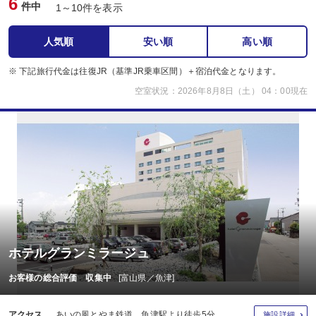
6
件中
1～10件を表示
人気順
安い順
高い順
※ 下記旅行代金は往復JR（基準JR乗車区間）＋宿泊代金となります。
空室状況：2026年8月8日（土） 04：00現在
ホテルグランミラージュ
お客様の総合評価 収集中
[富山県／魚津]
アクセス
あいの風とやま鉄道 魚津駅より徒歩5分
施設詳細