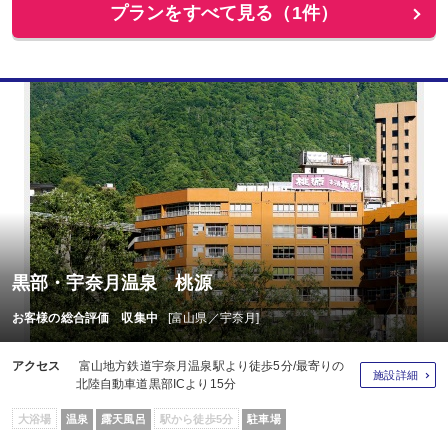
プランをすべて見る（1件）
黒部・宇奈月温泉 桃源
お客様の総合評価 収集中
[富山県／宇奈月]
アクセス
富山地方鉄道宇奈月温泉駅より徒歩5分/最寄りの
施設詳細
北陸自動車道黒部ICより15分
大浴場
温泉
露天風呂
駅から徒歩5分
駐車場