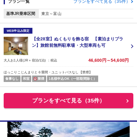
プラン一覧
プランをすべて見る（35件）
基準JR乗車区間
東京～富山
WEB申込み限定
【全28室】ぬくもりを飾る宿 【素泊まりプラ
ン】旅館前無料駐車場・大型車両も可
46,600円～54,600円
大人お1人様(JR＋宿泊/1泊) ：税込
ほっこりこじんまりと６畳間・ユニットバスなし【禁煙】
食事なし
和室
禁煙
1名様申込OK（一部期間除く）
プランをすべて見る（35件）