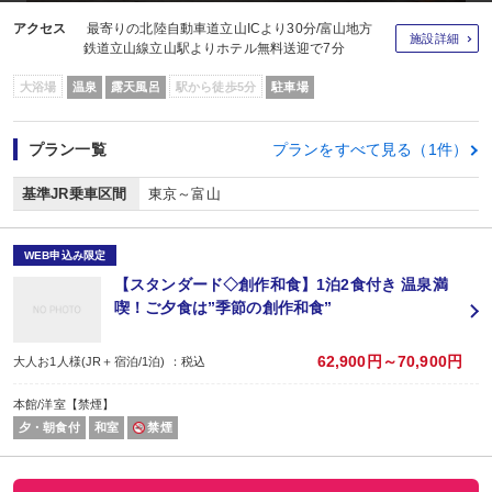
アクセス
最寄りの北陸自動車道立山ICより30分/富山地方
施設詳細
鉄道立山線立山駅よりホテル無料送迎で7分
大浴場
温泉
露天風呂
駅から徒歩5分
駐車場
プラン一覧
プランをすべて見る（1件）
基準JR乗車区間
東京～富山
WEB申込み限定
【スタンダード◇創作和食】1泊2食付き 温泉満
喫！ご夕食は”季節の創作和食”
62,900円～70,900円
大人お1人様(JR＋宿泊/1泊) ：税込
本館/洋室【禁煙】
夕・朝食付
和室
禁煙