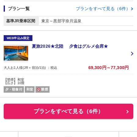
プラン一覧
プランをすべて見る（6件）
基準JR乗車区間
東京～黒部宇奈月温泉
WEB申込み限定
夏旅2026★北陸 夕食はグルメ会席★
69,300円～77,300円
大人お1人様(JR＋宿泊/1泊) ：税込
【禁煙】和室
【広さ】10畳
夕・朝食付
和室
禁煙
プランをすべて見る（6件）