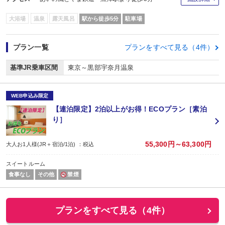
大浴場
温泉
露天風呂
駅から徒歩5分
駐車場
プラン一覧
プランをすべて見る（4件）
基準JR乗車区間
東京～黒部宇奈月温泉
WEB申込み限定
【連泊限定】2泊以上がお得！ECOプラン［素泊
り］
55,300円～63,300円
大人お1人様(JR＋宿泊/1泊) ：税込
スイートルーム
食事なし
その他
禁煙
プランをすべて見る（4件）