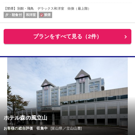
【禁煙】別館・飛鳥 デラックス和洋室 街側（最上階）
夕・朝食付
和洋室
禁煙
プランをすべて見る（2件）
ホテル森の風立山
お客様の総合評価 収集中
[富山県／立山山麓]