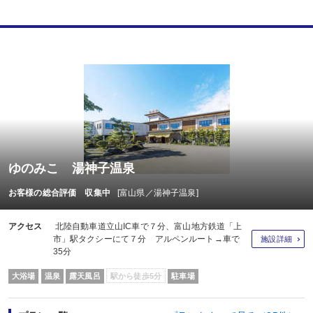
ゆのみこ 湯神子温泉
お客様の総合評価 収集中
[富山県／湯神子温泉]
アクセス
北陸自動車道立山IC車で７分、富山地方鉄道「上
市」駅タクシーにて７分 アルペンルート→車で
施設詳細
35分
大浴場
温泉
露天風呂
駅から徒歩5分
駐車場