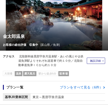
金太郎温泉
お客様の総合評価 収集中
[富山県／魚津]
アクセス
北陸新幹線黒部宇奈月温泉駅・あいの風とやま鉄
道魚津駅よりそれぞれ送迎車で約１０分／北陸自
施設詳細
動車道魚津ＩＣから約１０分
大浴場
温泉
露天風呂
駅から徒歩5分
駐車場
プラン一覧
プランをすべて見る（6件）
基準JR乗車区間
東京～黒部宇奈月温泉