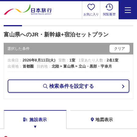
お気に入り
閲覧履歴
富山県へのJR・新幹線+宿泊セットプラン
選択した条件
クリア
出発日：
2026年8月11日(火)
室数：
1室
1室あたり人数：
2名1室
出発地：
首都圏
目的地：
北陸 > 富山県 > 立山・黒部・宇奈月
検索条件を設定する
施設表示
地図表示