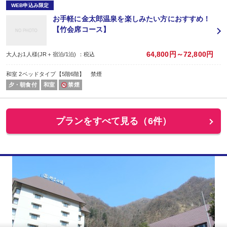
WEB申込み限定
お手軽に金太郎温泉を楽しみたい方におすすめ！
【竹会席コース】
64,800円～72,800円
大人お1人様(JR＋宿泊/1泊) ：税込
和室 2ベッドタイプ【5階6階】 禁煙
夕・朝食付
和室
禁煙
プランをすべて見る（6件）