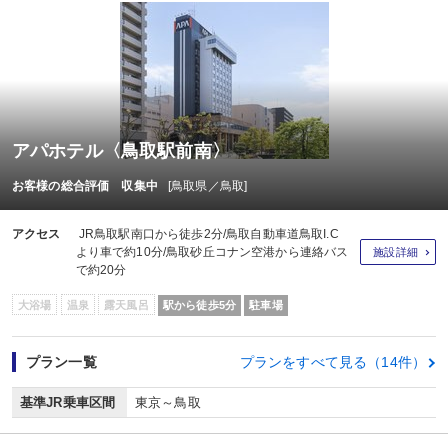
アパホテル〈鳥取駅前南〉
お客様の総合評価 収集中
[鳥取県／鳥取]
アクセス
JR鳥取駅南口から徒歩2分/鳥取自動車道鳥取I.C
より車で約10分/鳥取砂丘コナン空港から連絡バス
施設詳細
で約20分
大浴場
温泉
露天風呂
駅から徒歩5分
駐車場
プラン一覧
プランをすべて見る（14件）
基準JR乗車区間
東京～鳥取