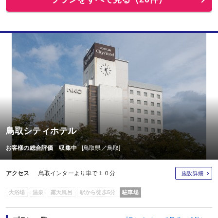
鳥取シティホテル
お客様の総合評価 収集中
[鳥取県／鳥取]
アクセス
鳥取インターより車で１０分
施設詳細
大浴場
温泉
露天風呂
駅から徒歩5分
駐車場