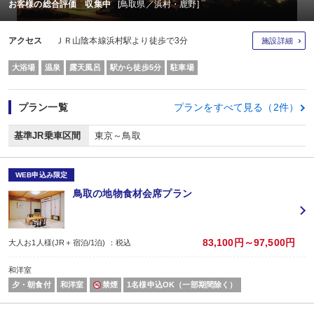
お客様の総合評価 収集中
[鳥取県／浜村・鹿野]
アクセス
ＪＲ山陰本線浜村駅より徒歩で3分
施設詳細
大浴場
温泉
露天風呂
駅から徒歩5分
駐車場
プラン一覧
プランをすべて見る（2件）
基準JR乗車区間
東京～鳥取
WEB申込み限定
鳥取の地物食材会席プラン
83,100円～97,500円
大人お1人様(JR＋宿泊/1泊) ：税込
和洋室
夕・朝食付
和洋室
禁煙
1名様申込OK（一部期間除く）