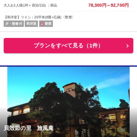
78,300円～92,700円
大人お1人様(JR＋宿泊/1泊) ：税込
【和洋室】ツイン：20平米(8畳+広縁)〈禁煙〉
夕・朝食付
和洋室
禁煙
プランをすべて見る（1件）
貝殻節の里 旅風庵