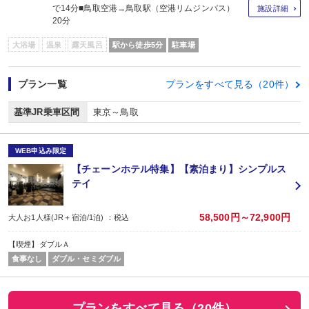
で14分■鳥取空港→鳥取駅（空港リムジンバス）
施設詳細
20分
大浴場
温泉
露天風呂
駅から徒歩5分
駐車場
プラン一覧
プランをすべて見る（20件）
基準JR乗車区間
東京～鳥取
WEB申込み限定
【チェーンホテル特集】【素泊まり】シンプルス
テイ
58,500円～72,900円
大人お1人様(JR＋宿泊/1泊) ：税込
【喫煙】ダブルＡ
食事なし
ダブル・セミダブル
プランをすべて見る（20件）