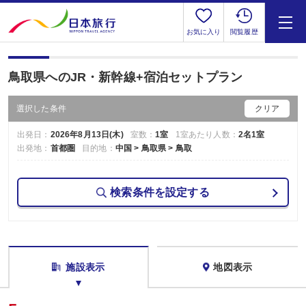
お気に入り
閲覧履歴
鳥取県へのJR・新幹線+宿泊セットプラン
選択した条件
クリア
出発日：
2026年8月13日(木)
室数：
1室
1室あたり人数：
2名1室
出発地：
首都圏
目的地：
中国 > 鳥取県 > 鳥取
検索条件を設定する
施設表示
地図表示