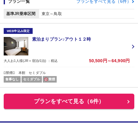
プラン一覧
プランをすべて見る（6件）
基準JR乗車区間
東京～鳥取
WEB申込み限定
素泊まりプラン♪アウト１２時
50,500円～64,900円
大人お1人様(JR＋宿泊/1泊) ：税込
□禁煙□ 本館 セミダブル
食事なし
セミダブル
禁煙
プランをすべて見る（6件）