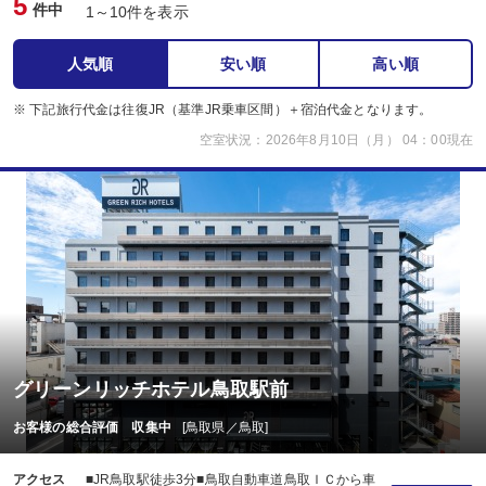
5
件中
1～10件を表示
人気順
安い順
高い順
※ 下記旅行代金は往復JR（基準JR乗車区間）＋宿泊代金となります。
空室状況：2026年8月10日（月） 04：00現在
グリーンリッチホテル鳥取駅前
お客様の総合評価 収集中
[鳥取県／鳥取]
アクセス
■JR鳥取駅徒歩3分■鳥取自動車道鳥取ＩＣから車