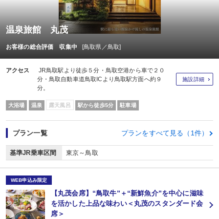
温泉旅館 丸茂
お客様の総合評価 収集中
[鳥取県／鳥取]
アクセス
JR鳥取駅より徒歩５分・鳥取空港から車で２０
分・鳥取自動車道鳥取ICより鳥取駅方面へ約９
施設詳細
分。
大浴場
温泉
露天風呂
駅から徒歩5分
駐車場
プラン一覧
プランをすべて見る（1件）
基準JR乗車区間
東京～鳥取
WEB申込み限定
【丸茂会席】“鳥取牛”＋“新鮮魚介”を中心に滋味
を活かした上品な味わい＜丸茂のスタンダード会
席＞