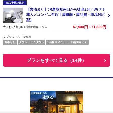
WEB申込み限定
【素泊まり】JR鳥取駅南口から徒歩2分／Wi-Fi6
導入／コンビニ至近【高機能・高品質・環境対応
型】
57,400円～71,800円
大人お1人様(JR＋宿泊/1泊) ：税込
ダブルルーム 喫煙可
食事なし
ダブル・セミダブル
1名様申込OK（一部期間除く）
プランをすべて見る（14件）