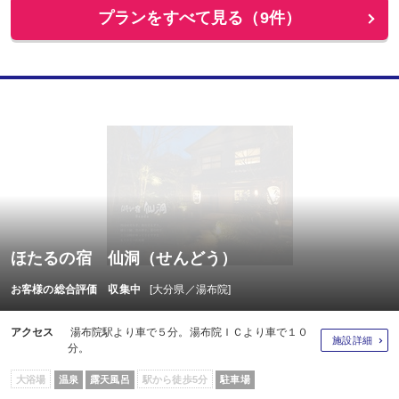
プランをすべて見る（9件）
ほたるの宿 仙洞（せんどう）
お客様の総合評価 収集中
[大分県／湯布院]
アクセス
湯布院駅より車で５分。湯布院ＩＣより車で１０
施設詳細
分。
大浴場
温泉
露天風呂
駅から徒歩5分
駐車場