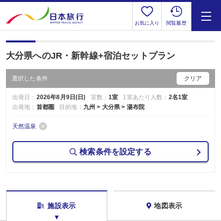
お気に入り
閲覧履歴
大分県へのJR・新幹線+宿泊セットプラン
選択した条件
クリア
出発日：
2026年8月9日(日)
室数：
1室
1室あたり人数：
2名1室
出発地：
首都圏
目的地：
九州 > 大分県 > 湯布院
天然温泉
検索条件を設定する
施設表示
地図表示