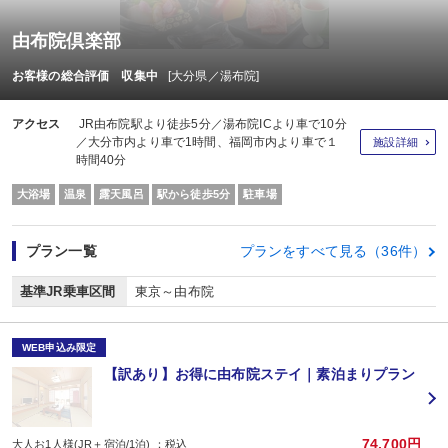
由布院倶楽部
お客様の総合評価 収集中
[大分県／湯布院]
アクセス
JR由布院駅より徒歩5分／湯布院ICより車で10分
／大分市内より車で1時間、福岡市内より車で１
施設詳細
時間40分
大浴場
温泉
露天風呂
駅から徒歩5分
駐車場
プラン一覧
プランをすべて見る（36件）
基準JR乗車区間
東京～由布院
WEB申込み限定
【訳あり】お得に由布院ステイ｜素泊まりプラン
74,700円
大人お1人様(JR＋宿泊/1泊) ：税込