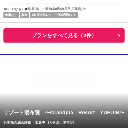
103 ひなぎく◆母屋1階 一間和室8畳/内風呂(石風呂)付
食事なし
和室
1名様申込OK（一部期間除く）
プランをすべて見る（2件）
リゾート湯布院 〜Grandpia Resort YUFUIN〜
お客様の総合評価 収集中
[大分県／湯布院]