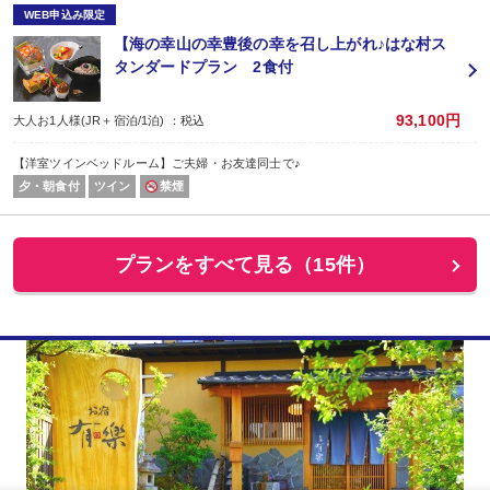
WEB申込み限定
【海の幸山の幸豊後の幸を召し上がれ♪はな村ス
タンダードプラン 2食付
93,100円
大人お1人様(JR＋宿泊/1泊) ：税込
【洋室ツインベッドルーム】ご夫婦・お友達同士で♪
夕・朝食付
ツイン
禁煙
プランをすべて見る（15件）