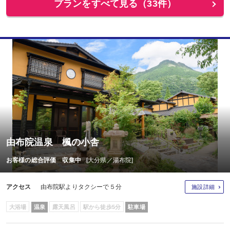
プランをすべて見る（33件）
由布院温泉 楓の小舎
お客様の総合評価 収集中
[大分県／湯布院]
アクセス
由布院駅よりタクシーで５分
施設詳細
大浴場
温泉
露天風呂
駅から徒歩5分
駐車場