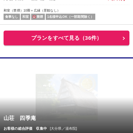
和室（禁煙）10畳＋広縁（景観なし）
食事なし
和室
禁煙
1名様申込OK（一部期間除く）
プランをすべて見る（36件）
山荘 四季庵
お客様の総合評価 収集中
[大分県／湯布院]