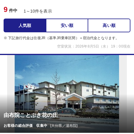
9
件中
1～10件を表示
人気順
安い順
高い順
※ 下記旅行代金は往復JR（基準JR乗車区間）＋宿泊代金となります。
空室状況：2026年8月5日（水） 19：00現在
由布院ことぶき花の庄
お客様の総合評価 収集中
[大分県／湯布院]