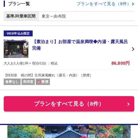
プラン一覧
プランをすべて見る（8件）
基準JR乗車区間
東京～由布院
WEB申込み限定
【素泊まり】お部屋で温泉満喫◆内湯・露天風呂
完備
86,800円
大人お1人様(JR＋宿泊/1泊) ：税込
【特別室 椛の間】古民家風離れ《露天・内湯》［禁煙］
食事なし
和洋室
禁煙
プランをすべて見る（8件）