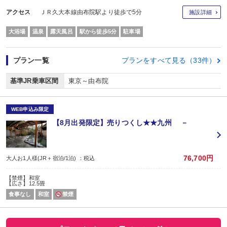
アクセス
ＪＲ久大本線由布院駅より徒歩で5分
施設詳細
大浴場
温泉
露天風呂
駅から徒歩5分
駐車場
プラン一覧
プランをすべて見る（33件）
基準JR乗車区間
東京～由布院
WEB申込み限定
【8月出発限定】売りつくし★★九州 －
76,700円
大人お1人様(JR＋宿泊/1泊) ：税込
【禁煙】和室
【広さ】12.5畳
食事なし
和室
禁煙