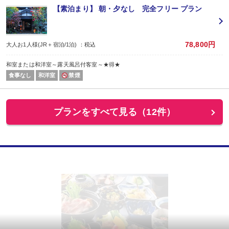
【素泊まり】 朝・夕なし 完全フリー プラン
78,800円
大人お1人様(JR＋宿泊/1泊) ：税込
和室または和洋室～露天風呂付客室～★得★
食事なし
和洋室
禁煙
プランをすべて見る（12件）