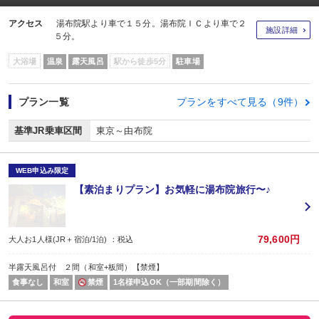
アクセス
湯布院駅より車で１５分。湯布院ＩＣより車で２
施設詳細
５分。
大浴場
温泉
露天風呂
駅から徒歩5分
駐車場
プラン一覧
プランをすべて見る（9件）
基準JR乗車区間
東京～由布院
WEB申込み限定
【素泊まりプラン】お気軽に湯布院旅行〜♪
79,600円
大人お1人様(JR＋宿泊/1泊) ：税込
半露天風呂付 ２間（和室+板間）【禁煙】
食事なし
和室
禁煙
1名様申込OK（一部期間除く）