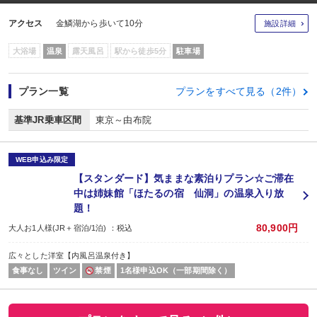
アクセス
金鱗湖から歩いて10分
施設詳細
大浴場
温泉
露天風呂
駅から徒歩5分
駐車場
プラン一覧
プランをすべて見る（2件）
基準JR乗車区間
東京～由布院
WEB申込み限定
【スタンダード】気ままな素泊りプラン☆ご滞在
中は姉妹館「ほたるの宿 仙洞」の温泉入り放
題！
80,900円
大人お1人様(JR＋宿泊/1泊) ：税込
広々とした洋室【内風呂温泉付き】
食事なし
ツイン
禁煙
1名様申込OK（一部期間除く）