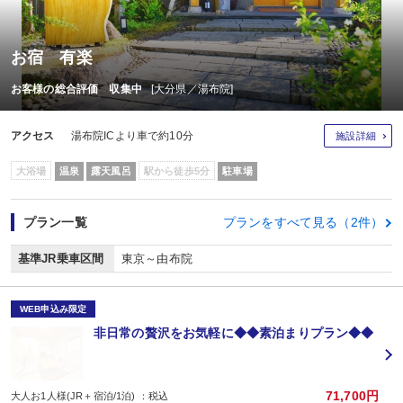
お宿 有楽
お客様の総合評価 収集中
[大分県／湯布院]
アクセス
湯布院ICより車で約10分
施設詳細
大浴場
温泉
露天風呂
駅から徒歩5分
駐車場
プラン一覧
プランをすべて見る（2件）
基準JR乗車区間
東京～由布院
WEB申込み限定
非日常の贅沢をお気軽に◆◆素泊まりプラン◆◆
71,700円
大人お1人様(JR＋宿泊/1泊) ：税込