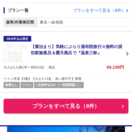
プラン一覧
プランをすべて見る（8件）
基準JR乗車区間
東京～由布院
WEB申込み限定
【素泊まり】気軽にぶらり湯布院旅行☆無料の貸
切家族風呂＆露天風呂で『温泉三昧』
69,100円
大人お1人様(JR＋宿泊/1泊) ：税込
ツイン洋室【1階】【大人1〜2名、添い寝不可】禁煙
食事なし
ツイン
1名様申込OK（一部期間除く）
プランをすべて見る（8件）