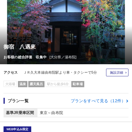
御宿 八遇來
お客様の総合評価 収集中
[大分県／湯布院]
アクセス
ＪＲ久大本線由布院駅より車・タクシーで5分
施設詳細
大浴場
温泉
露天風呂
駅から徒歩5分
駐車場
プラン一覧
プランをすべて見る（12件）
基準JR乗車区間
東京～由布院
WEB申込み限定