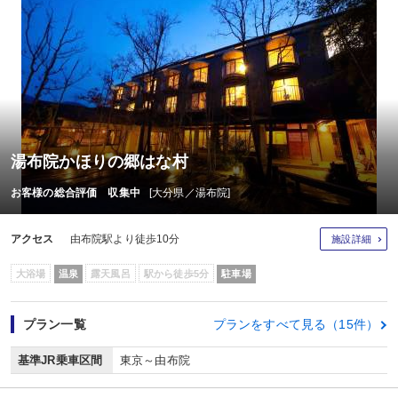
湯布院かほりの郷はな村
お客様の総合評価 収集中
[大分県／湯布院]
アクセス
由布院駅より徒歩10分
施設詳細
大浴場
温泉
露天風呂
駅から徒歩5分
駐車場
プラン一覧
プランをすべて見る（15件）
基準JR乗車区間
東京～由布院