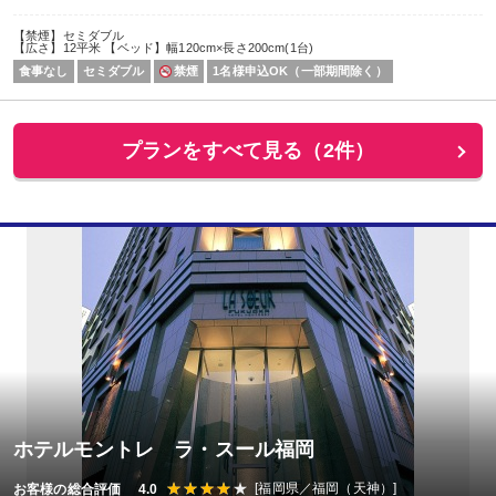
【禁煙】セミダブル
【広さ】12平米 【ベッド】幅120cm×長さ200cm(1台)
食事なし
セミダブル
禁煙
1名様申込OK（一部期間除く）
プランをすべて見る（2件）
ホテルモントレ ラ・スール福岡
[福岡県／福岡（天神）]
お客様の総合評価 4.0