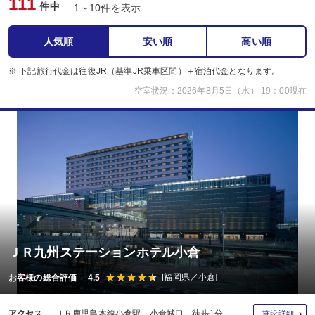
111
件中
1～10件を表示
人気順
安い順
高い順
※ 下記旅行代金は往復JR（基準JR乗車区間）＋宿泊代金となります。
空室状況：2026年8月5日（水） 19：00現在
ＪＲ九州ステーションホテル小倉
[福岡県／小倉]
お客様の総合評価 4.5
アクセス
ＪＲ鹿児島本線小倉駅 小倉城口 徒歩1分
施設詳細