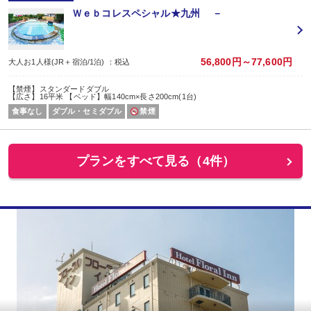
Ｗｅｂコレスペシャル★九州 －
56,800円～77,600円
大人お1人様(JR＋宿泊/1泊) ：税込
【禁煙】スタンダードダブル
【広さ】16平米 【ベッド】幅140cm×長さ200cm(1台)
食事なし
ダブル・セミダブル
禁煙
プランをすべて見る（4件）