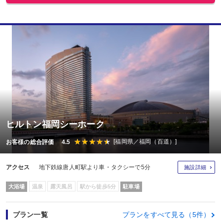
ヒルトン福岡シーホーク
[福岡県／福岡（百道）]
お客様の総合評価 4.5
アクセス
地下鉄線唐人町駅より車・タクシーで5分
施設詳細
大浴場
温泉
露天風呂
駅から徒歩5分
駐車場
プラン一覧
プランをすべて見る（5件）