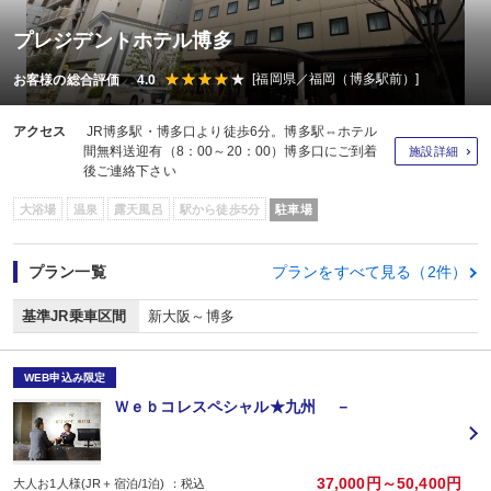
プレジデントホテル博多
[福岡県／福岡（博多駅前）]
お客様の総合評価 4.0
アクセス
JR博多駅・博多口より徒歩6分。博多駅⇔ホテル
間無料送迎有（8：00～20：00）博多口にご到着
施設詳細
後ご連絡下さい
大浴場
温泉
露天風呂
駅から徒歩5分
駐車場
プラン一覧
プランをすべて見る（2件）
基準JR乗車区間
新大阪～博多
WEB申込み限定
Ｗｅｂコレスペシャル★九州 －
37,000円～50,400円
大人お1人様(JR＋宿泊/1泊) ：税込