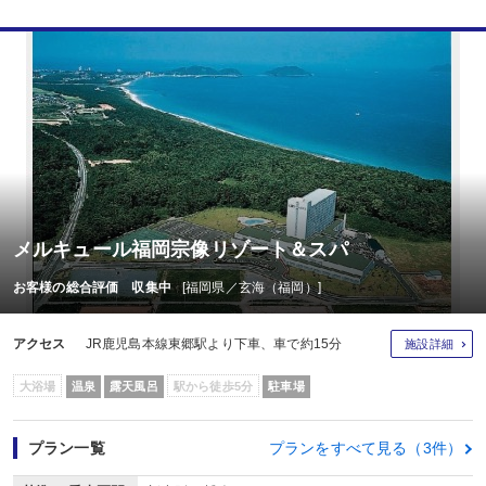
メルキュール福岡宗像リゾート＆スパ
お客様の総合評価 収集中
[福岡県／玄海（福岡）]
アクセス
JR鹿児島本線東郷駅より下車、車で約15分
施設詳細
大浴場
温泉
露天風呂
駅から徒歩5分
駐車場
プラン一覧
プランをすべて見る（3件）