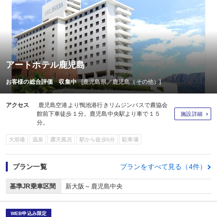
アートホテル鹿児島
お客様の総合評価 収集中
[鹿児島県／鹿児島（その他）]
アクセス
鹿児島空港より鴨池港行きリムジンバスで農協会
館前下車徒歩１分。鹿児島中央駅より車で１５
施設詳細
分。
大浴場
温泉
露天風呂
駅から徒歩5分
駐車場
プラン一覧
プランをすべて見る（4件）
基準JR乗車区間
新大阪～鹿児島中央
WEB申込み限定