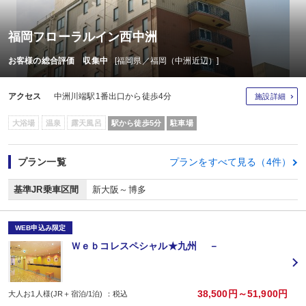
福岡フローラルイン西中洲
お客様の総合評価 収集中
[福岡県／福岡（中洲近辺）]
アクセス
中洲川端駅1番出口から徒歩4分
施設詳細
大浴場
温泉
露天風呂
駅から徒歩5分
駐車場
プラン一覧
プランをすべて見る（4件）
基準JR乗車区間
新大阪～博多
WEB申込み限定
Ｗｅｂコレスペシャル★九州 －
38,500円～51,900円
大人お1人様(JR＋宿泊/1泊) ：税込