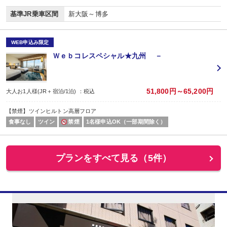
基準JR乗車区間
新大阪～博多
WEB申込み限定
Ｗｅｂコレスペシャル★九州 －
51,800円～65,200円
大人お1人様(JR＋宿泊/1泊) ：税込
【禁煙】ツインヒルトン高層フロア
食事なし
ツイン
禁煙
1名様申込OK（一部期間除く）
プランをすべて見る（5件）