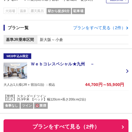
大浴場
温泉
露天風呂
駅から徒歩5分
駐車場
プラン一覧
プランをすべて見る（2件）
基準JR乗車区間
新大阪～小倉
WEB申込み限定
Ｗｅｂコレスペシャル★九州 －
44,700円～55,900円
大人お1人様(JR＋宿泊/1泊) ：税込
【禁煙】スタンダードツイン
【広さ】25.9平米 【ベッド】幅120cm×長さ200cm(2台)
食事なし
ツイン
禁煙
プランをすべて見る（2件）