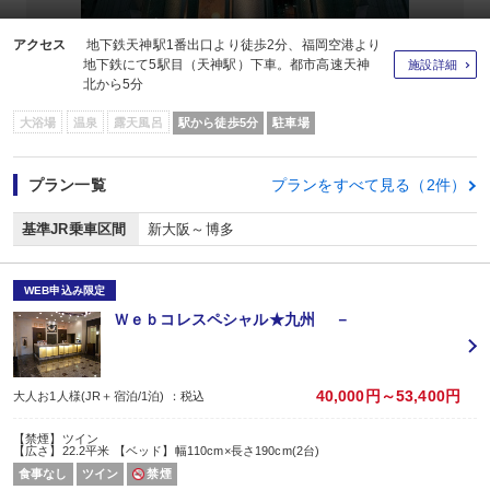
アクセス
地下鉄天神駅1番出口より徒歩2分、福岡空港より
地下鉄にて5駅目（天神駅）下車。都市高速天神
施設詳細
北から5分
大浴場
温泉
露天風呂
駅から徒歩5分
駐車場
プラン一覧
プランをすべて見る（2件）
基準JR乗車区間
新大阪～博多
WEB申込み限定
Ｗｅｂコレスペシャル★九州 －
40,000円～53,400円
大人お1人様(JR＋宿泊/1泊) ：税込
【禁煙】ツイン
【広さ】22.2平米 【ベッド】幅110cm×長さ190cm(2台)
食事なし
ツイン
禁煙