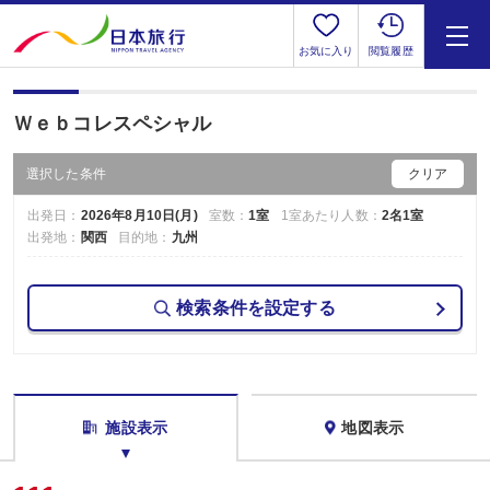
お気に入り
閲覧履歴
Ｗｅｂコレスペシャル
選択した条件
クリア
出発日：
2026年8月10日(月)
室数：
1室
1室あたり人数：
2名1室
出発地：
関西
目的地：
九州
検索条件を設定する
施設表示
地図表示