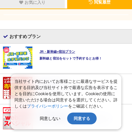
閲覧履歴
お気に入り
おすすめプラン
JR・新幹線+宿泊プラン
新幹線と宿泊をセットで予約するとお得！
当社サイト内においてお客様ごとに最適なサービスを提
売り尽くしセール
供する目的及び当社サイト外で最適な広告を表示するこ
最後のチャンス♪売り尽くしセールページはこちら！
とを目的にCookieを使用しています。Cookieの使用に
同意いただける場合は同意するを選択してください。詳
しくは
プライバシーポリシー
をご確認ください。
WEBコレクション
同意しない
同意する
最新のWEB限定価格とツアーはここでチェック！