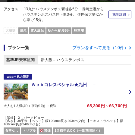
アクセス
JR九州ハウステンボス駅徒歩5分、長崎空港から
ハウステンボスバス停下車3分。 佐世保大塔ICか
施設詳細
ら車で15分。
大浴場
温泉
露天風呂
駅から徒歩5分
駐車場
プラン一覧
プランをすべて見る（10件）
基準JR乗車区間
新大阪～ハウステンボス
WEB申込み限定
Ｗｅｂコレスペシャル★九州 －
65,300円～66,700円
大人お1人様(JR＋宿泊/1泊) ：税込
【禁煙】２．パークビュー
【広さ】38平米 【ベッド】幅120cm×長さ203cm(2台) 【エキストラベッド】幅
100cm×長さ240cm(1台)
食事なし
トリプル
禁煙
1名様申込OK（一部期間除く）