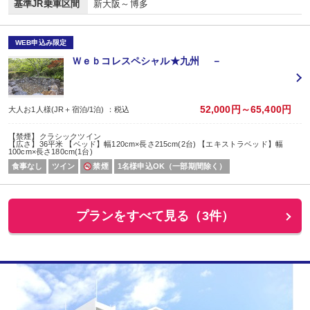
基準JR乗車区間
新大阪～博多
WEB申込み限定
Ｗｅｂコレスペシャル★九州 －
52,000円～65,400円
大人お1人様(JR＋宿泊/1泊) ：税込
【禁煙】クラシックツイン
【広さ】36平米 【ベッド】幅120cm×長さ215cm(2台) 【エキストラベッド】幅
100cm×長さ180cm(1台)
食事なし
ツイン
禁煙
1名様申込OK（一部期間除く）
プランをすべて見る（3件）