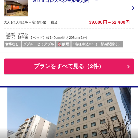
Ｗｅｂコレスペシャル★九州 －
39,000円～52,400円
大人お1人様(JR＋宿泊/1泊) ：税込
【禁煙】ダブル
【広さ】15平米 【ベッド】幅140cm×長さ203cm(1台)
食事なし
ダブル・セミダブル
禁煙
1名様申込OK（一部期間除く）
プランをすべて見る（2件）