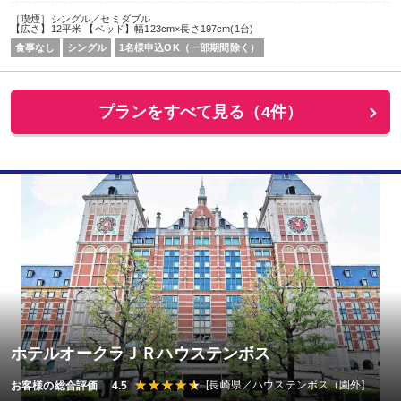
［喫煙］シングル／セミダブル
【広さ】12平米 【ベッド】幅123cm×長さ197cm(1台)
食事なし
シングル
1名様申込OK（一部期間除く）
プランをすべて見る（4件）
ホテルオークラＪＲハウステンボス
[長崎県／ハウステンボス（園外]
お客様の総合評価 4.5