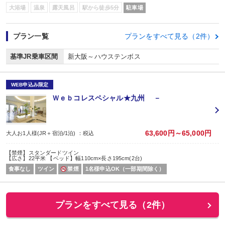
大浴場
温泉
露天風呂
駅から徒歩5分
駐車場
プラン一覧
プランをすべて見る（2件）
基準JR乗車区間
新大阪～ハウステンボス
WEB申込み限定
Ｗｅｂコレスペシャル★九州 －
63,600円～65,000円
大人お1人様(JR＋宿泊/1泊) ：税込
【禁煙】スタンダードツイン
【広さ】22平米 【ベッド】幅110cm×長さ195cm(2台)
食事なし
ツイン
禁煙
1名様申込OK（一部期間除く）
プランをすべて見る（2件）