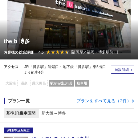
the b 博多
[福岡県／福岡（博多駅前）]
お客様の総合評価 4.5
アクセス
JR「博多駅」筑紫口・地下鉄「博多駅」東5出口
施設詳細
より徒歩4分
大浴場
温泉
露天風呂
駅から徒歩5分
駐車場
プラン一覧
プランをすべて見る（2件）
基準JR乗車区間
新大阪～博多
WEB申込み限定