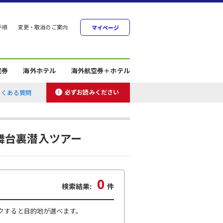
手順
変更・取消のご案内
マイページ
空券
海外ホテル
海外航空券＋ホテル
必ずお読みください
よくある質問
舞台裏潜入ツアー
0
検索結果:
件
クすると目的地が選べます。