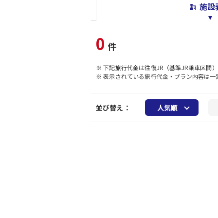
施設
0
件
※ 下記旅行代金は往復JR（基準JR乗車区間
※ 表示されている旅行代金・プラン内容は
並び替え：
人気順