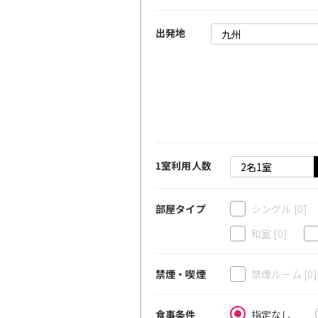
出発地
1室利用人数
シングル
[0]
部屋タイプ
和室
[0]
禁煙ルーム
[0
禁煙・喫煙
指定なし
食事条件