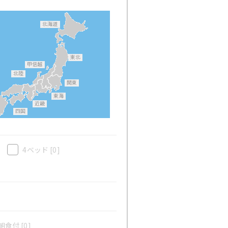
北海道
東北
甲信越
北陸
関東
東海
近畿
四国
4ベッド
[0]
食付 [0]