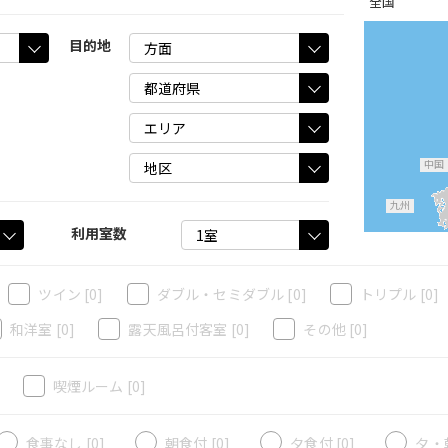
全国
目的地
中国
九州
利用室数
ツイン
[0]
ダブル・セミダブル
[0]
トリプル
[0]
和洋室
[0]
露天風呂付客室
[0]
その他
[0]
]
喫煙ルーム
[0]
食事なし [0]
朝食付 [0]
夕食付 [0]
夕・朝