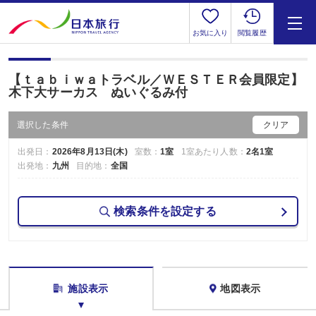
お気に入り
閲覧履歴
【ｔａｂｉｗａトラベル／ＷＥＳＴＥＲ会員限定】
木下大サーカス ぬいぐるみ付
選択した条件
クリア
出発日：
2026年8月13日(木)
室数：
1室
1室あたり人数：
2名1室
出発地：
九州
目的地：
全国
検索条件を設定する
施設表示
地図表示