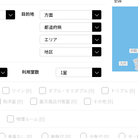
全国
目的地
中国
九州
利用室数
ツイン
[0]
ダブル・セミダブル
[0]
トリプル
[0]
和洋室
[0]
露天風呂付客室
[0]
その他
[0]
]
喫煙ルーム
[0]
食事なし [0]
朝食付 [0]
夕食付 [0]
夕・朝