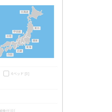
北海道
東北
甲信越
北陸
関東
東海
近畿
四国
4ベッド
[0]
食付 [0]