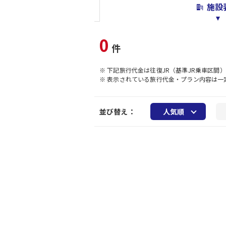
施設
0
件
※ 下記旅行代金は往復JR（基準JR乗車区間
※ 表示されている旅行代金・プラン内容は
並び替え：
人気順