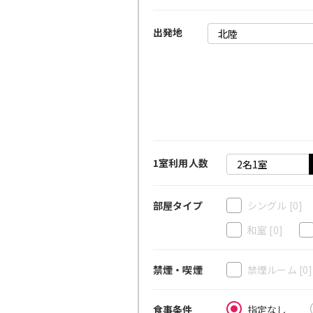
出発地
1室利用人数
シングル
[0]
部屋タイプ
和室
[0]
禁煙ルーム
[0
禁煙・喫煙
指定なし
食事条件