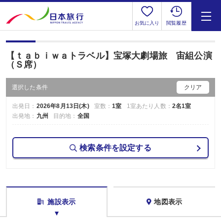
お気に入り
閲覧履歴
【ｔａｂｉｗａトラベル】宝塚大劇場旅 宙組公演
（Ｓ席）
選択した条件
クリア
出発日：
2026年8月13日(木)
室数：
1室
1室あたり人数：
2名1室
出発地：
九州
目的地：
全国
検索条件を設定する
施設表示
地図表示