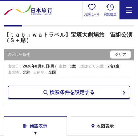
お気に入り
閲覧履歴
【ｔａｂｉｗａトラベル】宝塚大劇場旅 宙組公演
（Ｓ＋席）
選択した条件
クリア
出発日：
2026年8月10日(月)
室数：
1室
1室あたり人数：
2名1室
出発地：
北陸
目的地：
全国
検索条件を設定する
施設表示
地図表示