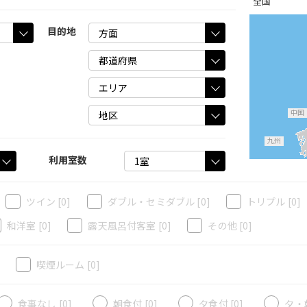
全国
目的地
中国
九州
利用室数
ツイン
[0]
ダブル・セミダブル
[0]
トリプル
[0]
和洋室
[0]
露天風呂付客室
[0]
その他
[0]
]
喫煙ルーム
[0]
食事なし [0]
朝食付 [0]
夕食付 [0]
夕・朝