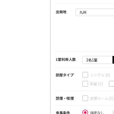
出発地
1室利用人数
シングル
[0]
部屋タイプ
和室
[0]
禁煙ルーム
[0
禁煙・喫煙
指定なし
食事条件