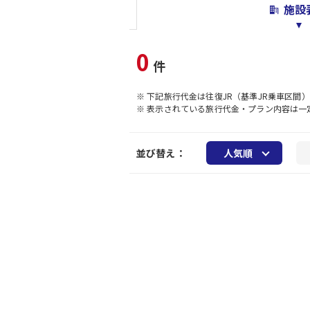
施設
0
件
※ 下記旅行代金は往復JR（基準JR乗車区間
※ 表示されている旅行代金・プラン内容は
並び替え：
人気順