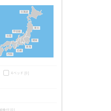
北海道
東北
甲信越
北陸
関東
東海
近畿
四国
4ベッド
[0]
食付 [0]