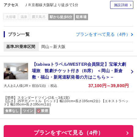
アクセス
ＪＲ京都線大阪駅より徒歩で1分
施設詳細
大浴場
温泉
露天風呂
駅から徒歩5分
駐車場
プラン一覧
プランをすべて見る（4件）
基準JR乗車区間
岡山～新大阪
【tabiwaトラベル/WESTER会員限定】宝塚大劇
場旅 観劇チケット付き（B席） ＜岡山・新倉
敷・福山・新尾道駅発着の方はこちら＞－
37,100円～39,800円
大人お1人様(JR＋宿泊/1泊) ：税込
【禁煙】スタンダードツイン(2名～3名1室)
【広さ】25平方メートル 【ベッド】幅110cm×長さ195cm(2台) 【エキストラベッ
ド】幅105cm×長さ195cm(1台)
食事なし
ツイン
禁煙
プランをすべて見る（4件）