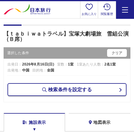
お気に入り
閲覧履歴
【ｔａｂｉｗａトラベル】宝塚大劇場旅 雪組公演
（Ｂ席）
選択した条件
クリア
出発日：
2026年8月16日(日)
室数：
1室
1室あたり人数：
2名1室
出発地：
中国
目的地：
全国
検索条件を設定する
施設表示
地図表示