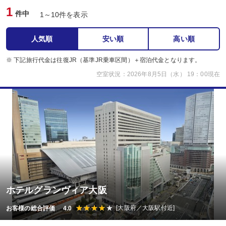
1
件中
1～10件を表示
人気順
安い順
高い順
※ 下記旅行代金は往復JR（基準JR乗車区間）＋宿泊代金となります。
空室状況：2026年8月5日（水） 19：00現在
ホテルグランヴィア大阪
[大阪府／大阪駅付近]
お客様の総合評価 4.0