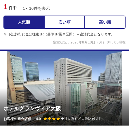
1
件中
1～10件を表示
人気順
安い順
高い順
※ 下記旅行代金は往復JR（基準JR乗車区間）＋宿泊代金となります。
空室状況：2026年8月10日（月） 04：00現在
ホテルグランヴィア大阪
[大阪府／大阪駅付近]
お客様の総合評価 4.0