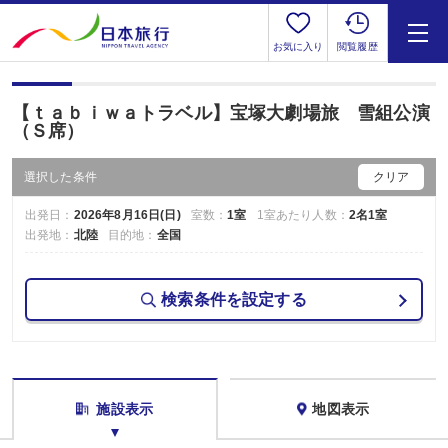
お気に入り
閲覧履歴
【ｔａｂｉｗａトラベル】宝塚大劇場旅 雪組公演
（Ｓ席）
選択した条件
クリア
出発日：
2026年8月16日(日)
室数：
1室
1室あたり人数：
2名1室
出発地：
北陸
目的地：
全国
検索条件を設定する
施設表示
地図表示