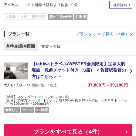
アクセス
ＪＲ京都線大阪駅より徒歩で1分
施設詳細
大浴場
温泉
露天風呂
駅から徒歩5分
駐車場
プラン一覧
プランをすべて見る（4件）
基準JR乗車区間
敦賀～大阪
【tabiwaトラベル/WESTER会員限定】宝塚大劇
場旅 観劇チケット付き（S席） ＜敦賀駅発着の
方はこちら＞－
37,800円～39,100円
大人お1人様(JR＋宿泊/1泊) ：税込
【禁煙】スタンダードツイン(2名～3名1室)
【広さ】25平方メートル 【ベッド】幅110cm×長さ195cm(2台) 【エキストラベッ
ド】幅105cm×長さ195cm(1台)
食事なし
ツイン
禁煙
プランをすべて見る（4件）