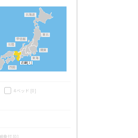
北海道
東北
甲信越
北陸
関東
東海
近畿
[1]
四国
4ベッド
[0]
食付 [0]