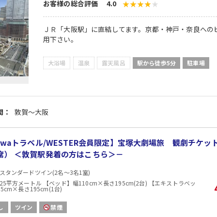
お客様の総合評価 4.0
ＪＲ「大阪駅」に直結してます。京都・神戸・奈良への
用下さい。
大浴場
温泉
露天風呂
駅から徒歩5分
駐車場
間：
敦賀～大阪
biwaトラベル/WESTER会員限定】宝塚大劇場旅 観劇チケッ
席） ＜敦賀駅発着の方はこちら＞－
スタンダードツイン(2名～3名1室)
25平方メートル 【ベッド】幅110cm×長さ195cm(2台) 【エキストラベッ
5cm×長さ195cm(1台)
し
ツイン
禁煙