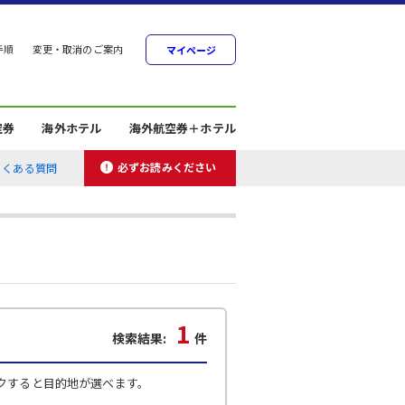
手順
変更・取消のご案内
マイページ
空券
海外ホテル
海外航空券＋ホテル
必ずお読みください
よくある質問
1
検索結果:
件
クすると目的地が選べます。