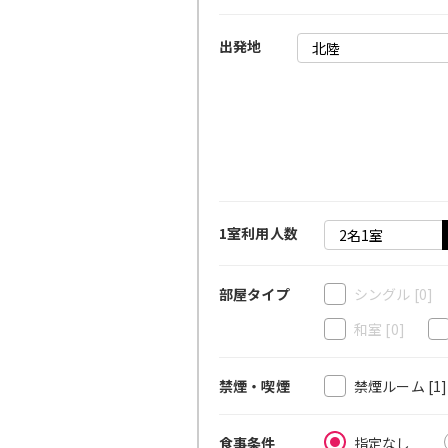
出発地
1室利用人数
シングル
[0]
部屋タイプ
和室
[0]
禁煙ルーム
[1
禁煙・喫煙
指定なし
食事条件