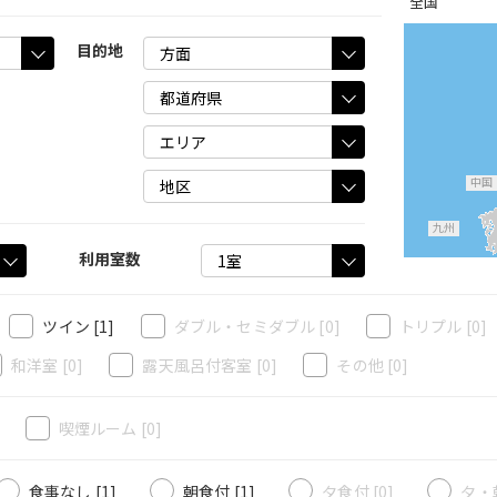
全国
目的地
中国
九州
利用室数
ツイン
[1]
ダブル・セミダブル
[0]
トリプル
[0]
和洋室
[0]
露天風呂付客室
[0]
その他
[0]
]
喫煙ルーム
[0]
食事なし [1]
朝食付 [1]
夕食付 [0]
夕・朝