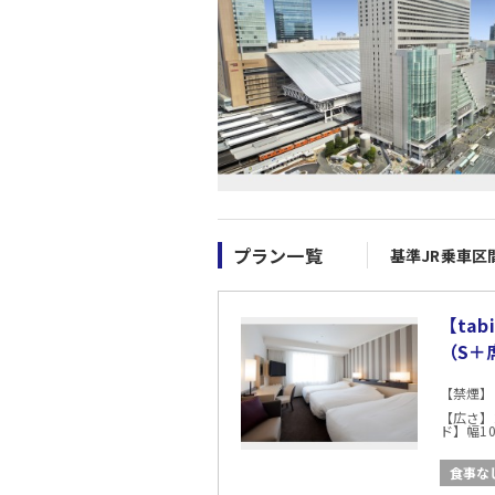
プラン一覧
基準JR乗車区
【ta
（S＋
【禁煙】
【広さ】
ド】幅10
食事な