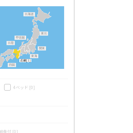
北海道
東北
甲信越
北陸
関東
東海
近畿
[1]
四国
4ベッド
[0]
食付 [0]