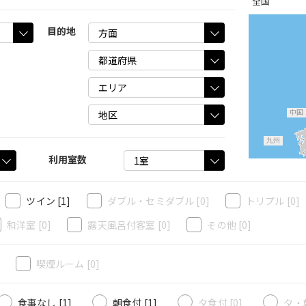
全国
目的地
中国
九州
利用室数
ツイン
[1]
ダブル・セミダブル
[0]
トリプル
[0]
和洋室
[0]
露天風呂付客室
[0]
その他
[0]
]
喫煙ルーム
[0]
食事なし [1]
朝食付 [1]
夕食付 [0]
夕・朝