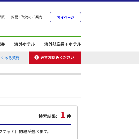
手順
変更・取消のご案内
マイページ
空券
海外ホテル
海外航空券＋ホテル
必ずお読みください
よくある質問
1
検索結果:
件
クすると目的地が選べます。