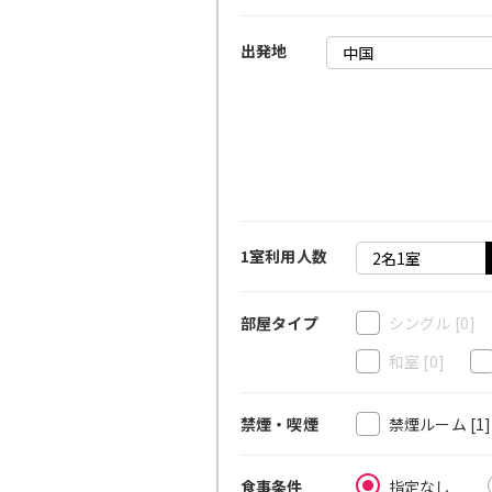
出発地
1室利用人数
シングル
[0]
部屋タイプ
和室
[0]
禁煙ルーム
[1
禁煙・喫煙
指定なし
食事条件