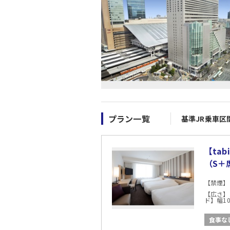
プラン一覧
基準JR乗車区
【ta
（S＋
【禁煙】
【広さ】
ド】幅10
食事な