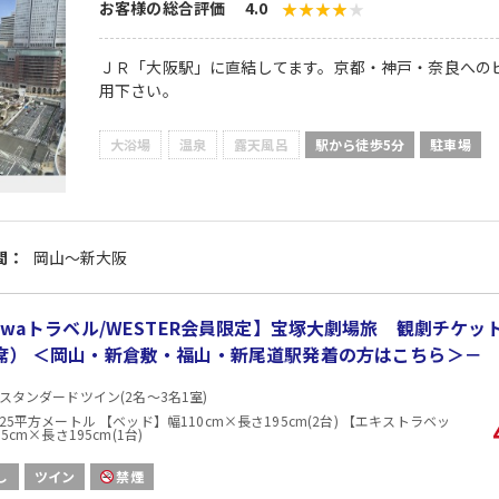
お客様の総合評価 4.0
ＪＲ「大阪駅」に直結してます。京都・神戸・奈良への
用下さい。
大浴場
温泉
露天風呂
駅から徒歩5分
駐車場
間：
岡山～新大阪
biwaトラベル/WESTER会員限定】宝塚大劇場旅 観劇チケッ
席） ＜岡山・新倉敷・福山・新尾道駅発着の方はこちら＞－
スタンダードツイン(2名～3名1室)
25平方メートル 【ベッド】幅110cm×長さ195cm(2台) 【エキストラベッ
5cm×長さ195cm(1台)
し
ツイン
禁煙