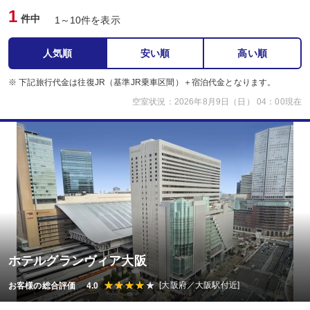
1
件中
1～10件を表示
人気順
安い順
高い順
※ 下記旅行代金は往復JR（基準JR乗車区間）＋宿泊代金となります。
空室状況：2026年8月9日（日） 04：00現在
ホテルグランヴィア大阪
[大阪府／大阪駅付近]
お客様の総合評価 4.0