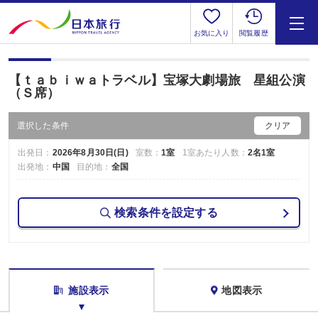
お気に入り
閲覧履歴
【ｔａｂｉｗａトラベル】宝塚大劇場旅 星組公演
（Ｓ席）
選択した条件
クリア
出発日：
2026年8月30日(日)
室数：
1室
1室あたり人数：
2名1室
出発地：
中国
目的地：
全国
検索条件を設定する
施設表示
地図表示