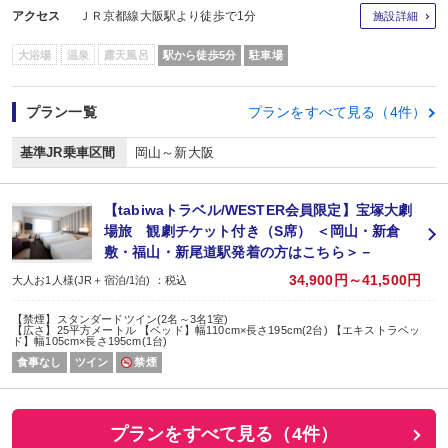
アクセス
ＪＲ京都線大阪駅より徒歩で1分
施設詳細
大浴場
温泉
露天風呂
駅から徒歩5分
駐車場
プラン一覧
プランをすべて見る（4件）
基準JR乗車区間
岡山～新大阪
【tabiwaトラベル/WESTER会員限定】宝塚大劇
場旅 観劇チケット付き（S席） ＜岡山・新倉
敷・福山・新尾道駅発着の方はこちら＞－
34,900円～41,500円
大人お1人様(JR＋宿泊/1泊) ：税込
【禁煙】スタンダードツイン(2名～3名1室)
【広さ】25平方メートル 【ベッド】幅110cm×長さ195cm(2台) 【エキストラベッ
ド】幅105cm×長さ195cm(1台)
食事なし
ツイン
禁煙
プランをすべて見る（4件）