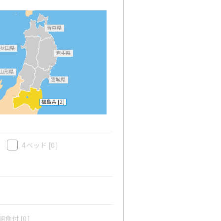
青森県
秋田県
岩手県
山形県
宮城県
福島県
[2]
4ベッド
[0]
食付 [0]