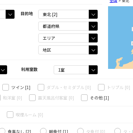
全国
>
東北
目的地
利用室数
ツイン
[1]
ダブル・セミダブル
[0]
トリプル
[0]
和洋室
[0]
露天風呂付客室
[0]
その他
[1]
]
喫煙ルーム
[0]
食事なし [2]
朝食付 [1]
夕食付 [0]
夕・朝