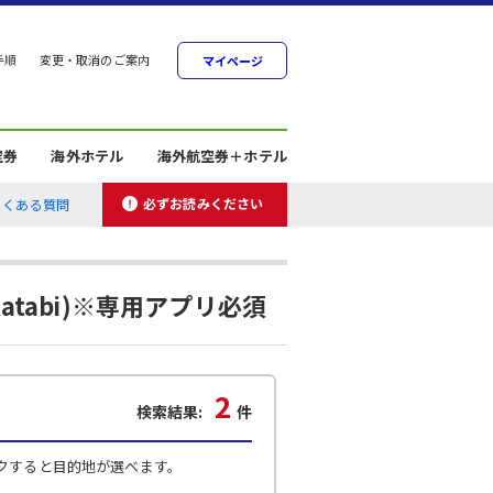
手順
変更・取消のご案内
マイページ
空券
海外ホテル
海外航空券＋ホテル
必ずお読みください
よくある質問
tabi)※専用アプリ必須
2
検索結果:
件
クすると目的地が選べます。