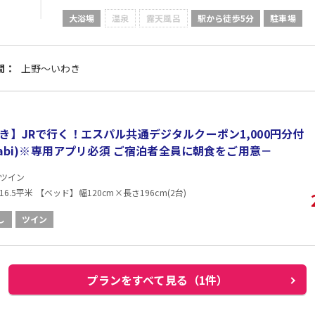
大浴場
温泉
露天風呂
駅から徒歩5分
駐車場
間：
上野～いわき
き】JRで行く！エスパル共通デジタルクーポン1,000円分付
atabi)※専用アプリ必須 ご宿泊者全員に朝食をご用意－
ツイン
6.5平米 【ベッド】幅120cm×長さ196cm(2台)
し
ツイン
プランをすべて見る（1件）