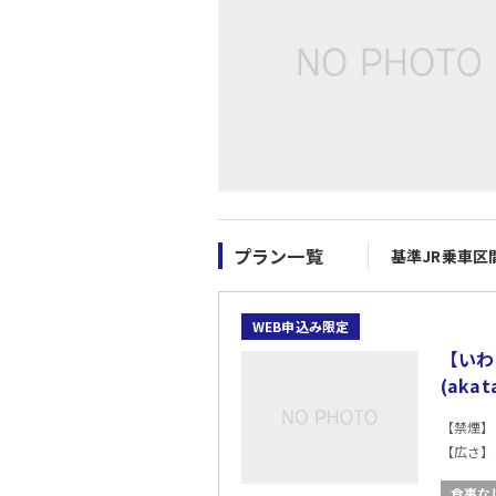
プラン一覧
基準JR乗車区
WEB申込み限定
【いわ
(ak
【禁煙】
【広さ】1
食事な